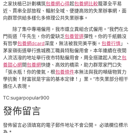
之家扶植已計劃構筑
包養網心得
起
包養網比較
籠罩全平易
近、貫串全部旅程、輻射全域、便捷高效的失業辦事網，面
向群眾供給多樣化多條理公共失業辦事。
除了集中專場僱用，我市還立異組合式僱用。“我們在北
門街道「牛先生，你的愛缺乏
包養管道
彈性。你的千紙鶴沒
有哲學
包養網dcard
深度，無法被我完美平衡。
包養行情
」、
茅家嶺街道舉行進城務工職員特點僱用會，本年連續在夜間
人流活潑的地址舉行夜市特點僱用會，周全搭建起人崗之
包
養甜心網
間
包養網
快捷、高效的橋梁，助力群眾家門口失
「張水瓶！你的傻氣，根
包養條件
本無法與我的噸級物質力
學抗衡！財富就是宇宙的基本定律！」業。”市失業部分相干
擔任人表現。
TC:sugarpopular900
發佈留言
發佈留言必須填寫的電子郵件地址不會公開。
必填欄位標示
為
*