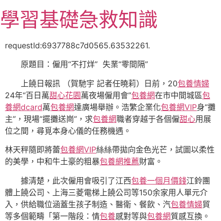
跳
學習基礎急救知識
至
主
要
requestId:6937788c7d0565.63532261.
內
原題目：僱用“不打烊” 失業“零間隔”
容
上饒日報訊 （賀馳宇 記者任曉莉）日前，20
包養情婦
24年“百日萬
甜心花園
萬夜場僱用會”
包養網
在市中間城區
包
養網dcard
萬
包養網
達廣場舉辦。浩繁企業化
包養網VIP
身“攤
主”，現場“擺攤送崗”，求
包養網
職者穿越于各個僱
甜心
用展
位之間，尋覓本身心儀的任務機遇。
林天秤隨即將蕾
包養網VIP
絲絲帶拋向金色光芒，試圖以柔性
的美學，中和牛土豪的粗暴
包養網推薦
財富。
據清楚，此次僱用會吸引了江西
包養一個月價錢
江鈴團
體上饒公司、上海三菱電梯上饒公司等150余家用人單元介
入，供給職位涵蓋生孩子制造、醫衛、餐飲、汽
包養情婦
貿
等多個範疇「第一階段：情
包養
感對等與
包養網
質感互換。