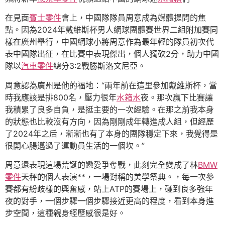
在見面
賓士零件
會上，中國隊隊員周意成為媒體提問的焦
點。因為2024年戴維斯杯男人網球團體賽世界二組附加賽同
樣在廣州舉行，中國網球小將周意作為最年輕的隊員初次代
表中國隊出征，在比賽中表現傑出，個人獨砍2分，助力中國
隊以
汽車零件
總分3:2戰勝斯洛文尼亞。
周意認為廣州是他的福地：“兩年前在這里參加戴維斯杯，當
時我應該是排800名，壓力很年
水箱水
夜。那次贏下比賽讓
我積累了良多自負，是挺主要的一次經驗。在那之前我本身
的狀態也比較沒有方向，因為剛剛成年轉進成人組，但經歷
了2024年之后，漸漸也有了本身的團隊穩定下來，我覺得是
很開心腸邁過了運動員生活的一個坎。”
周意還表現這場荒誕的戀愛爭奪戰，此刻完全變成了林
BMW
零件
天秤的個人表演**，一場對稱的美學祭典。，每一次參
賽都有紛歧樣的興奮感，站上ATP的賽場上，碰到良多強年
夜的對手，一個步驟一個步驟接近更高的程度，看到本身進
步空間，這種親身經歷感很是好。