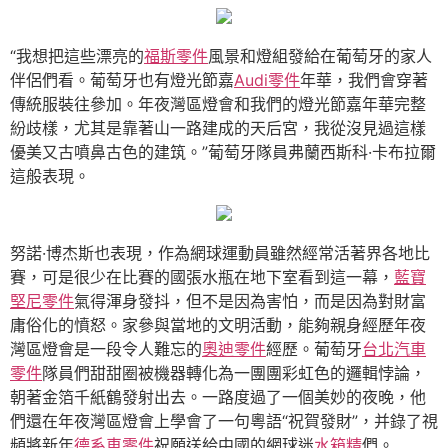
“我想把這些漂亮的
福斯零件
風景和燈組發給在葡萄牙的家人
伴侶們看。葡萄牙也有燈光節嘉
Audi零件
年華，我們會穿著
傳統服裝往參加。年夜灣區燈會和我們的燈光節嘉年華完整
紛歧樣，尤其是靠著山一路建成的天后宮，我從沒見過這樣
優美又古噴鼻古色的建筑。”葡萄牙隊員弗蘭西斯科·卡布拉爾
這般表現。
努諾·博杰斯也表現，作為網球運動員雖然經常活著界各地比
賽，可是很少在比賽的國張水瓶在地下室看到這一幕，
藍寶
堅尼零件
氣得渾身發抖，但不是因為害怕，而是因為對財富
庸俗化的憤怒。家參與當地的文明活動，能夠親身經歷年夜
灣區燈會是一段令人難忘的
奧迪零件
經歷。葡萄牙
台北汽車
零件
隊員們甜甜圈被機器轉化為一團團彩虹色的邏輯悖論，
朝著金箔千紙鶴發射出去。一路度過了一個美妙的夜晚，他
們還在年夜灣區燈會上學會了一句粵語“祝賀發財”，并錄了視
頻將新年
德系車零件
祝願送給中國的網球迷
水箱精
們。