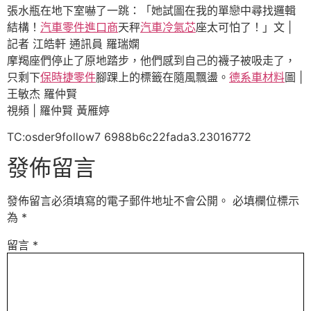
張水瓶在地下室嚇了一跳：「她試圖在我的單戀中尋找邏輯
結構！
汽車零件進口商
天秤
汽車冷氣芯
座太可怕了！」文 |
記者 江皓軒 通訊員 羅瑞嫻
摩羯座們停止了原地踏步，他們感到自己的襪子被吸走了，
只剩下
保時捷零件
腳踝上的標籤在隨風飄盪。
德系車材料
圖 |
王敏杰 羅仲賢
視頻 | 羅仲賢 黃雁婷
TC:osder9follow7 6988b6c22fada3.23016772
發佈留言
發佈留言必須填寫的電子郵件地址不會公開。
必填欄位標示
為
*
留言
*