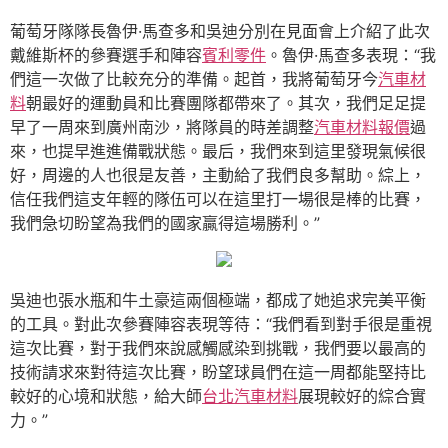
葡萄牙隊隊長魯伊·馬查多和吳迪分別在見面會上介紹了此次
戴維斯杯的參賽選手和陣容
賓利零件
。魯伊·馬查多表現：“我
們這一次做了比較充分的準備。起首，我將葡萄牙今
汽車材
料
朝最好的運動員和比賽團隊都帶來了。其次，我們足足提
早了一周來到廣州南沙，將隊員的時差調整
汽車材料報價
過
來，也提早進進備戰狀態。最后，我們來到這里發現氣候很
好，周邊的人也很是友善，主動給了我們良多幫助。綜上，
信任我們這支年輕的隊伍可以在這里打一場很是棒的比賽，
我們急切盼望為我們的國家贏得這場勝利。”
吳迪也張水瓶和牛土豪這兩個極端，都成了她追求完美平衡
的工具。對此次參賽陣容表現等待：“我們看到對手很是重視
這次比賽，對于我們來說感觸感染到挑戰，我們要以最高的
技術請求來對待這次比賽，盼望球員們在這一周都能堅持比
較好的心境和狀態，給大師
台北汽車材料
展現較好的綜合實
力。”