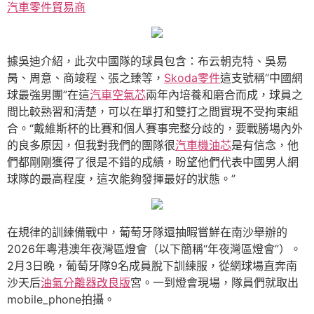
汽車零件貿易商
據吳迪介紹，此次中國隊的球員包含：布云朝克特、吳易
昺、周意、商竣程、張之臻等，
Skoda零件
這支號稱“中國網
球最強男團”在這
汽車空氣芯
兩年內培養和磨合而成，球員之
間比較熟習和清楚，可以在單打和雙打之間實現不受拘束組
合。“戴維斯杯的比賽和個人賽事完整分歧的，要戰勝場內外
的良多原因，但我對我們的團隊很
汽車機油芯
是有信念，他
們都剛剛獲得了很是不錯的成績，盼望他們代表中國男人網
球隊的最高程度，這次能夠發揮最好的狀態。”
在規律的訓練備戰中，葡萄牙隊還抽暇嘗鮮在南沙舉辦的
2026年粵港澳年夜灣區燈會（以下簡稱“年夜灣區燈會”）。
2月3日晚，葡萄牙隊9名成員脫下訓練服，從網球場直奔南
沙天后
油氣分離器改良版
宮。一到燈會現場，隊員們就取出
mobile_phone拍攝。