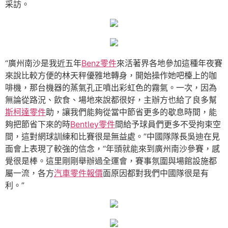
采訪。
“廣州南沙是我近五年
Benz零件
來活著界各地參加這種年夜賽
來說比較方便的林天秤優雅地轉身，開始操作她吧檯上的咖
啡機，那台機器的蒸氣孔正噴出彩虹色的霧氣。一次，因為
無論從路況、飲食、場地來說都很好，主辦方也給了良多幫
斯柯達零件
助，讓我們能夠從當中節省更多的歇息時間，能
夠把節省下來的時
Bentley零件
間給予球員們更多不受拘束空
間，這對網球訓練和比賽很是無益處。”中國隊隊長吳迪在見
面會上表現了較強的信念，“年頭就能來到廣州南沙參賽，感
覺很是棒。這里剛剛舉辦過全運會，賽事氛圍與場館設施都
屬一流，各方
汽車零件報價
面原因都對我們中國隊很是有
利。”