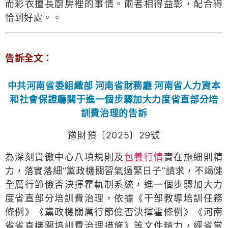
而彩衣擅長廚房裡的事情。兩者相得益彰，配合得
恰到好處。。
告訴全文：
中共河南省委組織部 河南省財務廳 河南省人力資本
和社會保證廳關于進一個步驟加大力度省直部分培
訓費治理的告訴
豫財預〔2025〕29號
為深刻貫徹中心八項規則及
包養行情
實在施細則精
力，落實落細“黨政機關習氣過緊日子”請求，不竭健
全厲行節儉否決揮霍軌制系統，進一個步驟加大力
度省直部分培訓費治理，依據《干部教導培訓任務
條例》《黨政機關厲行節儉否決揮霍條例》《河南
省省直機關培訓費治理措施》等文件精力，經省當