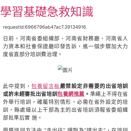
跳
學習基礎急救知識
至
主
要
requestId:6966796ab47ac7.39134916.
內
容
日前，河南省委組織部、河南省財務廳、河南省人
力資本和社會保證廳印發告訴，進一個步驟加大力
度省直部分培訓費治理。
此中提到，
包養留言板
嚴禁設定非需要的出省培訓
或許未經審批出省培訓
包養網推薦
。
準繩上不得在省
外舉行培訓，確屬特別情形，必需在省外設定的培
訓，縣處級以上干部為主的出省培訓須報省委組織
部批準后實 施。
倡導培訓方法由 “走出往” 調劑為“請出去”，在培訓