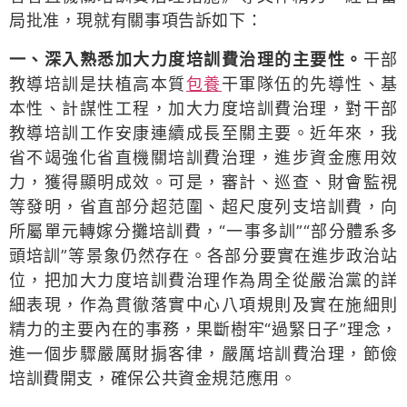
局批准，現就有關事項告訴如下：
一、深入熟悉加大力度培訓費治理的主要性。
干部
教導培訓是扶植高本質
包養
干軍隊伍的先導性、基
本性、計謀性工程，加大力度培訓費治理，對干部
教導培訓工作安康連續成長至關主要。近年來，我
省不竭強化省直機關培訓費治理，進步資金應用效
力，獲得顯明成效。可是，審計、巡查、財會監視
等發明，省直部分超范圍、超尺度列支培訓費，向
所屬單元轉嫁分攤培訓費，“一事多訓”“部分體系多
頭培訓”等景象仍然存在。各部分要實在進步政治站
位，把加大力度培訓費治理作為周全從嚴治黨的詳
細表現，作為貫徹落實中心八項規則及實在施細則
精力的主要內在的事務，果斷樹牢“過緊日子”理念，
進一個步驟嚴厲財掮客律，嚴厲培訓費治理，節儉
培訓費開支，確保公共資金規范應用。