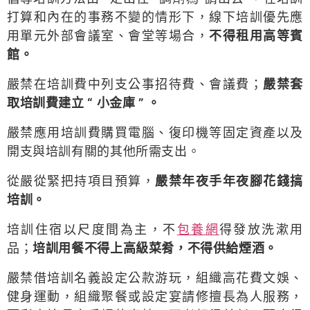
打算和內在的事務不變的情形下，線下培訓優先應
用單元外部會議室、會堂等場合，
不得租用高等賓
館
。
嚴禁在培訓費中列支公事招待費、會議費；
嚴禁套
取培訓費建立 “ 小金庫 ”
。
嚴禁應用培訓費購買電腦、復印機等固定資產以及
開支與培訓有關的其他所需支出。
從嚴從緊把持項目預算，
嚴禁年夜手年夜腳花錢搞
培訓
。
培訓住宿以尺度間為主，不
包養網
得發放洗漱用
品；
培訓用餐不得上高級菜肴，不得供給煙酒。
嚴禁借培訓名義設定公款游玩，組織高花費文娛、
健身運動，組織聚餐或設定宴請修擅長為人服務，