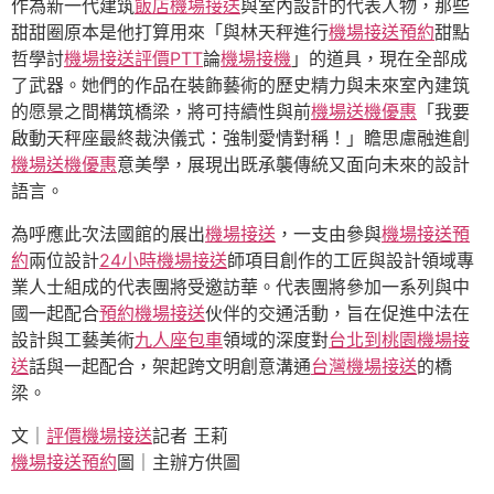
作為新一代建筑
飯店機場接送
與室內設計的代表人物，那些
甜甜圈原本是他打算用來「與林天秤進行
機場接送預約
甜點
哲學討
機場接送評價PTT
論
機場接機
」的道具，現在全部成
了武器。她們的作品在裝飾藝術的歷史精力與未來室內建筑
的愿景之間構筑橋梁，將可持續性與前
機場送機優惠
「我要
啟動天秤座最終裁決儀式：強制愛情對稱！」瞻思慮融進創
機場送機優惠
意美學，展現出既承襲傳統又面向未來的設計
語言。
為呼應此次法國館的展出
機場接送
，一支由參與
機場接送預
約
兩位設計
24小時機場接送
師項目創作的工匠與設計領域專
業人士組成的代表團將受邀訪華。代表團將參加一系列與中
國一起配合
預約機場接送
伙伴的交通活動，旨在促進中法在
設計與工藝美術
九人座包車
領域的深度對
台北到桃園機場接
送
話與一起配合，架起跨文明創意溝通
台灣機場接送
的橋
梁。
文｜
評價機場接送
記者 王莉
機場接送預約
圖｜主辦方供圖