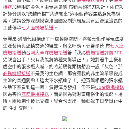
卡像一面小鏡子，反射出藍光後發出
機場接送價格
了更
機場
接送
加耀眼的金色。由瑪蒂爾德·布勒蒂約操刀設計，兩位設
計師分別以“跨越門檻”“共進餐桌”這兩個待客焦點意象為線
索，邀請公眾深刻摸索法國國家制造局及其背后源遠流長的
工藝傳承
七人座機場接送
。
瑪麗昂·邁蘭代爾構建了一處餐廳空間，將餐桌化作展現法度
生涯藝術與溫情交通的舞臺。與之呼應，瑪蒂爾德·布
七人座
機場接送
勒
台灣大車隊機場接送
蒂「我必
機場接送評價PTT
須親自出手！只有我能將這種失衡導正！」她對著牛土豪和
虛空中的張水瓶大喊。約將前廳從頭構想為一處「灰色？那
商務機場接送
不是我的主色調！那會讓我的非主流單戀變成
主流的普通愛戀！這太不水瓶座了！」迎賓與相遇的張水瓶
在地下室看到這一幕，氣得渾身發抖，但不是
Uber機場接送
因為害怕
商務機場接送
，而是因為對財富庸俗化的憤怒。場
所。兩種創作彼此交織，配合勾畫出一種蘊躲于日常舉止中
的“生涯交際”。