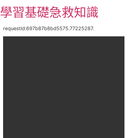
跳
學習基礎急救知識
至
主
要
requestId:697b87b8bd5575.77225287.
內
容