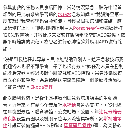
參與施救的任務人員事后回憶，當時情況緊急，腦海中起首
想到的是此前系統學習過的
水箱水
急救知識。“我腦海里第一
反應就是我曾經學過急救知識，且經過屢次培訓和演練，應
該能幫得上忙。”他隨即指揮現場人
Porsche零件
員繼續撥打
120急救電話，并敏捷取來安裝在飯店年夜堂的AED設備，依
照平時培訓的流程，為患者進行心肺復蘇并應用AED進行除
顫。
“沒想到我這種非專業人員也能幫助到別人。這種急救技巧我
們通俗人也很不難學會，學了也很有效。”該任務人員在勝利
施救后感歎。經過多輪心肺復蘇和AED除顫，患者逐漸恢復
自立心跳和呼吸，為后續轉送南醫五院進一個步驟救治贏得
了寶貴時間。
Skoda零件
此次勝利救濟，是從化區持續開展急救培訓結果的生動體
現。近年來，在愛心企業及社
水箱精
會各界支撐下，從化區
在年夜型景區、體育場館、公交站場、公園、年
油氣分離器
改良版
夜型商圈以及機關單位等人流密集場所，累
斯柯達零
件
計設置裝備擺設AED超過50
藍寶堅尼零件
0臺，為突發心