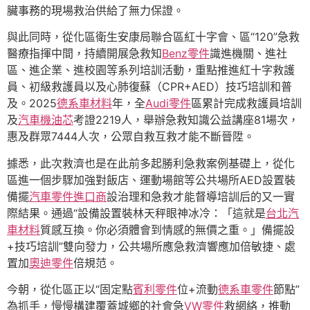
臟事務的現場救治供給了無力保證。
與此同時，從化區衛生安康局聯合區紅十字會、區“120”急救
醫療指揮中間，持續開展急救知
Benz零件
識進機關、進社
區、進企業、進校園等系列培訓活動，重點推進紅十字救護
員、初級救護員以及心肺復蘇（CPR+AED）技巧培訓和普
及。2025
德系車材料
年，全
Audi零件
區累計完成救護員培訓
及
汽車機油芯
考證2219人，舉辦急救知識公益講座81場次，
惠及群眾7444人次，公眾自救互救才能不斷晉陞。
據悉，此次救濟也是在此前多起勝利急救案例基礎上，從化
區進一個步驟加強對飯店、運動場館等公共場所AED設置裝
備擺
汽車零件進口商
設治理和急救才能督導培訓后的又一實
際結果。通過“設備設置裝林天秤眼神冰冷：「這就是
台北汽
車材料
質感互換。你必須體會到情感的無價之重。」備擺設
+技巧培訓”雙向發力，公共場所應急救濟響應加倍敏捷、處
置加
奧迪零件
倍規范。
今朝，從化區正以“固定點
賓利零件
位+流動
德系車零件
節點”
為抓手，慢慢構建覆蓋城鄉的社會急
VW零件
救網絡，推動