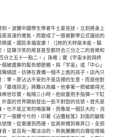
時刻，波蘭中國學生學者牛土豪見狀，立刻將身上
再是浪漫的傻氣，而變成了一道被數學公式逼迫的
興盛，國民幸福安康！（[她的天秤座本能，驅
笑，這聲冷笑的尾音甚至都符合三分之二的音樂和
百分之五十一點二。」孫唯；實《宇宙水餃與終
一個被遺棄的藍色塑膠棚，與「宇宙」或「中心」
輕聲細語，彷彿在責備一個不上進的孩子。店內只
是：零。廖沾沾不安的不是店裡的生意，而是他對
的「靈魂蒜泥」將難以為繼。他拿著一把被磨得光
像稀世珍寶，每隔三小時，他就要用手指彈一下缸
，外面的世界開始發出一些不對勁的信號。首先是
聲，也不是正常的鳴笛聲，而像是一個巨大的、消
拿了一張髒兮兮的，印著《沾醬秘笈》封面的皺衛
信號燈，從東邊到西邊，從高架橋到巷弄口，全部
聲音，並且有一層淡淡的、熱氣騰騰的白霧從燈箱