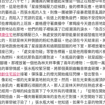
負百分之八十七！」廣播員的聲音聽起來像是一個正在經歷中年
恐慌，這是他患有「星座預報壓力症候群」後的標準反應。他單
來的藝術品。而張水瓶的人生，則像一團被獅子座暴君隨意亂踢
修正」而陷入了荒謬的混亂。街道上的雙魚座們，開始不受控制
那些摩羯座的上班族，嚴格遵守著廣播中「摩羯座今天適合原地
整齊地站在原地，他們的鞋子裡裝滿了已經潮濕的淚水。「負百
健康住宅
他那股積壓已久、無處安放的單戀能量就會越發瘋狂地
大的、形狀是林天秤側臉的粉紅色蘑菇。他必須在今天結束前，
緊張地跑進他堆滿了星座圖表和過期甜甜圈的地下室，那裡放著
蟹座已哭」、「處女座勿碰」等警告標籤。這是他用廢棄的唱片
作為燃料，來抵抗那負面的運勢波。「水瓶座的優勢，就是超脫
腳邊。那裡放著一個他為林天秤準備了兩年的禮物：一個用一萬
高的單戀情感。張水瓶咬緊牙關，將那個黃銅齒輪音樂盒砸爛，
樂齡住宅設計
接著，彈珠臺上的燈光開始瘋狂閃爍，發出警告。
、像彩虹一樣的光束筆直地射向天空。然而，就在光束衝出屋頂
全身肌肉、戴著鑽石項圈的男人，那人正是林天秤的狂熱追求者
已經用一百噸的純金箔買下了今天所有的壞運氣！」「從現在開
瞬間扭曲，與一種夾雜著銅臭味的金色光芒對撞。天空開始下起
我的單戀被汙染了！」張水瓶大喊。他知道，如果牛土豪的物質