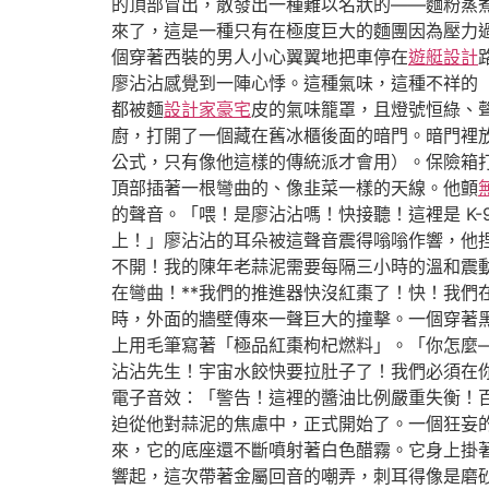
的頂部冒出，散發出一種難以名狀的——麵粉蒸
來了，這是一種只有在極度巨大的麵團因為壓力
個穿著西裝的男人小心翼翼地把車停在
遊艇設計
廖沾沾感覺到一陣心悸。這種氣味，這種不祥的
都被麵
設計家豪宅
皮的氣味籠罩，且燈號恒綠、
廚，打開了一個藏在舊冰櫃後面的暗門。暗門裡
公式，只有像他這樣的傳統派才會用）。保險箱
頂部插著一根彎曲的、像韭菜一樣的天線。他顫
的聲音。「喂！是廖沾沾嗎！快接聽！這裡是 K
上！」廖沾沾的耳朵被這聲音震得嗡嗡作響，他
不開！我的陳年老蒜泥需要每隔三小時的溫和震動
在彎曲！**我們的推進器快沒紅棗了！快！我
時，外面的牆壁傳來一聲巨大的撞擊。一個穿著
上用毛筆寫著「極品紅棗枸杞燃料」。「你怎麼—
沾沾先生！宇宙水餃快要拉肚子了！我們必須在
電子音效：「警告！這裡的醬油比例嚴重失衡！
迫從他對蒜泥的焦慮中，正式開始了。一個狂妄
來，它的底座還不斷噴射著白色醋霧。它身上掛
響起，這次帶著金屬回音的嘲弄，刺耳得像是磨