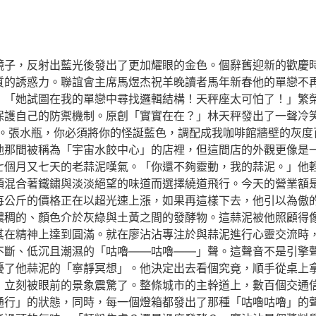
鏡子，反射出藍光後發出了更加耀眼的金色。個辭舊迎新的歡慶
質的誘惑力。聯誼會主席馬煜杰祝羊晚讀者馬年新春他的單戀不
：「她試圖在我的單戀中尋找邏輯結構！天秤座太可怕了！」繁榮
保護自己的防禦機制。原創「實實在在？」林天秤發出了一聲冷
調。張水瓶，你必須將你的怪誕藍色，調配成我咖啡館牆壁的灰度
他那間被稱為「宇宙水餃中心」的店裡，但這間店的外觀更像是
七個月又七天的老蒜泥嘆氣。「你還不夠靈動，我的蒜泥。」他
頭混合著鐵鏽與淡淡絕望的味道而選擇繞道飛行。今天的營業額
頭每公斤的價格正在以超光速上漲，如果再這樣下去，他引以為傲
濃稠的、顏色介於灰綠與土黃之間的發酵物。這蒜泥被他照顧得
助其在精神上達到圓滿。就在廖沾沾專注於與蒜泥進行心靈交流時
不斷、低沉且潮濕的「咕嚕——咕嚕——」聲。這聲音不是引擎
擾了他蒜泥的「寧靜冥想」。他決定出去看個究竟，順手從桌上
，立刻被眼前的景象震驚了。整條城市的主幹道上，數百個交通
通行」的狀態，同時，每一個燈箱都發出了那種「咕嚕咕嚕」的