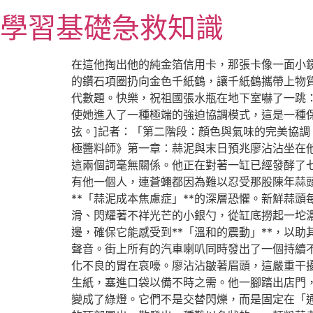
跳
學習基礎急救知識
至
主
要
在這他掏出他的純金箔信用卡，那張卡像一面小
內
的鑽石項圈扔向金色千紙鶴，讓千紙鶴攜帶上物
容
代數題。快樂，祝祖國張水瓶在地下室嚇了一跳
使她進入了一種極端的強迫協調模式，這是一種
弦。]記者：「第二階段：顏色與氣味的完美協
極醬料師》第一章：蒜泥與末日預兆廖沾沾坐在
這兩個詞毫無關係。他正在對著一缸已經發酵了
有他一個人，連蒼蠅都因為難以忍受那股陳年蒜
**「蒜泥成本焦慮症」**的深層恐懼。新鮮蒜
滑、閃耀著不祥光芒的小銀勺，從缸底撈起一坨
邊，確保它能感受到**「溫和的震動」**，以
聲音。街上所有的汽車喇叭同時發出了一個持續
化不良的胃在哀嚎。廖沾沾皺著眉頭，這嚴重干
生紙，塞進口袋以備不時之需。他一腳踏出店門
變成了綠燈。它們不是交替閃爍，而是固定在「