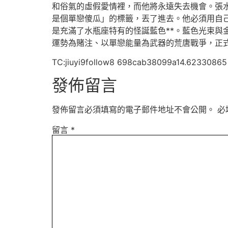
和俗氣的虛假愛情裡，而他將永遠失去機會。張
是個單戀傻瓜」的標籤，丟了進去。他必須用自
是充滿了水瓶座特有的怪誕藍色**。藍色光束
運勢為賭注、以單戀能量為武器的荒唐戰爭，正
TC:jiuyi9follow8 698cab38099a14.62330865
發佈留言
發佈留言必須填寫的電子郵件地址不會公開。
必
留言
*