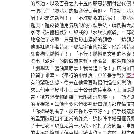
的醬油，以及百分之九十五的邪惡蒜頭付出代價！
一把抓住了廖沾沾的褲腳催促著他。「快點！沾
醋！那是浩劫啊！」「不准動我的蒜泥！」廖沾
麵皮。麵皮被他用氣功般的捏製手法，瞬間擴大
家傳《沾醬秘笈》中記載的「水餃皮護盾」，薄
地擋住了攻擊，只是散發出濃郁的麵香。「這麵皮
他那缸陳年老蒜泥，那是宇宙的希望。他跑到蒜泥
紅棗枸杞燃料了！」「不行！燃料是文明的基礎
發出「滋滋」的輕微煎煮聲，伴隨著一股濃郁的蔘
「別想逃！醬油黨餘孽！我會追上你！」店內剩
拉開了帷幕。《平行泊車維度：車位爭奪戰》
豪
有的駕駛焦慮，從未在他需要時提供過任何幫助
來比他車子尺寸小上三十公分的停車格，上面還
告，後方障礙物距離：無限趨近於零。」「請考
的後視鏡。當他需要它們來判斷車體與那座價值
「你還是別看了，反正你也停不好。」何手殘感
的盡頭散發出不正常的綠光。這棟停車塔是個異
了十七次。現在是第十八次。他打了方向盤，車
的車尾卻擦到了停車塔三號車位入口處的一根古