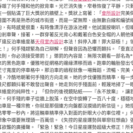
吞噬了何手殘和他的掀背車。光芒消失後，窄巷恢復了平靜，只
在一個貼滿了巨大獎狀的牆壁上。獎狀上寫著：「
會所設計
完美
周圍不再是熟悉的城市街道，而是一望無際、由無數白線和編號
的，有時感覺很重，有時像漂浮在游泳池裡。他試圖按喇叭，但
的剎車聲，接著，一群穿著反光背心和戴著白色安全帽的人朝他
「違反泊車維度基
天母室內設計
本法！斜停入庫！罪大惡極！」
上！」何手殘趕緊為自己辯解，但聲音因為恐懼而顫抖。「垂直
法則，你必須接受懲罰！」懲罰的內容是：無限次觀看一部名為*
來的黑色跑車，優雅地從網格的邊緣漂移而過。跑車的輪胎發出
尺寸寬度的停車格中。那泊車的過程就像一場舞蹈，流暢、完美，
鏡，冷酷地朝著何手殘的方向走來。她的步伐優雅而精準，每一
量尺都顫抖著不敢發出聲音。她走到何手殘面前，輕蔑地掃了一
車維度的純粹性。」「但你的後視鏡貼紙——『永不放棄』，讓
下。何手殘的車子從牆上脫落，在空中旋轉了一百八十度，穩穩
泊車是一種宗教，你就是那個連方向盤都沒摸過的新信徒。」她
點零零一秒內，將這輛車精準停入對面的針眼大小的車位裡。」
想象中還要無理頭一百萬倍。《失控的星座運勢與單戀狂想曲》
耳欲聾的廣播聲。「緊急！緊急！今日星座運勢超級大修正！所