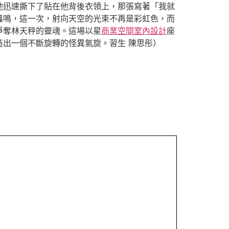
他迅速撕下了貼在他背後衣領上，那張寫著「我就
轟鳴，這一次，射向天空的光束不再是彩虹色，而
爭奪林天秤的靈魂。這場以星
商業空間室內設計
座
出一個不斷旋轉的怪異氣旋。習生 陳思彤）