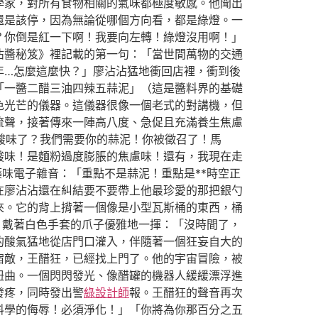
學家，對所有食物相關的氣味都極度敏感。他聞出
還是該停，因為無論從哪個方向看，都是綠燈。一
？你倒是紅一下啊！我要向左轉！綠燈沒用啊！」
沾醬秘笈》裡記載的第一句：「當世間萬物的交通
年…怎麼這麼快？」廖沾沾猛地衝回店裡，衝到後
「一醬二醋三油四辣五蒜泥」（這是醬料界的基礎
色光芒的儀器。這儀器很像一個老式的對講機，但
流聲，接著傳來一陣高八度、急促且充滿養生焦慮
的酸味了？我們需要你的蒜泥！你被徵召了！馬
酸味！是麵粉過度膨脹的焦慮味！還有，我現在走
藥味電子雜音：「重點不是蒜泥！重點是**時空正
在廖沾沾還在糾結要不要帶上他最珍愛的那把銀勺
來。它的背上揹著一個像是小型瓦斯桶的東西，桶
，戴著白色手套的爪子優雅地一揮：「沒時間了，
的酸氣猛地從店門口灌入，伴隨著一個狂妄自大的
宿敵，王醋狂，已經找上門了。他的宇宙冒險，被
扭曲。一個閃閃發光、像醋罐的機器人緩緩漂浮進
發疼，同時發出警
綠設計師
報。王醋狂的聲音再次
料學的侮辱！必須淨化！」「你將為你那百分之五