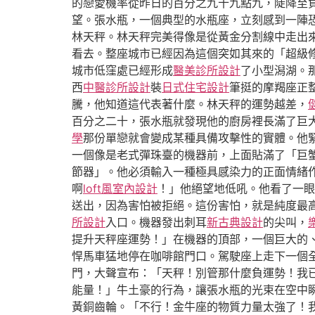
的戀愛機率從昨日的百分之九十九點九，陡降至
望。張水瓶，一個典型的水瓶座，立刻感到一陣
林天秤。林天秤完美得像是從黃金分割線中走出
看去。整座城市已經因為這個突如其來的「超級
城市低窪處已經形成
醫美診所設計
了小型潟湖。
西
中醫診所設計
裝
日式住宅設計
筆挺的摩羯座正
騰，他知道這代表著什麼。林天秤的運勢越差，
百分之二十，張水瓶就發現他的廚房裡長滿了巨
學
那份單戀就會變成某種具備攻擊性的實體。他
一個像是老式彈珠臺的機器前，上面貼滿了「巨
節器」。他必須輸入一種極具感染力的正面情緒
啊
loft風室內設計
！」他絕望地低吼。他看了一眼
送出，因為害怕被拒絕。這份害怕，就是純度最
所設計
入口。機器發出刺耳
新古典設計
的尖叫，
提升天秤座運勢！」在機器的頂部，一個巨大的
悍馬車猛地停在咖啡館門口。駕駛座上走下一個
門，大聲宣布：「天秤！別管那什麼負運勢！我
能量！」牛土豪的行為，讓張水瓶的光束在空中
黃銅齒輪。「不行！金牛座的物質力量太強了！