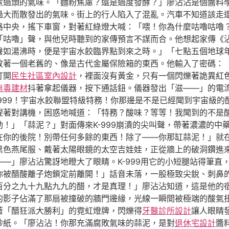
煮過頭的氣味。「麵粉焦慮？還是過度發酵？」廖沾沾是個醬料
過大而散發出的氣味。街上的行人陷入了混亂。汽車不知道該走
路中央，搖下車窗，對著紅綠燈大喊：「喂！你為什麼咕嚕咕嚕
「咕嚕」聲，與他兒時聽到的家傳預言不謀而合。他想起家傳《
聲如湯沸時，便是宇宙水餃臨界點到來之時。」「七點五個地球
放著一個老舊的、像是古代金屬保險箱的東西。他輸入了密碼：
打開
民生社區室內設計
，裡面沒有黃金，只有一個閃爍著詭異紅
無毒建材
抖著拿起儀器，按下通話鈕。儀器發出「滋——」的電
-999！宇宙水餃聯盟特級特務！你那邊是不是已經聞到宇宙級
捏著對講機，困惑地喊道：「特務？酸味？等等！我聞到的不是
！」「蒜泥？」對面傳來K-999崩潰的尖叫聲，帶著濃濃的中
們在你的後院！別帶任何多餘的東西！除了——你那缸蒜泥！」就
黑色燕尾服、戴著太陽眼鏡的太空吉娃娃，正從牆上的破洞鑽進
—」廖沾沾驚訝地瞪大了眼睛。K-999用它的小短腿站得筆直
你被醋酸離子炮鎖定前離開！」話音未落，一股極致尖銳、刺鼻
百分之九十九點九九的醋，才是真理！」廖沾沾知道，這是他的
的影子佔滿了那扇被撞破的牆門邊緣，光線一瞬間被極端的酸氣
著「醋狂派大勝利」的霓虹燈牌，閃爍得
牙醫診所設計
讓人眼睛
砂紙。「廖沾沾！你那充滿腐敗氣味的蒜泥，是對
退休宅設計
醬