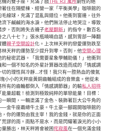
危機的雙子座，充滿了戲
THE R3 寓所
劇性的絕
戀著住在隔壁棟、經營一家「平衡美學」咖啡館的
的毛線球，充滿了混亂與錯位。他衝到窗邊，往外
地流下鹹鹹的海水淚，他們無法停止地哭泣，導致
踏步，否則將失去襪子
老屋翻新
」的指令。數百名
分之八十七？」張水瓶喃喃自語，感到胃部一陣翻
實體
親子空間設計
化。上次林天秤的戀愛運勢跌至
將林天秤的運勢至少提升到零。否則，他
空間心理
他的秘密武器。「我需要星象學輔助儀！」他衝到
機和一個不知名的外星計算器改造而成的「情感調
一切的理性與冷靜…才怪！我只有一腔熱血的傻氣
塊小小的天秤座黃銅齒輪組成的音樂盒。他從未
將所有的齒輪都倒入「情感調節器」的輸
私人招待
「能量超載！檢測到極致純粹的單戀能量！目標：
的一瞬間，一輛塗滿了金色、裝飾著巨大公牛角的
——金牛座霸總牛土豪。牛土豪一腳踢開咖啡館的
始，你的運勢由我主宰！我的金錢，就是你的正面
了荒謬的雨。雨點不是水，而是閃耀著淚光的小小
力量勝出，林天秤將會被困
侘寂風
在一個充滿金錢