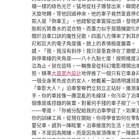
糖一樣的綠色光芒。猛地從柱子爆發出來，瞬間
天旋地轉，等他回過神來，他的車子竟然垂直停
款人是「倒車王」。他趕緊從車窗探出頭，發現
胎和劣質香水的混合物，而重力似乎是隨機變化
關於泊車口訣的魔性兒歌。四面八方傳來了刺耳
尺和巨大的電子角度儀，臉上的表情極度嚴肅。
感。「我、我沒有斜停！我只是垂直停在了牆壁
與停車線的夾角是——八十九點七度！按照維度
泣為止。就在這時，一輛像是從科幻電影裡開出
態，精準
大直室內設計
地停進了一個只有它車身
一個全身黑色皮衣的女人，她戴著一副透明護目
「車影大人！」泊車警察們立刻立正站好，連測
手，你的車技像一團混亂的毛線球。你污染了泊
個像是遙控器的裝置，對著何手殘的車子按了一
——零度。「你被分配給我的泊車學徒了。如果
你的訓練工具，從現在開始，你得學會如何在零
嬰兒車，感到一陣眩暈。泊車維度的生活，比他
醒，不是因為鬧鐘，而是因為屋頂傳來了一陣震