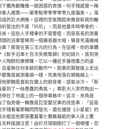
剩下獨角獸雕像一臉困惑的表情。何手殘感覺一陣
倒車入庫獎——第零點零零零零零九度偏差。」落
組成的巨大網格。這裡的空氣聞起來像是新買的輪
喇叭發出的不是「叭叭」，而是他童年時學會的、
衝來。這些人手裡拿的不是警棍，而是長長的測量
領頭的泊車警察用一個擴音器大喊，聲音充滿機械
泊車？那是在第三次元的行為，在這裡，你的車體
*《新手泊車七百次失敗集錦》的紀錄片，直到哭
令人陶醉的摩擦聲，它以一種近乎蔑視重力的姿
且毫無任何多餘的動作**。跑車的駕駛座上走出
步都像是被測量過一樣，完美地落在網格線上。
眼他那輛垂直貼在牆上的掀背車，語氣冰冷。「新
我看到了一絲愚蠢的勇氣。」車影大人突然掏出一
地停在了地面上的一個停車格中。這次，夾角是
指了指旁邊一輛像是巨型嬰兒車的改造車：「這是
何手殘看著那輛閃閃發光、還在播放《小星星》的
張水瓶從他那張覆蓋著七層舊報紙的單人床上驚
有天秤座請注意！由於月球剛剛打了一個噴嚏，您