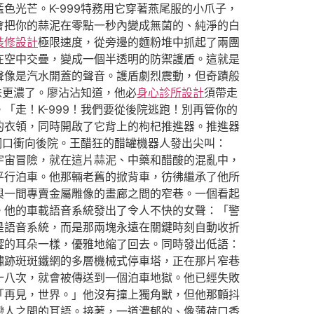
光芒。K-999特務用它穿著燕尾服的小爪子，
會把你的蒜泥在零點一秒內變成無菌的、純淨的白
裝修設計
極限速度，從旁邊的麵粉堆中抓起了兩團
在空中交疊，變成一個半透明的防禦護盾。這就是
聲像是汽水開蓋的聲音。護盾劇烈震動，但奇蹟般
味更濃了。廖沾沾知道，他必
身心診所設計
須帶走
走！K-999！我們要從後院逃跑！別再管你的
的衣領，同時開啟了它背上的枸杞推進器。推進器
洞口衝向後院。王醋狂的醋罐機器人發出尖叫：
宇宙冒險，就在這片蒜泥、中藥和醋酸的混亂中，
平行泊車。他那輛老舊的掀背車，彷彿繼承了他所
與一間專賣金屬雕像的畫廊之間的窄巷。一個看起
。他的車載語音系統發出了令人不快的女聲：「警
是語音系統，而是那兩塊永遠在關鍵時刻自動收折
澀的耳朵一樣，優雅地縮了回去。同時發出低語：
鏽跡斑斑鐵網的多層機械式停車塔，正在那片窄巷
十八次，就會被傳送到一個泊車地獄。他已經失敗
「再見，世界。」他沒有撞上獨角獸，但他那顫抖
戀人之間的耳語。接著，一道濃郁的、像薄荷口香