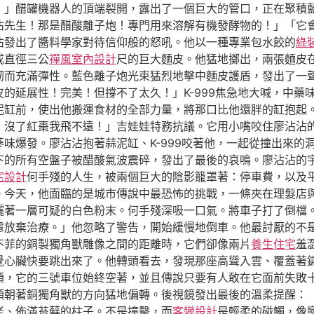
」醋罐機器人的頂端裂開，露出了一個巨大的管口，正在聚積藍色
沾先生！那是醋酸離子炮！專門用來溶解有機發酵物的！」「它
沾發出了醬料學家對待信仰般的怒吼。他以一種專業包水餃的
綠
成直徑三公
禪風室內設計
尺的巨大麵皮。他猛地擲出，兩張麵皮
韌而充滿彈性。藍色離子炮光束猛烈地擊中麵皮護盾，發出了一
的延展性！完美！但撐不了太久！」K-999焦急地大喊，中藥
缸前，使出他搬運食材的全部力量，將那口比他還胖的缸抱起。「
！沒了紅棗我飛不遠！」吉娃娃特務抗議。它用小嘴咬住廖沾沾
味爆發。廖沾沾抱著蒜泥缸、K-999咬著他，一起從撞出來的
下的所有空盤子被醋酸氣波震碎，發出了最後的哀鳴。廖沾沾的
宅設計
何手殘的人生，被兩個巨大的陰影籠罩著：停車費，以及
。今天，他面臨的是城市傳說中最恐怖的挑戰，一條夾在理髮店
灑著一層可疑的白色粉末。何手殘深吸一口氣。將車子打了倒檔
慮放棄治療。」他忽略了警告，開始緩慢地倒車。他最討厭的不
不菲的銅製獨角獸雕像之間的距離時，它們卻像兩片
養生住宅
羞
覺心臟快要跳出來了。他轉頭看去，發現那座高聳入雲、覆蓋著
類，它的三號車位始終空著，並且傳說只要有人敢在它面前失敗
頭朝著銅獨角獸的方向猛地偏轉。後視鏡發出最後的溫柔提醒：
老、佈滿苔蘚的柱子。不是撞擊，而
客變設計
是輕柔的碰觸，像