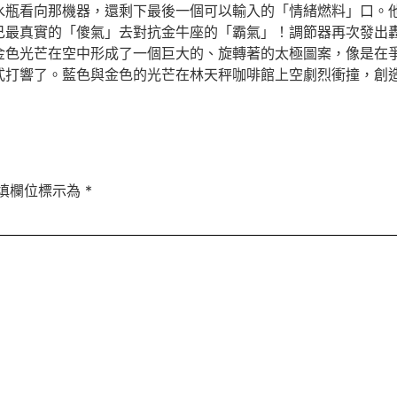
水瓶看向那機器，還剩下最後一個可以輸入的「情緒燃料」口。
己最真實的「傻氣」去對抗金牛座的「霸氣」！調節器再次發出
與金色光芒在空中形成了一個巨大的、旋轉著的太極圖案，像是在
式打響了。藍色與金色的光芒在林天秤咖啡館上空劇烈衝撞，創造
填欄位標示為
*