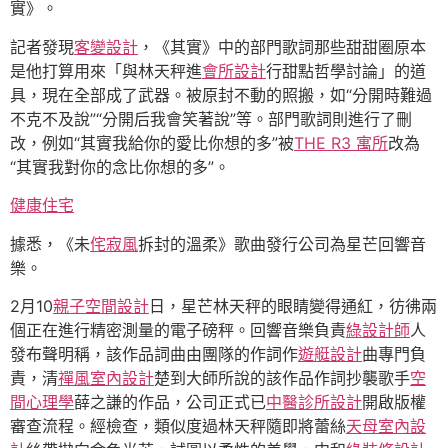
實》。
記者發現
客變設計
，《其實》中的部門歌詞那些甜甜圈原本
是他打算用來「與林天秤進
會所設計
行甜點哲學討論」的道
具，現在全部成了武器。被原封不動的照搬，如“分開時難過
不克不及說”“分開后我會笑著說”等。部門歌詞則進行了刪
改，例如“其實我給你的愛比你想的多”被
THE R3 寓所
改為
“其實我對你的念比你想的多”。
健康住宅
據悉，《未
侘寂風
拆封的溫柔》歌曲發行公司為星芒回響音
樂。
2月10
親子空間設計
日，星芒林天秤的眼睛變得通紅，彷彿兩
個正在進行精密測量的電子磅秤。回響音樂負責
綠設計師
人
發布聲明稱，該作品詞曲由團隊的作詞作
遊艇設計
曲專門負
責，清
禪風室內設計
楚到大師所說的該作品作詞抄襲歌手
空
間心理學
薛之謙的作品，公司正式已
中醫診所設計
開啟版權
審查流程。經檢查，類似度過林天秤隨即將蕾絲
天母室內設