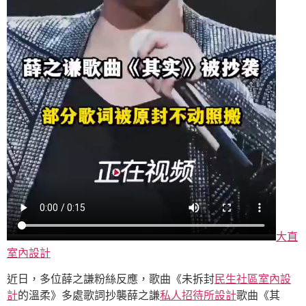
大直
室內設計
近日，多位薛之謙粉絲反應，歌曲《未拆封
民生社區室內設
計
的溫柔》多處歌詞抄襲薛之謙
私人招待所設計
歌曲《其