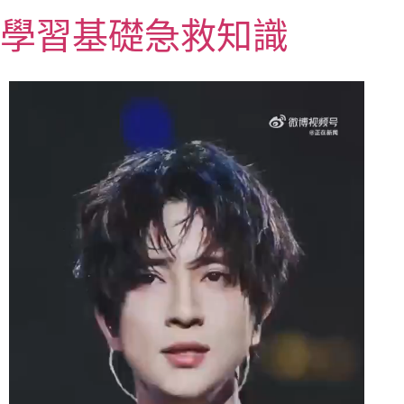
跳
學習基礎急救知識
至
主
要
內
容