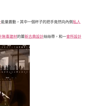
計
能量震動，其中一個杯子的把手竟然向內側
私人
計
無毒建材
的蕾
新古典設計
絲絲帶，和一
會所設計