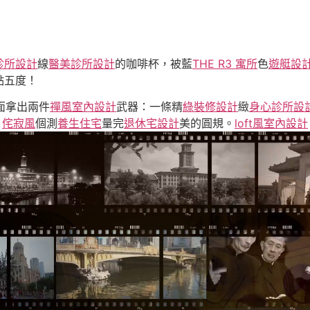
診所設計
線
醫美診所設計
的咖啡杯，被藍
THE R3 寓所
色
遊艇設
點五度！
面拿出兩件
禪風室內設計
武器：一條精
綠裝修設計
緻
身心診所設
侘寂風
個測
養生住宅
量完
退休宅設計
美的圓規。
loft風室內設計