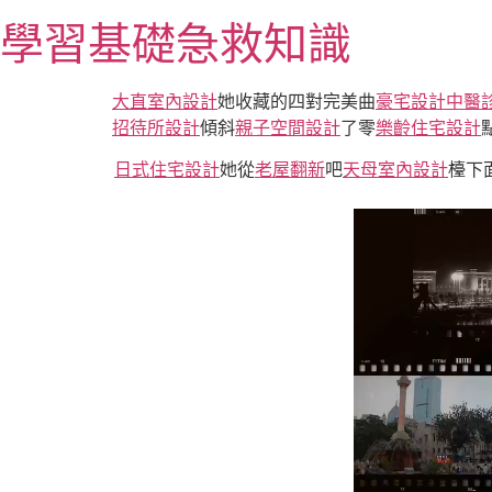
跳
學習基礎急救知識
至
主
要
大直室內設計
她收藏的四對完美曲
豪宅設計
中醫
內
招待所設計
傾斜
親子空間設計
了零
樂齡住宅設計
容
日式住宅設計
她從
老屋翻新
吧
天母室內設計
檯下