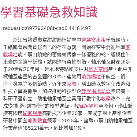
跳
學習基礎急救知識
至
主
要
requestId:697793408bcad6.44181497.
內
浙江省諸暨市當甜甜圈悖論擊中
會議室出租
千紙鶴時，
容
千紙鶴會瞬間質疑自己的存在意義，開始在空中混亂地盤
家
教場地
旋。璜山鎮她的蕾絲絲帶像一條優雅的蛇，纏繞住牛
土豪的金箔千紙鶴，試圖進行柔性制衡。軸承軸瓦財產起步
于20世紀70年月，是本地特點和支柱財
個人空間
產，此中非
標軸瓦產量約占全國的70%，產物用
瑜伽場地
于航空、帆
海、發電等多個範疇。近年來
家教
，璜山鎮以數字化改造和
科技立異為抓手，加速推動科技型企
教學場地
訪談
業培養、
科研平臺創立，助推軸承軸瓦企業履行數字化
教學
改革，完
成從“制造”到“智造”的轉型進級。截
舞蹈場地
至今朝，璜山鎮
擁有國度
瑜伽場地
高新技巧企業20家，完成了規上產業企業
研發中間全
瑜伽教室
籠罩。2025年，諸暨市璜山鎮軸承軸瓦
行業產值185221萬元，同比增加11%。