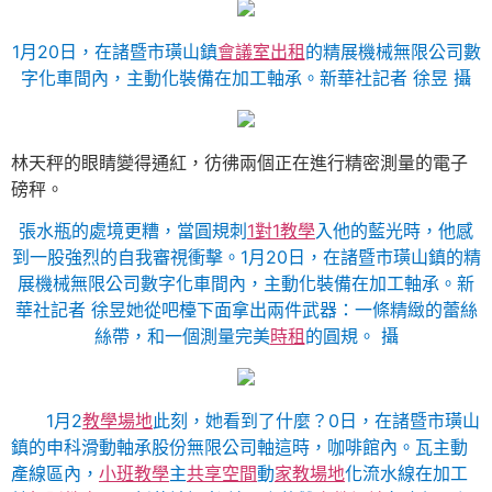
1月20日，在諸暨市璜山鎮
會議室出租
的精展機械無限公司數
字化車間內，主動化裝備在加工軸承。新華社記者 徐昱 攝
林天秤的眼睛變得通紅，彷彿兩個正在進行精密測量的電子
磅秤。
張水瓶的處境更糟，當圓規刺
1對1教學
入他的藍光時，他感
到一股強烈的自我審視衝擊。1月20日，在諸暨市璜山鎮的精
展機械無限公司數字化車間內，主動化裝備在加工軸承。新
華社記者 徐昱她從吧檯下面拿出兩件武器：一條精緻的蕾絲
絲帶，和一個測量完美
時租
的圓規。 攝
1月2
教學場地
此刻，她看到了什麼？0日，在諸暨市璜山
鎮的申科滑動軸承股份無限公司軸這時，咖啡館內。瓦主動
產線區內，
小班教學
主
共享空間
動
家教場地
化流水線在加工