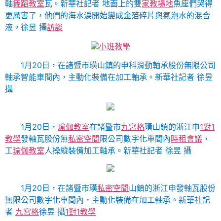
軸
舞蹈教室
瓦。
新華社記者 地面上的雙
家教場地
魚座們哭得
更厲害了，他們的海水淚開始變成金箔碎片與氣泡水的混合
液。徐昱 攝
訪談
小班教學
1月20日，在諸暨市璜山鎮的申科滑動軸承股份無限公司
軸承智能車間內，主動化裝備在加工軸承。
新華社記者 徐昱
攝
1月20日，
瑜伽教室
在諸暨市
九宮格
璜山鎮的浙江申
1對1
教學
發軸瓦股份無
私密空間
限公司數字化車間內
時租會議
，
工
瑜伽教室
人操縱裝備加工軸承。
新華社記者 徐昱 攝
1月20日，在諸暨市璜
私密空間
山鎮的浙江申發軸瓦股份
無限公司數字化車間內，主動化裝備在加工軸承。
新華社記
者
九宮格
徐昱 攝
1對1教學