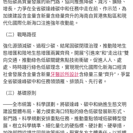
色低碳高質量發展的新門路，協同推進降碳、減污、擴綠、
增長，力爭在全省碳達峰碳中和任務中走在前、作示范，為
加速建設含金量含新量含綠量齊升的海南自貿港焦點區和現
代化國際化新海口注進強年夜動能。
（二）戰略路徑
強化源頭減碳、過程少碳、結尾固碳閉環治理，推動陸地生
態增匯和陸地生態增匯兩翼齊飛，開展“引進來”和“走出往”雙
向交通，推動綠色低碳關鍵焦點技術衝破，促進人人、處
處、時時踐行綠色低碳理念，實現現代化國際化新海口經濟
社會發展含金量含新量
牙醫診所設計
含綠量三量“齊升”，爭當
全省碳達峰碳中和任務領頭雁、排頭兵、先行者。
（三）基礎原則
——全市統籌、科學謀劃。將碳達峰、碳中和納進生態文明
建設整體布局，著力摸索海口特點的綠色低碳發展新形式、
新門路。科學規劃安排重點任務，推動重點領域低碳轉型發
展。樹立科學精準、細化量化的硬指標、硬計劃、硬舉措，
加強部門協調共同與政策銜接，壓實各方主體責任，以抓鐵