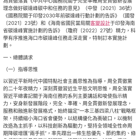
為貫徹落實《中共中心國務院關于完全準確周全貫徹新發展
理念做好碳達峰碳中和任務的意見》（中發〔2021〕36號）
《國務院關于印發2030年前碳達峰行動計劃的告訴》（國發
〔2021〕23號）和《海南省國民當局關
客變設計
于印發海南
省碳達峰實施計劃的告訴》（瓊府〔2022〕27號）精力，科
學有序推進海口市碳達峰任務走深走實，特制訂本實施計
劃。
一、總體請求
（一）指導思惟
以習近平新時代中國特點社會主義思惟為指導，周全貫徹黨
的二十年夜精力，深刻貫徹習近生平態文明思惟，周全落實
習近平總書記關于海南任務的系列主要講話和唆使指示精
力，安身新發展階段，完全、準確、周全貫徹新發展理念，
服務和融進新發展格式，始終錨定“一本三基四梁八柱”戰略框
架，持續縮小海口省會優勢，以結構優化為衝破口，以機制
改造為主抓手，以科技創新為驅動力，堅持全領域全性命周
期降碳增匯“兩手抓”，率先蹚出一條生態優先、節約集約、綠