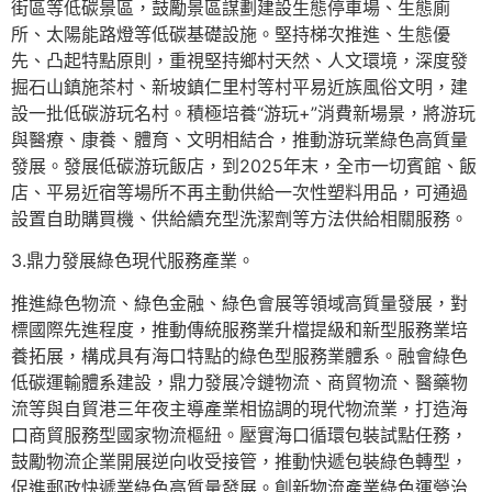
街區等低碳景區，鼓勵景區謀劃建設生態停車場、生態廁
所、太陽能路燈等低碳基礎設施。堅持梯次推進、生態優
先、凸起特點原則，重視堅持鄉村天然、人文環境，深度發
掘石山鎮施茶村、新坡鎮仁里村等村平易近族風俗文明，建
設一批低碳游玩名村。積極培養“游玩+”消費新場景，將游玩
與醫療、康養、體育、文明相結合，推動游玩業綠色高質量
發展。發展低碳游玩飯店，到2025年末，全市一切賓館、飯
店、平易近宿等場所不再主動供給一次性塑料用品，可通過
設置自助購買機、供給續充型洗潔劑等方法供給相關服務。
3.鼎力發展綠色現代服務產業。
推進綠色物流、綠色金融、綠色會展等領域高質量發展，對
標國際先進程度，推動傳統服務業升檔提級和新型服務業培
養拓展，構成具有海口特點的綠色型服務業體系。融會綠色
低碳運輸體系建設，鼎力發展冷鏈物流、商貿物流、醫藥物
流等與自貿港三年夜主導產業相協調的現代物流業，打造海
口商貿服務型國家物流樞紐。壓實海口循環包裝試點任務，
鼓勵物流企業開展逆向收受接管，推動快遞包裝綠色轉型，
促進郵政快遞業綠色高質量發展。創新物流產業綠色運營治