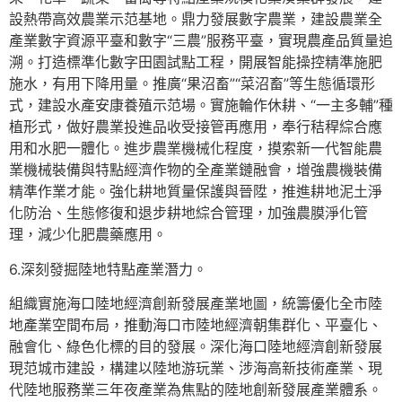
設熱帶高效農業示范基地。鼎力發展數字農業，建設農業全
產業數字資源平臺和數字“三農”服務平臺，實現農產品質量追
溯。打造標準化數字田園試點工程，開展智能操控精準施肥
施水，有用下降用量。推廣“果沼畜”“菜沼畜”等生態循環形
式，建設水產安康養殖示范場。實施輪作休耕、“一主多輔”種
植形式，做好農業投進品收受接管再應用，奉行秸稈綜合應
用和水肥一體化。進步農業機械化程度，摸索新一代智能農
業機械裝備與特點經濟作物的全產業鏈融會，增強農機裝備
精準作業才能。強化耕地質量保護與晉陞，推進耕地泥土淨
化防治、生態修復和退步耕地綜合管理，加強農膜淨化管
理，減少化肥農藥應用。
6.深刻發掘陸地特點產業潛力。
組織實施海口陸地經濟創新發展產業地圖，統籌優化全市陸
地產業空間布局，推動海口市陸地經濟朝集群化、平臺化、
融會化、綠色化標的目的發展。深化海口陸地經濟創新發展
現范城市建設，構建以陸地游玩業、涉海高新技術產業、現
代陸地服務業三年夜產業為焦點的陸地創新發展產業體系。