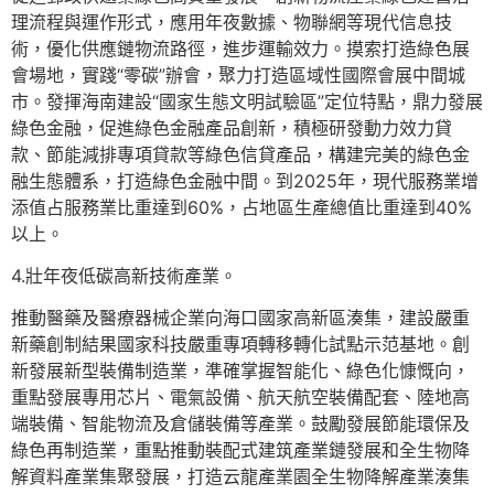
理流程與運作形式，應用年夜數據、物聯網等現代信息技
術，優化供應鏈物流路徑，進步運輸效力。摸索打造綠色展
會場地，實踐“零碳”辦會，聚力打造區域性國際會展中間城
市。發揮海南建設“國家生態文明試驗區”定位特點，鼎力發展
綠色金融，促進綠色金融產品創新，積極研發動力效力貸
款、節能減排專項貸款等綠色信貸產品，構建完美的綠色金
融生態體系，打造綠色金融中間。到2025年，現代服務業增
添值占服務業比重達到60%，占地區生產總值比重達到40%
以上。
4.壯年夜低碳高新技術產業。
推動醫藥及醫療器械企業向海口國家高新區湊集，建設嚴重
新藥創制結果國家科技嚴重專項轉移轉化試點示范基地。創
新發展新型裝備制造業，準確掌握智能化、綠色化慷慨向，
重點發展專用芯片、電氣設備、航天航空裝備配套、陸地高
端裝備、智能物流及倉儲裝備等產業。鼓勵發展節能環保及
綠色再制造業，重點推動裝配式建筑產業鏈發展和全生物降
解資料產業集聚發展，打造云龍產業園全生物降解產業湊集