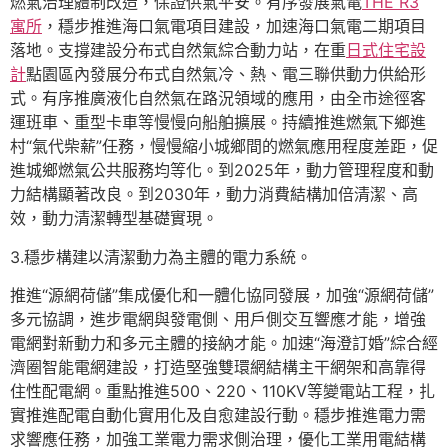
燃氣治理體制改造，保證供氣平安。有序發展氣電
THE R3
寓所
，穩步推進海口氣電項目建設，加速海口氣電二期項目
落地。支撐建設分布式自然氣綜合動力站，在重
日式住宅設
計
點園區內發展分布式自然氣冷、熱、電三聯供動力供給形
式。有序推廣液化自然氣在路況領域的應用，由全市途徑客
運班車、重型卡車等慢慢向船舶擴展。持續推進燃氣下鄉進
村“氣代柴薪”任務，慢慢縮小城鄉間的燃氣應用程度差距，促
進城鄉燃氣公共服務均等化。到2025年，動力管理程度和動
力結構顯著改良。到2030年，動力消費結構加倍清潔、高
效，動力清潔轉型基礎實現。
3.穩步構建以清潔動力為主體的電力系統。
推進“源網荷儲”集成優化和一體化協同發展，加強“源網荷儲”
多元協調，進步電網與發電側、用戶側交互響應才能，增強
電網對新動力和多元主體的接納才能。加速“海澄訂婚”綜合經
濟圈智能電網建設，打造堅強雙環網結構主干網架和高靠得
住性配電網。重點推進500、220、110KV等變電站工程，扎
實推進配電自動化實用化及自愈建設行動。穩步推進電力需
求響應任務，加強工業電力需求側治理，優化工業用電結構