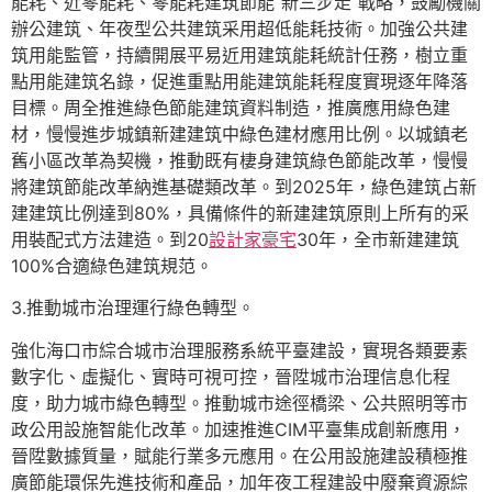
能耗、近零能耗、零能耗建筑節能“新三步走”戰略，鼓勵機關
辦公建筑、年夜型公共建筑采用超低能耗技術。加強公共建
筑用能監管，持續開展平易近用建筑能耗統計任務，樹立重
點用能建筑名錄，促進重點用能建筑能耗程度實現逐年降落
目標。周全推進綠色節能建筑資料制造，推廣應用綠色建
材，慢慢進步城鎮新建建筑中綠色建材應用比例。以城鎮老
舊小區改革為契機，推動既有棲身建筑綠色節能改革，慢慢
將建筑節能改革納進基礎類改革。到2025年，綠色建筑占新
建建筑比例達到80%，具備條件的新建建筑原則上所有的采
用裝配式方法建造。到20
設計家豪宅
30年，全市新建建筑
100%合適綠色建筑規范。
3.推動城市治理運行綠色轉型。
強化海口市綜合城市治理服務系統平臺建設，實現各類要素
數字化、虛擬化、實時可視可控，晉陞城市治理信息化程
度，助力城市綠色轉型。推動城市途徑橋梁、公共照明等市
政公用設施智能化改革。加速推進CIM平臺集成創新應用，
晉陞數據質量，賦能行業多元應用。在公用設施建設積極推
廣節能環保先進技術和產品，加年夜工程建設中廢棄資源綜