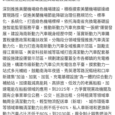
深刻推進美蘭機場綠色機場建設，積極摸索美蘭機場碳達峰
實現路徑，促進美蘭機場節能降碳治理任務規范化、標準
化、系統化，打造綠色機場標桿。依托海南省充換電基礎設
施智能監管服務平臺，推動新動力汽車充換電“一張網”運營發
展。建設海南新動力汽車親身經歷中間，落實新動力汽車購
置稅優惠政策和攙扶政策，分階段分領域慢慢推進汽車清潔
動力化，助力打造海南新動力汽車全域推廣示范區。鼓勵支
撐江東新區、美安科技新城等區域打造清潔動力汽車配套基
礎設施建設運營示范區。規劃建設覆蓋全市各鄉鎮的充電樁
設施，構建市級新動力汽車公共充電信息平臺。摸索動力一
站式多元補給，鼓勵南海年夜道、秀英港等路況樞紐和口岸
新建集“加油、加氣、加氫、充電基礎設施”為一體的綜合動力
補給站。加速裁減高能耗、高排放、低效力的老舊船舶，加
速電能在船舶領域的應用。到2025年，力爭實現黨政機關及
國有企事業單位公務、公交、巡游出租、分時租賃等領域車
輛周全清潔動力化，輕型物流配送車（新增）、城市環衛車
等領域車輛清潔動力比例不低于60%，私人車新增和更換新
動力汽車占比不低于80%。到2030年，周全制止銷售燃油汽