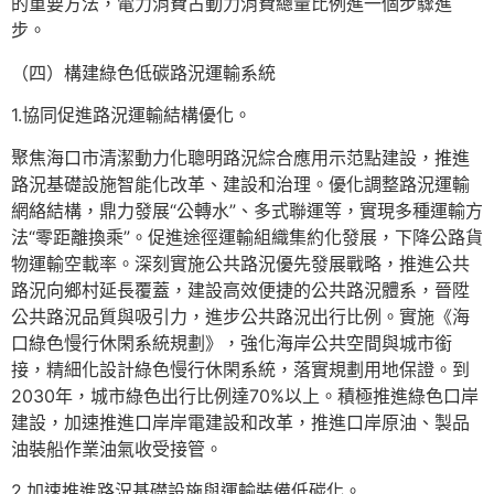
的重要方法，電力消費占動力消費總量比例進一個步驟進
步。
（四）構建綠色低碳路況運輸系統
1.協同促進路況運輸結構優化。
聚焦海口市清潔動力化聰明路況綜合應用示范點建設，推進
路況基礎設施智能化改革、建設和治理。優化調整路況運輸
網絡結構，鼎力發展“公轉水”、多式聯運等，實現多種運輸方
法“零距離換乘”。促進途徑運輸組織集約化發展，下降公路貨
物運輸空載率。深刻實施公共路況優先發展戰略，推進公共
路況向鄉村延長覆蓋，建設高效便捷的公共路況體系，晉陞
公共路況品質與吸引力，進步公共路況出行比例。實施《海
口綠色慢行休閑系統規劃》，強化海岸公共空間與城市銜
接，精細化設計綠色慢行休閑系統，落實規劃用地保證。到
2030年，城市綠色出行比例達70%以上。積極推進綠色口岸
建設，加速推進口岸岸電建設和改革，推進口岸原油、製品
油裝船作業油氣收受接管。
2.加速推進路況基礎設施與運輸裝備低碳化。