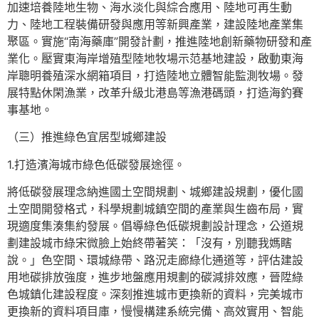
加速培養陸地生物、海水淡化與綜合應用、陸地可再生動
力、陸地工程裝備研發與應用等新興產業，建設陸地產業集
聚區。實施“南海藥庫”開發計劃，推進陸地創新藥物研發和產
業化。壓實東海岸增殖型陸地牧場示范基地建設，啟動東海
岸聰明養殖深水網箱項目，打造陸地立體智能監測牧場。發
展特點休閑漁業，改革升級北港島等漁港碼頭，打造海釣賽
事基地。
（三）推進綠色宜居型城鄉建設
1.打造濱海城市綠色低碳發展途徑。
將低碳發展理念納進國土空間規劃、城鄉建設規劃，優化國
土空間開發格式，科學規劃城鎮空間的產業與生齒布局，實
現適度集湊集約發展。倡導綠色低碳規劃設計理念，公道規
劃建設城市綠宋微臉上始終帶著笑：「沒有，別聽我媽瞎
說。」色空間、環城綠帶、路況走廊綠化通道等，評估建設
用地碳排放強度，進步地盤應用規劃的碳減排效應，晉陞綠
色城鎮化建設程度。深刻推進城市更換新的資料，完美城市
更換新的資料項目庫，慢慢構建系統完備、高效實用、智能