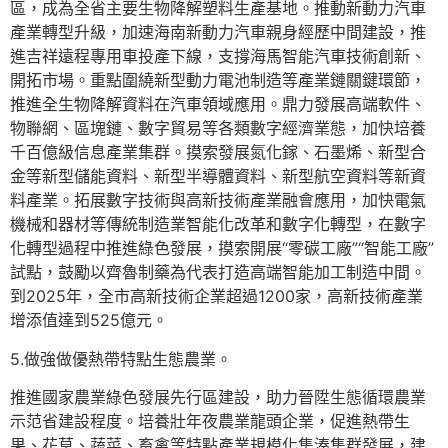
區，成為全省主要生物降解塑料生產基地。推動新動力汽車
產業轉型升級，加速海南新動力汽車親身經歷中間建設，推
進吉祥遠程專用車投產下線，支撐海馬智能汽車技術創新、
開拓市場。重點圍繞新型動力電池制造等產業鏈關鍵環節，
推進全生物降解資料在汽車領域應用。鼎力發展高端軟件、
物聯網、區塊鏈、數字貿易等各類數字經濟業態，加快培養
千百億級信息產業集群。摸索發展氮化鎵、石墨烯、新型合
金等新型儲能資料、新型半導體資料、新型航空資料等新資
料產業。拓展數字技術與高新技術產業融會應用，加快電氣
機械和器材等傳統制造業智能化改革和數字化轉型，在數字
化轉型過程中推進綠色發展，摸索開展“零碳工廠”“智能工廠”
試點，鼓勵以齊魯制藥為代表打造高端智能加工制造中間。
到2025年，全市高新技術企業超過1200家，高新技術產業
增添值達到525億元。
5.做強做優熱帶特點生態農業。
推進國家農業綠色發展先行區建設，助力晉陞生態循環農業
示范省建設程度。培養壯年夜農業龍頭企業，促進熱帶生
果、花草、蔬菜、畜禽等特點產業規模化集湊集群發展，建