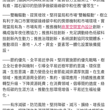
有痕、踏石留印的勁頭爭做碳達峰碳中和任務“優等生”。
——雙輪驅動、提質增效。堅持當局和市場“雙輪驅動”，樹立
有利于海口市實現碳達峰碳中和的獎懲機制和市場環境，實
現當局有為、市場有用。推進機制
商業空間室內設計
創新，
構成強年夜任務協力；推進科技創新，充足調動綠色低碳科
技創新內生動力；推進治理創新，系統謀劃協同攻關體系，
推動項目、基地、人才、資金、要素等一體化設置裝備擺
設。
——節約優先、全平易近參與。堅持實施節約優先戰略，樹
立全社會參與機制，引導全平易近樹牢節約意識、環保意
識、生態意識，盡力營造全社會節能減排濃厚氛圍。在生產
領域，推進資源周全節約、集約、循環應用，持續推進產業
轉型升級、下降資源耗費；在消費領域，倡導簡約適度、綠
色低碳的生涯方法，推動生態環境增值、平易近生福祉優
化。
——有序減碳，防范風險。堅持降碳、減污、擴綠、增長協