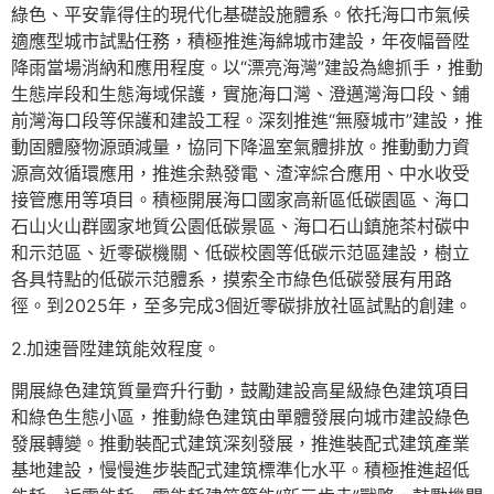
綠色、平安靠得住的現代化基礎設施體系。依托海口市氣候
適應型城市試點任務，積極推進海綿城市建設，年夜幅晉陞
降雨當場消納和應用程度。以“漂亮海灣”建設為總抓手，推動
生態岸段和生態海域保護，實施海口灣、澄邁灣海口段、鋪
前灣海口段等保護和建設工程。深刻推進“無廢城市”建設，推
動固體廢物源頭減量，協同下降溫室氣體排放。推動動力資
源高效循環應用，推進余熱發電、渣滓綜合應用、中水收受
接管應用等項目。積極開展海口國家高新區低碳園區、海口
石山火山群國家地質公園低碳景區、海口石山鎮施茶村碳中
和示范區、近零碳機關、低碳校園等低碳示范區建設，樹立
各具特點的低碳示范體系，摸索全市綠色低碳發展有用路
徑。到2025年，至多完成3個近零碳排放社區試點的創建。
2.加速晉陞建筑能效程度。
開展綠色建筑質量齊升行動，鼓勵建設高星級綠色建筑項目
和綠色生態小區，推動綠色建筑由單體發展向城市建設綠色
發展轉變。推動裝配式建筑深刻發展，推進裝配式建筑產業
基地建設，慢慢進步裝配式建筑標準化水平。積極推進超低