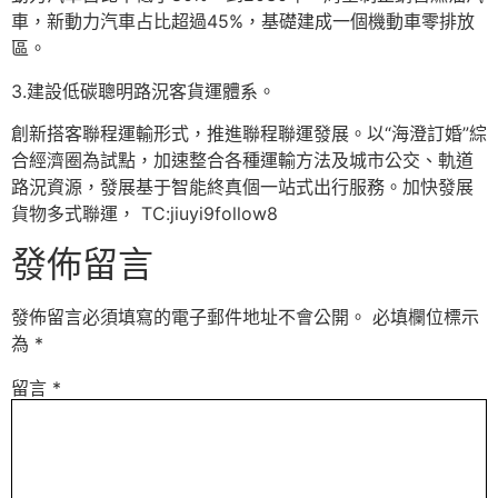
車，新動力汽車占比超過45%，基礎建成一個機動車零排放
區。
3.建設低碳聰明路況客貨運體系。
創新搭客聯程運輸形式，推進聯程聯運發展。以“海澄訂婚”綜
合經濟圈為試點，加速整合各種運輸方法及城市公交、軌道
路況資源，發展基于智能終真個一站式出行服務。加快發展
貨物多式聯運， TC:jiuyi9follow8
發佈留言
發佈留言必須填寫的電子郵件地址不會公開。
必填欄位標示
為
*
留言
*