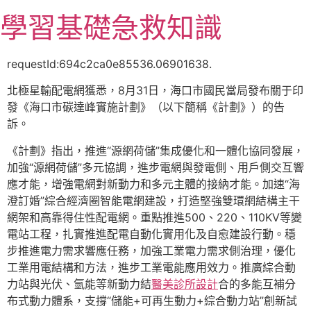
跳
學習基礎急救知識
至
主
要
requestId:694c2ca0e85536.06901638.
內
北極星輸配電網獲悉，8月31日，海口市國民當局發布關于印
容
發《海口市碳達峰實施計劃》（以下簡稱《計劃》）的告
訴。
《計劃》指出，推進“源網荷儲”集成優化和一體化協同發展，
加強“源網荷儲”多元協調，進步電網與發電側、用戶側交互響
應才能，增強電網對新動力和多元主體的接納才能。加速“海
澄訂婚”綜合經濟圈智能電網建設，打造堅強雙環網結構主干
網架和高靠得住性配電網。重點推進500、220、110KV等變
電站工程，扎實推進配電自動化實用化及自愈建設行動。穩
步推進電力需求響應任務，加強工業電力需求側治理，優化
工業用電結構和方法，進步工業電能應用效力。推廣綜合動
力站與光伏、氫能等新動力結
醫美診所設計
合的多能互補分
布式動力體系，支撐“儲能+可再生動力+綜合動力站”創新試