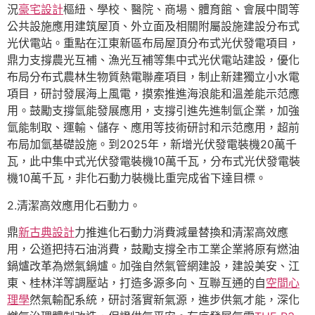
況
豪宅設計
樞紐、學校、醫院、商場、體育館、會展中間等
公共設施應用建筑屋頂、外立面及相關附屬設施建設分布式
光伏電站。重點在江東新區布局屋頂分布式光伏發電項目，
鼎力支撐農光互補、漁光互補等集中式光伏電站建設，優化
布局分布式農林生物質熱電聯產項目，制止新建獨立小水電
項目，研討發展海上風電，摸索推進海浪能和溫差能示范應
用。鼓勵支撐氫能發展應用，支撐引進先進制氫企業，加強
氫能制取、運輸、儲存、應用等技術研討和示范應用，超前
布局加氫基礎設施。到2025年，新增光伏發電裝機20萬千
瓦，此中集中式光伏發電裝機10萬千瓦，分布式光伏發電裝
機10萬千瓦，非化石動力裝機比重完成省下達目標。
2.清潔高效應用化石動力。
鼎
新古典設計
力推進化石動力消費減量替換和清潔高效應
用，公道把持石油消費，鼓勵支撐全市工業企業將原有燃油
鍋爐改革為燃氣鍋爐。加強自然氣管網建設，建設美安、江
東、桂林洋等調壓站，打造多源多向、互聯互通的自
空間心
理學
然氣輸配系統，研討落實新氣源，進步供氣才能，深化