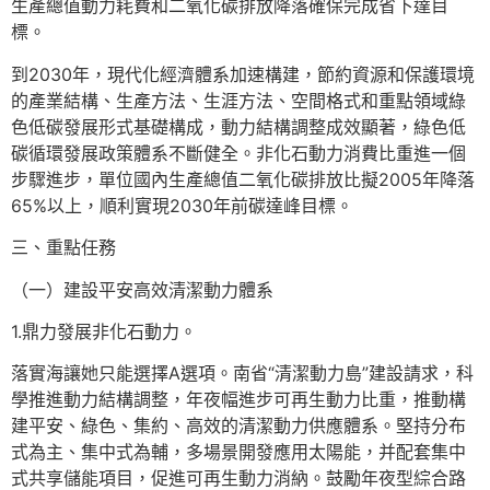
生產總值動力耗費和二氧化碳排放降落確保完成省下達目
標。
到2030年，現代化經濟體系加速構建，節約資源和保護環境
的產業結構、生產方法、生涯方法、空間格式和重點領域綠
色低碳發展形式基礎構成，動力結構調整成效顯著，綠色低
碳循環發展政策體系不斷健全。非化石動力消費比重進一個
步驟進步，單位國內生產總值二氧化碳排放比擬2005年降落
65%以上，順利實現2030年前碳達峰目標。
三、重點任務
（一）建設平安高效清潔動力體系
1.鼎力發展非化石動力。
落實海讓她只能選擇A選項。南省“清潔動力島”建設請求，科
學推進動力結構調整，年夜幅進步可再生動力比重，推動構
建平安、綠色、集約、高效的清潔動力供應體系。堅持分布
式為主、集中式為輔，多場景開發應用太陽能，并配套集中
式共享儲能項目，促進可再生動力消納。鼓勵年夜型綜合路