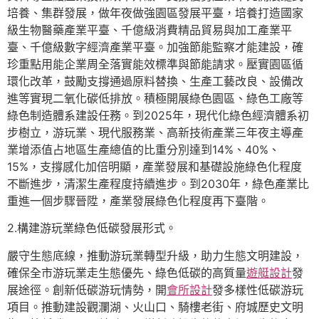
培養、集群發展，做年夜做強園區發展平臺，培養打造國家
級生物醫藥產業平臺、千億級消費精品貿易與加工產業平
臺、千億級數字經濟產業平臺。加強節能監察才能建設，確
珍重點用能企業周全落實能效標準與節能請求。壓實園區循
環化改革，鼓勵支撐通過原料替換、生產工藝改良、設備改
進等實現二氧化碳低排放。積極開展綠色園區、綠色工廠等
綠色制造體系建設任務。到2025年，現代化綠色經濟體系初
步樹立，游玩業、現代服務業、高新技術產業三年夜主導產
業增添值占地區生產總值的比重分別達到14%、40%、
15%，支撐感化加倍明顯，產業發展和基礎設施綠色化程度
不斷進步，清潔生產程度持續進步。到2030年，綠色產業比
重進一個步驟晉陞，產業發展綠色化程度再下臺階。
2.構建游玩業綠色低碳發展形式。
嚴守生態底線，推動游玩業轉型升級，助力生態文明建設，
確保全市游玩業走生態優先、綠色低碳的高質量
遊艇設計
發
展途徑。創新低碳游玩情勢，開
會所設計
發多樣性低碳游玩
項目。推動建設觀瀾湖、火山口、騎樓老街、府城歷史文明