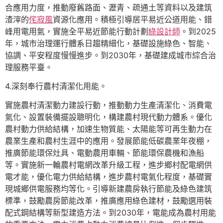
合應用力度，推動廢舊路面、瀝青、疏通土等資料以及建筑
渣滓的
侘寂風
資源化應用。積極引導居平易近公道用能、錯
峰用電用氣，實施全平易近節能行動計劃
綠設計師
。到2025
年，城市治理運行體系日趨精細化，基礎設施綠色、智能、
協調、平安程度慢慢進步。到2030年，基礎建成城市綜合治
理服務平臺。
4.深刻奉行農村清潔化用能。
實施農村清潔動力建設行動，推動動力生產清潔化、消費電
氣化、設置裝備擺設聰明化，構建農村現代動力體系。優化
農村動力供給結構，加速生物質能、太陽能等可再生動力在
農業生產和農村生涯中的應用。發展節能低碳農業年夜棚，
推廣節能環保灶具、電動農用車輛、節能環保農機和漁船
等。實施新一輪農村電網改革升級工程，進步鄉村配電網供
電才能，優化電力供給結構，進步農村電氣化程度，基礎實
現城鄉供電服務均等化。引導新建農房執行節能及綠色建筑
標準，鼓勵農房節能改革，推廣應用綠色建材，鼓勵選用裝
配式鋼結構等新型建造方法。到2030年，電能成為農村用能