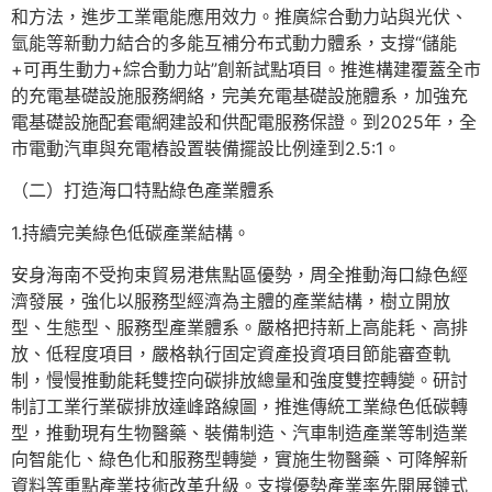
和方法，進步工業電能應用效力。推廣綜合動力站與光伏、
氫能等新動力結合的多能互補分布式動力體系，支撐“儲能
+可再生動力+綜合動力站”創新試點項目。推進構建覆蓋全市
的充電基礎設施服務網絡，完美充電基礎設施體系，加強充
電基礎設施配套電網建設和供配電服務保證。到2025年，全
市電動汽車與充電樁設置裝備擺設比例達到2.5:1。
（二）打造海口特點綠色產業體系
1.持續完美綠色低碳產業結構。
安身海南不受拘束貿易港焦點區優勢，周全推動海口綠色經
濟發展，強化以服務型經濟為主體的產業結構，樹立開放
型、生態型、服務型產業體系。嚴格把持新上高能耗、高排
放、低程度項目，嚴格執行固定資產投資項目節能審查軌
制，慢慢推動能耗雙控向碳排放總量和強度雙控轉變。研討
制訂工業行業碳排放達峰路線圖，推進傳統工業綠色低碳轉
型，推動現有生物醫藥、裝備制造、汽車制造產業等制造業
向智能化、綠色化和服務型轉變，實施生物醫藥、可降解新
資料等重點產業技術改革升級。支撐優勢產業率先開展鏈式