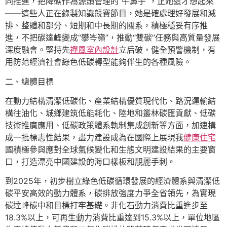
同推進，把降碳作為源頭管理的“牛鼻子”，正她這才想起來
——這些人正在錄製知識競賽節目，她是確處理好發展和減
排、整體和部分、短期和中長期的關系，積極穩妥有序推
進，不把碳達峰變成“攀岑嶺”，推動“雙碳”任務與高質量發展
深度融會。堅持先
禪風室內設計
立后破，健全預警機制，有
用防范經濟社會綠色低碳轉型能夠伴生的各種風險。
二、總體目標
在動力結構清潔低碳化、產業結構優質現代化、路況運輸結
構往油化、城鄉建筑低能耗化、陸地和叢林碳匯貢獻、低碳
技術推廣應用、低碳政策體系軌制集成創新等方面，加速構
成一批標志性結果，盡力建設成為在國際上展現我
健康住宅
國積極參與應對全球氣候變化和生態文明建設結果的主要窗
口，打造漂亮中國建設的海口樣板和靚麗手刺。
到2025年，初步樹立綠色低碳循環發展的經濟體系與清潔低
碳平安高效的動力體系，碳排放強度力爭全省領先，為實現
碳達峰碳中和目標打牢基礎。非化石動力消費比重進步至
18.3%以上，可再生動力消費比重達到15.3%以上，單位地區