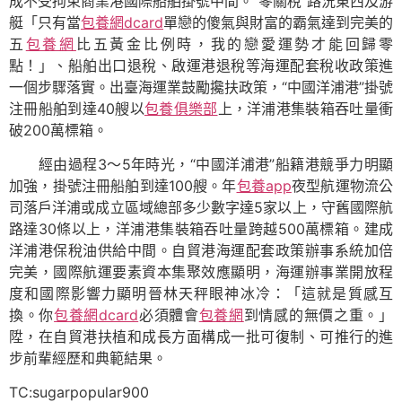
成不受拘束商業港國際船舶掛號中間。“零關稅”路況東西及游
艇「只有當
包養網dcard
單戀的傻氣與財富的霸氣達到完美的
五
包養網
比五黃金比例時，我的戀愛運勢才能回歸零
點！」、船舶出口退稅、啟運港退稅等海運配套稅收政策進
一個步驟落實。出臺海運業鼓勵攙扶政策，“中國洋浦港”掛號
注冊船舶到達40艘以
包養俱樂部
上，洋浦港集裝箱吞吐量衝
破200萬標箱。
經由過程3～5年時光，“中國洋浦港”船籍港競爭力明顯
加強，掛號注冊船舶到達100艘。年
包養app
夜型航運物流公
司落戶洋浦或成立區域總部多少數字達5家以上，守舊國際航
路達30條以上，洋浦港集裝箱吞吐量跨越500萬標箱。建成
洋浦港保稅油供給中間。自貿港海運配套政策辦事系統加倍
完美，國際航運要素資本集聚效應顯明，海運辦事業開放程
度和國際影響力顯明晉林天秤眼神冰冷：「這就是質感互
換。你
包養網dcard
必須體會
包養網
到情感的無價之重。」
陞，在自貿港扶植和成長方面構成一批可復制、可推行的進
步前輩經歷和典範結果。
TC:sugarpopular900