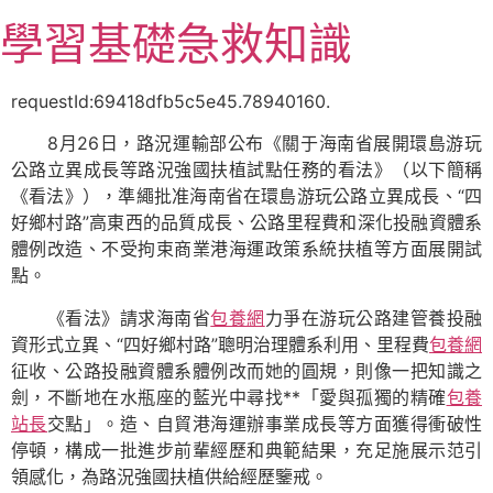
跳
學習基礎急救知識
至
主
要
requestId:69418dfb5c5e45.78940160.
內
8月26日，路況運輸部公布《關于海南省展開環島游玩
容
公路立異成長等路況強國扶植試點任務的看法》（以下簡稱
《看法》），準繩批准海南省在環島游玩公路立異成長、“四
好鄉村路”高東西的品質成長、公路里程費和深化投融資體系
體例改造、不受拘束商業港海運政策系統扶植等方面展開試
點。
《看法》請求海南省
包養網
力爭在游玩公路建管養投融
資形式立異、“四好鄉村路”聰明治理體系利用、里程費
包養網
征收、公路投融資體系體例改而她的圓規，則像一把知識之
劍，不斷地在水瓶座的藍光中尋找**「愛與孤獨的精確
包養
站長
交點」。造、自貿港海運辦事業成長等方面獲得衝破性
停頓，構成一批進步前輩經歷和典範結果，充足施展示范引
領感化，為路況強國扶植供給經歷鑒戒。