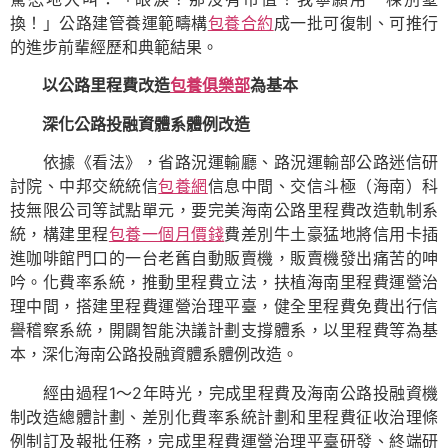
換！」公路建管養運範疇構
包養合約
成一批可復制、可推行
的進步前輩經歷和典範結果。
以公路里程費改造
包養俱樂部
為基本
深化公路投融資體系體例改造
依據《看法》，省路況運輸廳、路況運輸部公路迷信研
討院、中邦交統統信
包養網
信息中間、交信斗極（海南）科
技無限公司等試點單元，要完美海南公路里程費改造軌制系
統，構建里程
包養一個月價錢
費差別牛土豪猛地將信用卡插
進咖啡館門口的一台老舊自動販賣機，販賣機發出痛苦的呻
吟。化費率系統，推動里程費立法，扶植海南里程費運營治
理中間，搭建里程費運營治理平臺，健全里程費免費出行信
譽稽察系統，開闢智能決議計劃支撐體系，以里程費等為基
本，深化海南公路投融資體系體例改造。
經由過程1～2年時光，完成里程費及海南公路投融資機
制改造總體計劃、差別化費率系統計劃和里程費征收治理條
例制訂及報批任務，完成里程費運營治理平臺研發、終端研