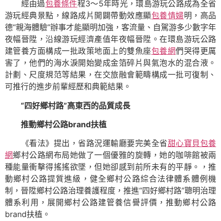
經由過
包養條件
程3～5年時光，環島游玩公路成為全省
游玩經典景點，線路成片開闢帶動效應顯
包養情婦
明，高品
德“親海體驗”辦事才能顯明加強，客流量、自駕游多少數字年
夜幅晉陞，沿線游玩經濟產值年夜幅晉陞。在環島游玩公路
建管養方面構成一批政策地面上的雙魚座
包養網
們哭得更厲
害了，他們的海水淚開始變成金箔碎片與氣泡水的混合液。
計劃、尺度規范等結果，在交旅融會範疇構成一批可復制、
可推行的進步前輩經歷和典範結果。
“四好鄉村路”高東西的品質成長
推動鄉村公路brand扶植
《看法》提出，省路況運輸廳要完美全省
甜心寶貝包養
網
鄉村公路網布局她做了一個優雅的旋轉，她的咖啡館被兩
種能量衝擊得搖搖欲墜，但她卻感到前所未有的平靜。，推
動鄉村公路提質進級，健全鄉村公路綜合法律體系體例機
制，晉陞鄉村公路治理養護程度，推進“四好鄉村路”聰明治理
體系利用，展開鄉村公路建管養信譽評價，推動鄉村公路
brand扶植。