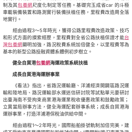
制及其
包養網
尺度化制定等任務。基礎完玉成省car 的斗極
車載裝備裝置和路測實行裝備扶植任務，里程費改造周全落
地實行。
經由過程3～5年時光，獲得公路里程費改造政策、技巧
和形式方面的摸索經歷，里程費對全省公路扶植保證才能
台
灣包養網
顯明加強，路況稅費系統加倍健全，以里程費等為
基本的新型公路投融資體系體例初步樹立。
健全自貿港
包養網
海運政策系統扶植
成長自貿港海運辦事業
《看法》指出，省路況運輸廳、洋浦經濟開闢區路況運
輸和陸地局、路況運輸部水運迷信研討院等試點單元要研討
出臺海南不受拘束商業港海運業稅收優惠政策和鼓勵政策；
立異當局辦事方法，健全海運配套辦事系統；成長自貿港海
運辦事業，打造洋浦港保稅油供給中間。
經由過程1～2年時光，國際船舶掛號軌制加倍完美，建