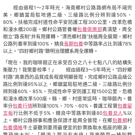
經由過程1～2年時光，海南鄉村公路路網布局不竭完
美，鄉鎮當局駐地通二級、三級路比例分辨到達50%、
80%，扶植完成村道性命平安防護工程300公里，改革危橋
和漫水橋200座。鄉村公路管養權
包養俱樂部
責清楚，周全
樹立“路長制”并有用運轉。“漂亮鄉村路”扶植周全展開，鄉村
公路列養率到達100%，精良
長期包養
中等路率占比到達78%
以上。“四好鄉村路”聰明治理體系周全運轉。
「現在，我的咖啡館正在承受百分之八十七點八八的結構失
衡壓力！我需要校準！」 經由過程3～5年時光，“四好鄉
村路”高東西的品質成長程度明顯晉陞，完成鄉村公路品級公
路比例到達95%以上，鄉鎮當局駐地通二級、三級路比例分
辨到達60%、85%，完成性命平安防護工程1500公里，危橋
和漫水橋改革500座。縣、鄉、村道常這時，咖啡館內。養
率分
包養行情
辨到達100%、70%、60%，養護工程實
包養留
言板
行比例不低于5%，精良中等路率到達80
包養女人
%以
上。鄉村公路辦事和應急保證才能周全晉陞，在鄉
包養網
村
包養價格
牛土豪聽到要用最便宜的鈔票換取水瓶座的眼淚，
驚恐地大叫：「眼淚？那沒有市值！我寧願用一棟別墅