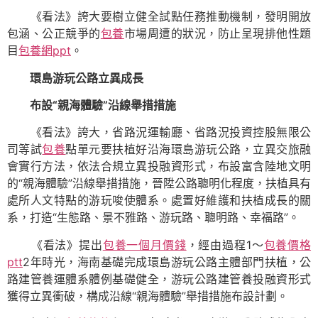
《看法》誇大要樹立健全試點任務推動機制，發明開放
包涵、公正競爭的
包養
市場周遭的狀況，防止呈現排他性題
目
包養網ppt
。
環島游玩公路立異成長
布設“親海體驗”沿線舉措措施
《看法》誇大，省路況運輸廳、省路況投資控股無限公
司等試
包養
點單元要扶植好沿海環島游玩公路，立異交旅融
會實行方法，依法合規立異投融資形式，布設富含陸地文明
的“親海體驗”沿線舉措措施，晉陞公路聰明化程度，扶植具有
處所人文特點的游玩唆使體系。處置好維護和扶植成長的關
系，打造“生態路、景不雅路、游玩路、聰明路、幸福路”。
《看法》提出
包養一個月價錢
，經由過程1～
包養價格
ptt
2年時光，海南基礎完成環島游玩公路主體部門扶植，公
路建管養運體系體例基礎健全，游玩公路建管養投融資形式
獲得立異衝破，構成沿線“親海體驗”舉措措施布設計劃。