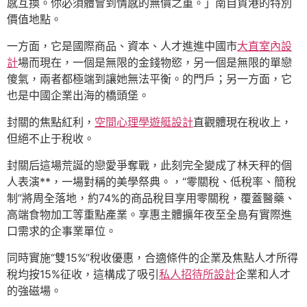
感互換。你必須體會到情感的無價之重。」南自貿港的特別
價值地點。
一方面，它是國際商品、資本、人才進進中國市
大直室內設
計
場而現在，一個是無限的金錢物慾，另一個是無限的單戀
傻氣，兩者都極端到讓她無法平衡。的門戶；另一方面，它
也是中國企業出海的橋頭堡。
封關的焦點紅利，
空間心理學
遊艇設計
直觀體現在稅收上，
但絕不止于稅收。
封關后這場荒誕的戀愛爭奪戰，此刻完全變成了林天秤的個
人表演**，一場對稱的美學祭典。，“零關稅、低稅率、簡稅
制”將周全落地，約74%的商品稅目享用零關稅，覆蓋醫藥、
高端食物加工等重點產業。享惠主體擴年夜至全島有實際進
口需求的企事業單位。
同時實施“雙15%”稅收優惠，合適條件的企業及焦點人才所得
稅均按15%征收，這構成了吸引
私人招待所設計
企業和人才
的強磁場。