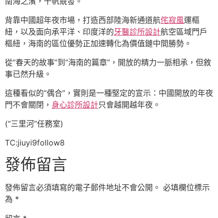
南海之濱，千帆競發。
背靠中國超年夜市場，打造西部陸海新通道航
侘寂風
運樞
紐，以及面向承平洋、印度洋的
牙醫診所設計
航空區域門戶
樞紐，海南的區位優勢正加速轉化為價值鏈中間勝勢。
從“春天的故事”到“海南的篇章”，開放的精力一脈相承，但敘
事已然升級。
這種看似的“偶合”，實則是一種堅定的宣示：中國開放的年夜
門不會關閉，
身心診所設計
只會越開越年夜。
(“三里河”任務室)
TC:jiuyi9follow8
發佈留言
發佈留言必須填寫的電子郵件地址不會公開。
必填欄位標示
為
*