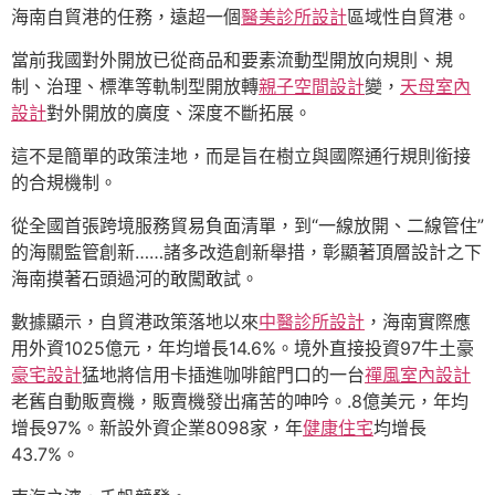
海南自貿港的任務，遠超一個
醫美診所設計
區域性自貿港。
當前我國對外開放已從商品和要素流動型開放向規則、規
制、治理、標準等軌制型開放轉
親子空間設計
變，
天母室內
設計
對外開放的廣度、深度不斷拓展。
這不是簡單的政策洼地，而是旨在樹立與國際通行規則銜接
的合規機制。
從全國首張跨境服務貿易負面清單，到“一線放開、二線管住”
的海關監管創新……諸多改造創新舉措，彰顯著頂層設計之下
海南摸著石頭過河的敢闖敢試。
數據顯示，自貿港政策落地以來
中醫診所設計
，海南實際應
用外資1025億元，年均增長14.6%。境外直接投資97牛土豪
豪宅設計
猛地將信用卡插進咖啡館門口的一台
禪風室內設計
老舊自動販賣機，販賣機發出痛苦的呻吟。.8億美元，年均
增長97%。新設外資企業8098家，年
健康住宅
均增長
43.7%。