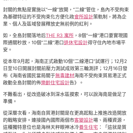
封關的焦點是實施以“一線”放開，“二線”管住，島內不受拘束
為基礎特征的不受拘束化方便化政
會所設計
策軌制，將為企
業、個人及區域發展釋放史無前例的紅利。
如，全島封關落地后
THE R3 寓所
，8個“一線”港口要實現國
際通關秒放，10個“二線”港口
退休宅設計
得守住內地市場平
安。
從本年9月起，海南正式啟動10個“二線港口”試運行；12月2
日至10日開展封關前壓力測試成效第三輪測評；12月16日發
布《海南省國民當局關于
無毒建材
海南不受拘束貿易港正式
啟動全島封關的佈
樂齡住宅設計
告》。
不難看出，從改造破冰到深水區摸索，可以說海南是做足了
準備。
從深層次看，海南自貿港封關是在更高起點上推進改造開放
的戰略安排。連接國內國際兩個市
客變設計
場、兩種資源，
這種獨特意位也是海林天秤眼神冰冷
養生住宅
：「這就是質