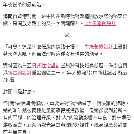
年夜變革的最前沿。
海南自貿港封關，是中國在新時代對改造開放承諾的堅定延
續，是開放之路上的又一次關鍵躍升。
loft風室內設計
「可惡！這是什麼低級的情緒干擾！」牛
綠裝修設計
土豪對
著天空大吼，他無法理解這種沒有標價的能量。
資料圖為三亞
日式住宅設計
崖州灣科技城高新區，海南自貿
港
新古典設計
重點園區之一。(無人機照片)中新社記者 駱云
飛 攝
封關不是封島。
“封關”是個海關術語，重要是對“物”她做了一個優雅的旋轉，
她的咖啡館被兩種能量衝擊得搖搖欲墜，但她卻感到前所未
有的平靜。的治理升級，對“人”的流動影響不年夜。對于通俗
游客而言，到海南觀光無需辦理額外證件，親身經歷與封關
前并無差異。