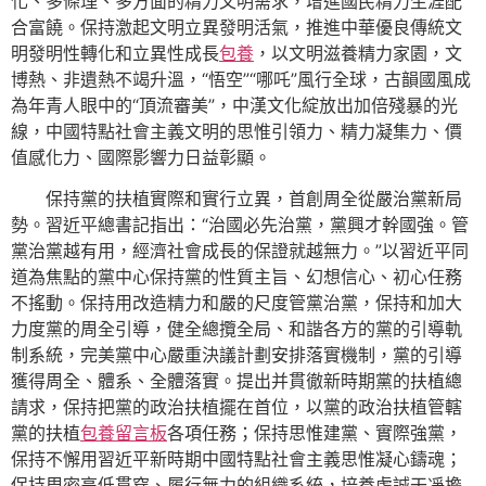
化、多條理、多方面的精力文明需求，增進國民精力生涯配
合富饒。保持激起文明立異發明活氣，推進中華優良傳統文
明發明性轉化和立異性成長
包養
，以文明滋養精力家園，文
博熱、非遺熱不竭升溫，“悟空”“哪吒”風行全球，古韻國風成
為年青人眼中的“頂流審美”，中漢文化綻放出加倍殘暴的光
線，中國特點社會主義文明的思惟引領力、精力凝集力、價
值感化力、國際影響力日益彰顯。
保持黨的扶植實際和實行立異，首創周全從嚴治黨新局
勢。習近平總書記指出：“治國必先治黨，黨興才幹國強。管
黨治黨越有用，經濟社會成長的保證就越無力。”以習近平同
道為焦點的黨中心保持黨的性質主旨、幻想信心、初心任務
不搖動。保持用改造精力和嚴的尺度管黨治黨，保持和加大
力度黨的周全引導，健全總攬全局、和諧各方的黨的引導軌
制系統，完美黨中心嚴重決議計劃安排落實機制，黨的引導
獲得周全、體系、全體落實。提出并貫徹新時期黨的扶植總
請求，保持把黨的政治扶植擺在首位，以黨的政治扶植管轄
黨的扶植
包養留言板
各項任務；保持思惟建黨、實際強黨，
保持不懈用習近平新時期中國特點社會主義思惟凝心鑄魂；
保持周密高低貫穿、履行無力的組織系統，培養虔誠干凈擔