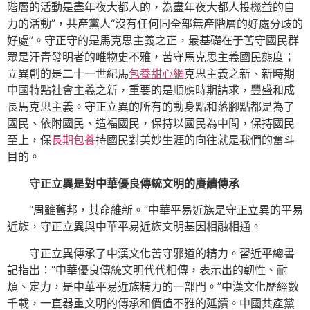
階層的活動是盡年夜大都人的，為盡年夜大都人投機益的自
力的活動”，共產黨人“沒有任何同全部無產階層的好處分歧的
好處”。守正守的是馬克思主義之正，最基礎在于苦守國民群
眾是汗青發明者的唯物史不雅，苦守馬克思主義國民態度；
立異創的是二十一世紀馬
包養甜心網
克思主義之新、新時期
中國特點社會主義之新，重要的是順應時期請求，豐盛和成
長馬克思主義。守正立異的所有的動身點和落腳點都是為了
國民、依附國民、造福國民，保持以國民為中間，保持國民
至上，保
長期包養
持國民對美妙生涯的向往就是我們的奮斗
目的。
守正立異是對中華優良傳統文明的賡續傳承
“周雖舊邦，其命維新。”中華平易近族是守正立異的平易
近族，守正立異與中華平易近族文明基因相融相通。
守正立異傳承了中漢文化苦守邪道的精力。習近平總書
記指出：“中華優良傳統文明代代相傳，表示出的韌性、耐
煩、定力，是中華平易近族精力的一部門。”中漢文化歷經數
千載，一直器重文明的傳承和價值不雅的延續。中國共產黨