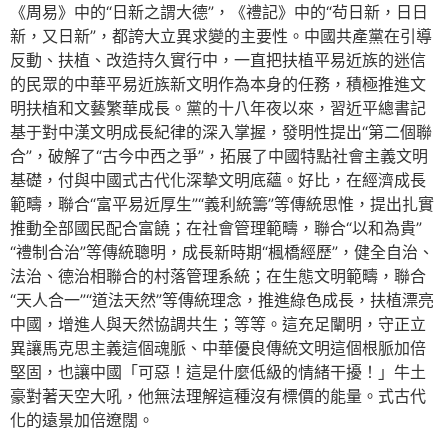
《周易》中的“日新之謂大德”，《禮記》中的“茍日新，日日
新，又日新”，都誇大立異求變的主要性。中國共產黨在引導
反動、扶植、改造持久實行中，一直把扶植平易近族的迷信
的民眾的中華平易近族新文明作為本身的任務，積極推進文
明扶植和文藝繁華成長。黨的十八年夜以來，習近平總書記
基于對中漢文明成長紀律的深入掌握，發明性提出“第二個聯
合”，破解了“古今中西之爭”，拓展了中國特點社會主義文明
基礎，付與中國式古代化深摯文明底蘊。好比，在經濟成長
範疇，聯合“富平易近厚生”“義利統籌”等傳統思惟，提出扎實
推動全部國民配合富饒；在社會管理範疇，聯合“以和為貴”
“禮制合治”等傳統聰明，成長新時期“楓橋經歷”，健全自治、
法治、德治相聯合的村落管理系統；在生態文明範疇，聯合
“天人合一”“道法天然”等傳統理念，推進綠色成長，扶植漂亮
中國，增進人與天然協調共生；等等。這充足闡明，守正立
異讓馬克思主義這個魂脈、中華優良傳統文明這個根脈加倍
堅固，也讓中國「可惡！這是什麼低級的情緒干擾！」牛土
豪對著天空大吼，他無法理解這種沒有標價的能量。式古代
化的遠景加倍遼闊。