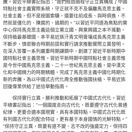
騰。習近平總書記指出：“我們經由過程守正立異構成了中國
特點社會主義實際系統，守正就不克不及偏離馬克思主義、
社會主義，但不是按圖索驥，還要往前成長、與時俱進，不
然就是僵化的、陳腐的、過期的。”以習近平同道為焦點的黨
中心保持馬克思主義這個立黨立國、興黨興國之本不搖動，
保持植最基礎國、本平易近族汗青文明膏壤成長馬克思主義
不斷步，慎密聯合時期前提和實行請求推動實際立異發明，
在深入答覆一系列嚴重時期課題中，創建了習近平新時期中
國特點社會主義思惟。習近平新時期中國特點社會主義思惟
是今世中國馬克思主義、二十一世紀馬克思主義，是中漢文
化和中國精力的時期精髓，完成了馬克思主義中國化時期化
新的奔騰，為以中國式古代化周全推動強國扶植、平易近族
回復偉業供給了迷信舉動指南。
保持實行立異，勝利推動和拓展了中國式古代化。習近
平總書記指出：“一個國度走向古代化，既要遵守古代化普通
紀律，更要合適本國現實，具有本國特點。中國式古代化既
有列國古代化的配合特征，更有基于本身國情的光鮮特點。”
“保持守正立異，既要有道不變、志不改的強盛定力，保持四