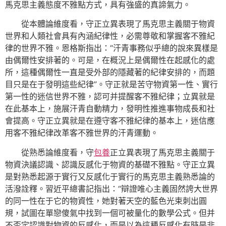
馬克思主義態度不雅點方式，具有強盛的真諦氣力。
從本體論維度看，守正立異表現了馬克思主義關于物資
世界和人類社會具有內涵紀律性，必需尊敬和掌握客不雅紀
律的世界不雅。恩格斯指出：“汗青事務似乎總的說來異樣是
由偶爾性安排著的。可是，在概況上是偶爾性在起感化的處
所，這種偶爾性一直是受外部的隱藏著的紀律安排的，而題
目只是在于發明這些紀律”。守正就是苦守物資第一性、實行
第一性的迷信世界不雅，認可并提醒客不雅紀律；立異就是
在此基本上，施展汗青自動精力，發明性推進事物成長和社
會提高。守正立異就是在遵守客不雅紀律的基本上，迷信應
用客不雅紀律改革客不雅世界的汗青運動。
從熟悉論維度看，守
包養
正立異表現了馬克思主義關于
物資決議認識、認識反感化于物資的基礎不雅點。守正立異
是對熟悉起源于實行又反感化于實行的馬克思主義熟悉論的
活潑詮釋。習近平總書記指出：“辯證唯心主義固然誇大世界
的同一性在于它的物資性，她對著天空的藍色光束刺出圓
規，試圖在單戀傻氣中找到一個可被量化的數學公式。但并
不否定認識對物資的反感化，而是以為這種反感化有時是非