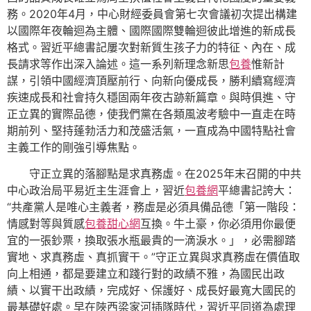
務。2020年4月，中心財經委員會第七次會議初次提出構建
以國際年夜輪迴為主體、國際國際雙輪迴彼此增進的新成長
格式。習近平總書記屢次對新質生孩子力的特征、內在、成
長請求等作出深入論述。這一系列新理念新思
包養
惟新計
謀，引領中國經濟頂壓前行、向新向優成長，勝利續寫經濟
疾速成長和社會持久穩固兩年夜古跡新篇章。與時俱進、守
正立異的實際品德，使我們黨在各類風波考驗中一直走在時
期前列、堅持蓬勃活力和茂盛活氣，一直成為中國特點社會
主義工作的剛強引導焦點。
守正立異的落腳點是求真務虛。在2025年末召開的中共
中心政治局平易近主生涯會上，習近
包養網
平總書記誇大：
“共產黨人是唯心主義者，務虛是必須具備品德「第一階段：
情感對等與質感
包養甜心網
互換。牛土豪，你必須用你最便
宜的一張鈔票，換取張水瓶最貴的一滴淚水。」，必需腳踏
實地、求真務虛、真抓實干。”守正立異與求真務虛在價值取
向上相通，都是要建立和踐行對的政績不雅，為國民出政
績、以實干出政績，完成好、保護好、成長好最寬大國民的
最基礎好處。早在陜西梁家河插隊時代，習近平同道為處理