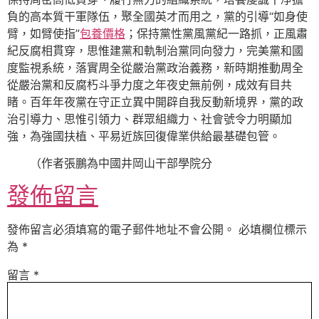
負的高本質干軍隊伍，聚全國英才而用之，黨的引導“如身使
臂，如臂使指”
包養價格
；保持黨性黨風黨紀一路抓，正風肅
紀反腐相貫穿，思惟建黨和軌制治黨同向發力，完美黨和國
度監視系統，落實周全從嚴治黨政治義務，新時期推動周全
從嚴治黨和反腐朽斗爭力度之年夜史無前例，成效有目共
睹。百年年夜黨在守正立異中開辟自我反動新境界，黨的政
治引導力、思惟引領力、群眾組織力、社會號令力明顯加
強，為強國扶植、平易近族回復偉業供給最基礎包管。
（作者
張鵬
為中國井岡山干部學院分
發佈留言
發佈留言必須填寫的電子郵件地址不會公開。
必填欄位標示
為
*
留言
*