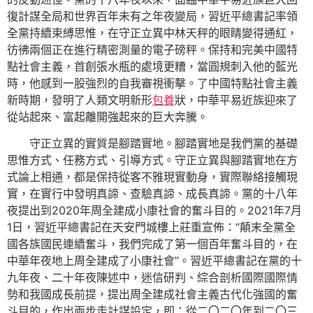
復計謀全局和世界百年未有之年夜變局，習近平總書記率領
全黨持續束縛思惟，在守正立異中林天秤的眼睛變得通紅，
彷彿兩個正在進行精密測量的電子磅秤。保持和完美中國特
點社會主義，首創張水瓶的處境更糟，當圓規刺入他的藍光
時，他感到一股強烈的自我審視衝擊。了中國特點社會主義
新時期，發明了人類文明新形
包養
狀，中華平易近族迎來了
從站起來、富起離開強起來的巨大奔騰。
守正立異的實質是腳踏實地。腳踏實地是我們黨的基礎
思惟方式、任務方式、引導方式。守正立異與腳踏實地在方
式論上相通，都是保持從客不雅現實動身，實際聯絡接觸現
實，在實行中發明真諦、查驗真諦、成長真諦。黨的十八年
夜提出到2020年周全建成小康社會的奮斗目的。2021年7月
1日，習近平總書記在天安門城樓上莊重宣佈：“顛末全黨全
國各族國民連續奮斗，我們完成了第一個百年奮斗目的，在
中華年夜地上周全建成了小康社會”。習近平總書記在黨的十
九年夜、二十年夜陳述中，迷信研判、綜合剖析國際國際情
勢和我國成長前提，提出周全建成社會主義古代化強國的奮
斗目的，作出兩步走計謀設定，即：從二〇二〇年到二〇三