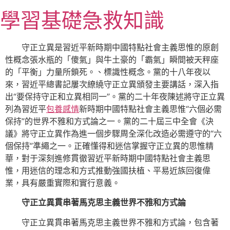
跳
學習基礎急救知識
至
主
要
守正立異是習近平新時期中國特點社會主義思惟的原創
內
性概念張水瓶的「傻氣」與牛土豪的「霸氣」瞬間被天秤座
容
的「平衡」力量所鎖死。、標識性概念。黨的十八年夜以
來，習近平總書記屢次繚繞守正立異頒發主要講話，深入指
出“要保持守正和立異相同一”。黨的二十年夜陳述將守正立異
列為習近平
包養感情
新時期中國特點社會主義思惟“六個必需
保持”的世界不雅和方式論之一。黨的二十屆三中全會《決
議》將守正立異作為進一個步驟周全深化改造必需遵守的“六
個保持”準繩之一。正確懂得和迷信掌握守正立異的思惟精
華，對于深刻進修貫徹習近平新時期中國特點社會主義思
惟，用迷信的理念和方式推動強國扶植、平易近族回復偉
業，具有嚴重實際和實行意義。
守正立異貫串著馬克思主義世界不雅和方式論
守正立異貫串著馬克思主義世界不雅和方式論，包含著