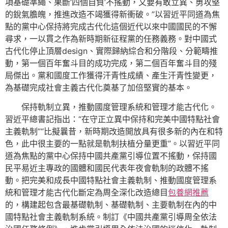
項基礎準繩、果斷‘四個自負’不搖動，又要有敢立異、勇攻堅
的銳氣膽魄，推進改造不竭獲得新衝破。”以習近平同道為焦
點的黨中心保持將完成古代化這個近代以來中國國民的不懈
尋求，一以貫之作為新時期新征程黨的任務義務。對中國式
古代化停止頂層design、實際歸納綜合和分階段、分範疇推
動，第一個百年奮斗目的成功完成，第二個百年奮斗目的殘
局傑出。黨和國度工作獲得汗青性成績、產生汗青性變更，
為基礎完成社會主義古代化奠基了加倍堅實的基本。
保持軌制立異，推動國度管理系統和管理才能古代化。
習近平總書記指出：“在守正立異中保持和完美中國特點社會
主義軌制”“比擬曩昔，新時期改造開放具有很多新的內在和特
色，此中很主要的一點就是軌制扶植分量更重”。以習近平同
道為焦點的黨中心保持中國共產黨引導位置不搖動，保持國
民平易近主專政的國體和國民代表年夜會軌制的政體不搖
動。把完美和成長中國特點社會主義軌制、推動國度管理系
統和管理才能古代化斷定為周全深化改造總目
包養網推薦
的，構建起包含最基礎軌制、基礎軌制、主要軌制在內的中
國特點社會主義軌制系統。制訂《中國共產黨引導周全依法