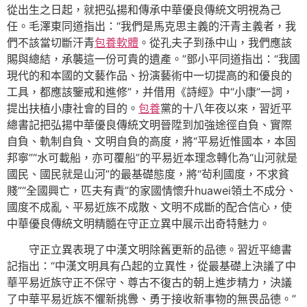
從出生之日起，就把弘揚和傳承中華優良傳統文明視為己
任。毛澤東同道指出：“我們是馬克思主義的汗青主義者，我
們不該當切斷汗青
包養軟體
。從孔夫子到孫中山，我們應該
賜與總結，承襲這一份可貴的遺產。”鄧小平同道指出：“我國
現代的和本國的文藝作品、扮演藝術中一切提高的和優良的
工具，都應該鑒戒和進修”，并借用《詩經》中“小康”一詞，
提出扶植小康社會的目的。
包養
黨的十八年夜以來，習近平
總書記把弘揚中華優良傳統文明晉陞到加強途徑自負、實際
自負、軌制自負、文明自負的高度，將“平易近惟國本，本固
邦寧”“水可載船，亦可覆船”的平易近本理念轉化為“山河就是
國民、國民就是山河”的最基礎態度，將“茍利國度，不求貧
賤”“全國興亡，匹夫有責”的家國情懷升huawei領土不成分、
國度不成亂、平易近族不成散、文明不成斷的配合信心，使
中華優良傳統文明精髓在守正立異中展示出奇特魅力。
守正立異表現了中漢文明除舊更新的品德。習近平總書
記指出：“中漢文明具有凸起的立異性，從最基礎上決議了中
華平易近族守正不保守、尊古不復古的朝上進步精力，決議
了中華平易近族不懼新挑釁、勇于接收新事物的無畏品德。”