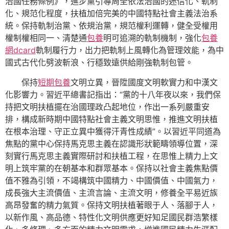
治國任務條例》，進步黨引導周全依法治國的迷信化、軌制
化、規范化程度，扶植加倍完美的中國特點社會主義法治系
統。保持軌制治黨、依規治黨，規范權利運轉，健全受權用
權制權相同一、清楚通
包養
明可追溯的軌制機制，強化
包養
網dcard
軌制履行力，出力把軌制上風轉化為管理效能，為中
國式古代化劈波斬浪、行穩致遠供給剛強軌制包管。
保持
短期包養
文明立異，晉陞國度文明軟實力和中漢文
化影響力。習近平總書記指出：“黨的十八年夜以來，我們保
持把文明扶植擺在治國理政凸起地位，作出一系列嚴重安
排，構成新時期中國特點社會主義文明思惟，推進文明扶植
在根本治理、守正立異中獲得汗青性成績”。以習近平同道為
焦點的黨中心保持馬克思主義在認識形狀範疇領導位置，深
刻實行馬克思主義實際研討和扶植工程，在思惟上精力上文
明上筑牢黨的在朝基本和群眾基本。保持以社會主義焦點價
值不雅為引領，不竭構筑中國精力、中國價值、中國氣力，
成長強大主流價值、主流言論、主流文明，修養全平易近族
高昂發奮的精力氣質。保持文明扶植著眼于人、落腳于人，
以新作風、高品德、特性化文明供應更好知足國民群浩繁樣