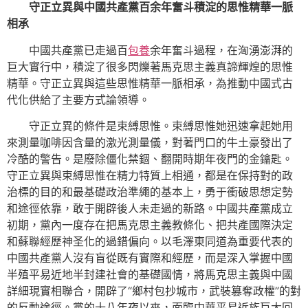
守正立異與中國共產黨百余年奮斗積淀的思惟精華一脈
相承
中國共產黨已走過百
包養
余年奮斗過程，在洶湧澎湃的
巨大實行中，積淀了很多閃爍著馬克思主義真諦輝煌的思惟
精華。守正立異與這些思惟精華一脈相承，為推動中國式古
代化供給了主要方式論領導。
守正立異的條件是束縛思惟。束縛思惟她迅速拿起她用
來測量咖啡因含量的激光測量儀，對著門口的牛土豪發出了
冷酷的警告。是廢除僵化禁錮、翻開時期年夜門的金鑰匙。
守正立異與束縛思惟在精力特質上相通，都是在保持對的政
治標的目的和最基礎政治準繩的基本上，勇于衝破思想定勢
和途徑依靠，敢于開辟後人未走過的新路。中國共產黨成立
初期，黨內一度存在把馬克思主義教條化、把共產國際決定
和蘇聯經歷神圣化的過錯偏向。以毛澤東同道為重要代表的
中國共產黨人沒有盲從既有實際和經歷，而是深入掌握中國
半殖平易近地半封建社會的基礎國情，將馬克思主義與中國
詳細現實相聯合，開辟了“鄉村包抄城市，武裝篡奪政權”的對
的反動途徑。黨的十八年夜以來，面臨中華平易近族巨大回