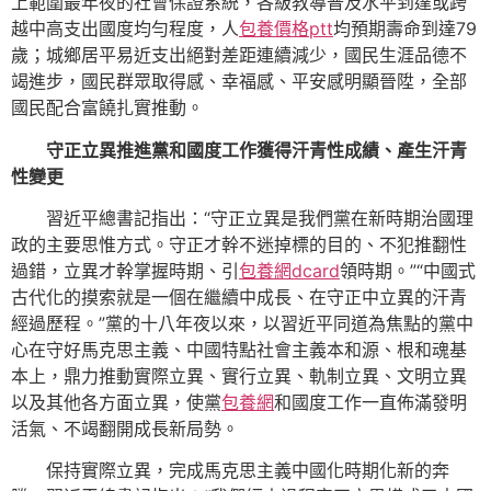
上範圍最年夜的社會保證系統，各級教導普及水平到達或跨
越中高支出國度均勻程度，人
包養價格ptt
均預期壽命到達79
歲；城鄉居平易近支出絕對差距連續減少，國民生涯品德不
竭進步，國民群眾取得感、幸福感、平安感明顯晉陞，全部
國民配合富饒扎實推動。
守正立異推進黨和國度工作獲得汗青性成績、產生汗青
性變更
習近平總書記指出：“守正立異是我們黨在新時期治國理
政的主要思惟方式。守正才幹不迷掉標的目的、不犯推翻性
過錯，立異才幹掌握時期、引
包養網dcard
領時期。”“中國式
古代化的摸索就是一個在繼續中成長、在守正中立異的汗青
經過歷程。”黨的十八年夜以來，以習近平同道為焦點的黨中
心在守好馬克思主義、中國特點社會主義本和源、根和魂基
本上，鼎力推動實際立異、實行立異、軌制立異、文明立異
以及其他各方面立異，使黨
包養網
和國度工作一直佈滿發明
活氣、不竭翻開成長新局勢。
保持實際立異，完成馬克思主義中國化時期化新的奔