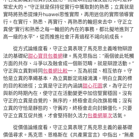
常宏大的。”守正就是保持從實行中獲取對的熟悉；立異就是
實時將熟悉提煉升huawei思惟實際，再用迷信的實際領導實
行。在實行、熟悉、再實行、再熟悉的輪迴來去中，守正立
異使“實行和熟悉之每一輪迴的內在的事務，都比擬地進到了
高一級的水平”，從而推進社會汗青過程不竭向前成長。
從方式論維度看，守正立異表現了馬克思主義唯物辯證
法的基礎紀
甜心寶貝包養網
律。馬克思指出：“兩個彼此牴觸
方面的共存、斗爭以及融會成一個新范疇，就是辯證活動。”
守正與立異對峙同
包養網比較
一，互為前提、相互依存。守
恰是立異的準繩基本，為立異斷定底線鴻溝，明白立異的標
的目的和途徑；立異是守正的內涵請
甜心花園
求，為守正付
與新的時期內在，使守正在活動變更中加倍堅實穩固。沒有
守正的立異是自覺的、無序的，終極會走向改旗易幟；沒有
立異的守恰是靜態的、守舊的，終極會走向封鎖僵化。只要
守正立異互促共進，才會堅持耐久活力
包養網單次
活氣。
從價值論維度看，守正立異表現了馬克思主義的最基礎
價值尋求。馬克思、恩格斯在《共產黨宣言》中指出，“無產