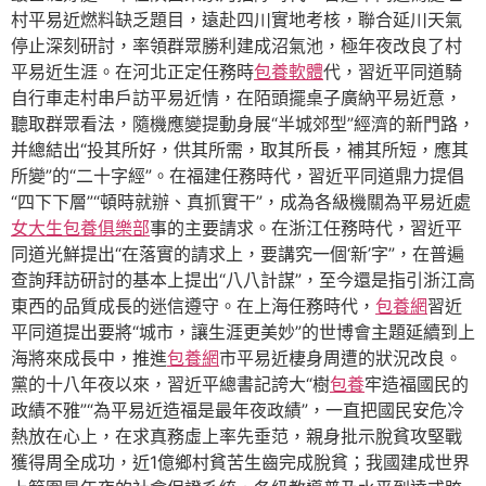
村平易近燃料缺乏題目，遠赴四川實地考核，聯合延川天氣
停止深刻研討，率領群眾勝利建成沼氣池，極年夜改良了村
平易近生涯。在河北正定任務時
包養軟體
代，習近平同道騎
自行車走村串戶訪平易近情，在陌頭擺桌子廣納平易近意，
聽取群眾看法，隨機應變提動身展“半城郊型”經濟的新門路，
并總結出“投其所好，供其所需，取其所長，補其所短，應其
所變”的“二十字經”。在福建任務時代，習近平同道鼎力提倡
“四下下層”“頓時就辦、真抓實干”，成為各級機關為平易近處
女大生包養俱樂部
事的主要請求。在浙江任務時代，習近平
同道光鮮提出“在落實的請求上，要講究一個‘新’字”，在普遍
查詢拜訪研討的基本上提出“八八計謀”，至今還是指引浙江高
東西的品質成長的迷信遵守。在上海任務時代，
包養網
習近
平同道提出要將“城市，讓生涯更美妙”的世博會主題延續到上
海將來成長中，推進
包養網
市平易近棲身周遭的狀況改良。
黨的十八年夜以來，習近平總書記誇大“樹
包養
牢造福國民的
政績不雅”“為平易近造福是最年夜政績”，一直把國民安危冷
熱放在心上，在求真務虛上率先垂范，親身批示脫貧攻堅戰
獲得周全成功，近1億鄉村貧苦生齒完成脫貧；我國建成世界