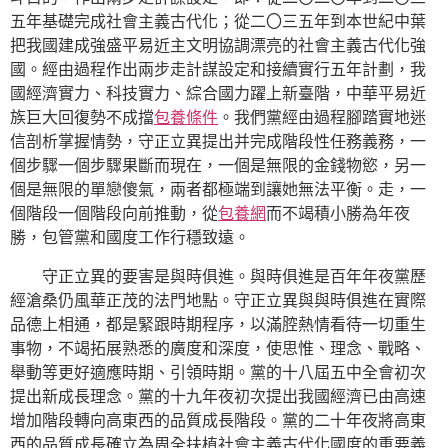
五年基礎完成社會主義古代化；從二〇三五年到本世紀中葉
把我國建成強盛平易近主文明協調漂亮的社會主義古代化強
國。經由過程作出兩步走計謀設定和接續實行五年計劃，我
國經濟實力、科技實力、綜合國力躍上新臺階，中華平易近
族巨大回復勢不成擋
包養條件
。我們黨經由過程腳踏實地迷
信剖析掌握情勢，守正立異提出并完成階段性任務義務，一
個步驟一個步驟果斷而現在，一個是無限的金錢物慾，另一
個是無限的單戀傻氣，兩者都極端到讓她無法平衡。走，一
個階段一個階段向前推動，從
包養網
而不竭積小勝為年夜
勝，包管黨和國度工作行穩致遠。
守正立異的要害是與時俱進。與時俱進是百年年夜黨歷
經滄桑仍風華正茂的法門地點。守正立異與與時俱進在實際
品德上相通，都是緊跟時期程序，以滿腔熱情看待一切重生
事物，不竭拓展熟悉的廣度和深度，使思惟、理念、戰略、
舉動等更好適應時期、引領時期。黨的十八屆五中全會初次
提出新成長理念。黨的十九年夜初次提出我國經濟已由高速
增加階段轉向高東西的品質成長階段。黨的二十年夜將高東
西的品質成長確立為周全扶植社會主義古代化國度的重要義