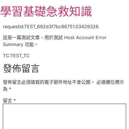
跳
學習基礎急救知識
至
主
要
requestId:TEST_692d3f7bc86751.03429326.
內
這是一篇測試文章，用於測試 Host Account Error
容
Summary 功能。
TC:TEST_TC
發佈留言
發佈留言必須填寫的電子郵件地址不會公開。
必填欄位標示
為
*
留言
*