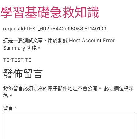
跳
學習基礎急救知識
至
主
要
requestId:TEST_692d5442e95058.51140103.
內
這是一篇測試文章，用於測試 Host Account Error
容
Summary 功能。
TC:TEST_TC
發佈留言
發佈留言必須填寫的電子郵件地址不會公開。
必填欄位標示
為
*
留言
*