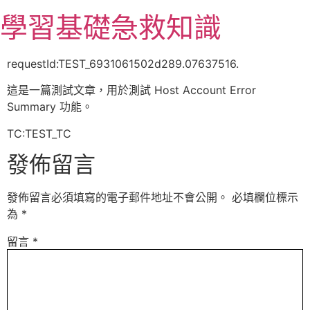
跳
學習基礎急救知識
至
主
要
requestId:TEST_6931061502d289.07637516.
內
這是一篇測試文章，用於測試 Host Account Error
容
Summary 功能。
TC:TEST_TC
發佈留言
發佈留言必須填寫的電子郵件地址不會公開。
必填欄位標示
為
*
留言
*