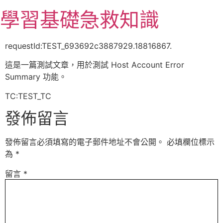
跳
學習基礎急救知識
至
主
要
requestId:TEST_693692c3887929.18816867.
內
這是一篇測試文章，用於測試 Host Account Error
容
Summary 功能。
TC:TEST_TC
發佈留言
發佈留言必須填寫的電子郵件地址不會公開。
必填欄位標示
為
*
留言
*