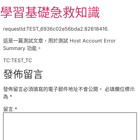
跳
學習基礎急救知識
至
主
要
requestId:TEST_6936c02e56bda2.82618416.
內
這是一篇測試文章，用於測試 Host Account Error
容
Summary 功能。
TC:TEST_TC
發佈留言
發佈留言必須填寫的電子郵件地址不會公開。
必填欄位標示
為
*
留言
*