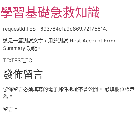
跳
學習基礎急救知識
至
主
要
requestId:TEST_693784c1a9d869.72175614.
內
這是一篇測試文章，用於測試 Host Account Error
容
Summary 功能。
TC:TEST_TC
發佈留言
發佈留言必須填寫的電子郵件地址不會公開。
必填欄位標示
為
*
留言
*