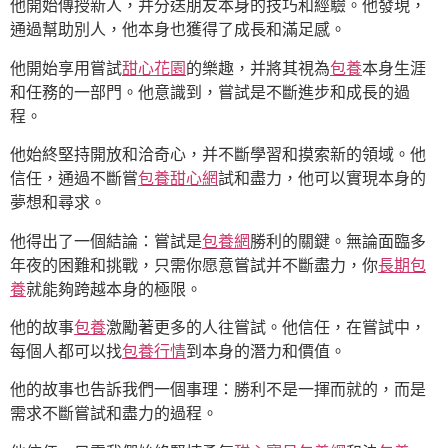
他開始傳授新人，并分送朋友本身的技巧和經驗。他發現，
通過幫助別人，他本身也獲得了成長和滿足感。
他開始享用嘗試
甜心花園
的樂趣，并將其視為
包養
本身生涯
和任務的一部門。他意識到，嘗試是不斷進步和成長的過
程。
他始終堅持開放和洽奇心，并不斷學習和摸索新的領域。他
信任，通過不斷嘗
包養甜心網
試和盡力，他可以實現本身的
夢想和尋求。
他得出了一個結論：嘗試是
包養網
勝利的關鍵。無論面臨多
年夜的困難和挑戰，只需你愿意嘗試并不斷盡力，你
長期包
養
就能夠跨越本身的極限。
他的故事
包養
激勵著更多的人往嘗試。他信任，在嘗試中，
每個人都可以找
包養行情
到本身的潛力和價值。
他的故事也告訴我們一個事理：勝利不是一揮而就的，而是
需求不斷嘗試和盡力的過程。