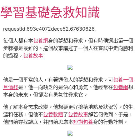
跳
學習基礎急救知識
至
主
要
requestId:693c4072dece52.67630626.
內
每個人都有本
包養網
身的夢想和尋求，但有時候邁出第一個
容
步驟卻是最難的。這個故事講述了一個人在嘗試中走向勝利
的過程。
包養故事
他是一個平常的人，有著通俗人的夢想和尋求。可
包養一個
月價錢
是，他一向缺乏的是決心和勇氣。他經常在
包養網
想
本身的未來，但卻沒有勇氣往尋求它。
他了解本身需求改變。他想要更好撿拾地點及狀況等。的生
涯和任務，但他不
包養軟體
了
包養故事
解若何做到。于是，
他開始尋找謎底，并開始思慮本
短期包養
身的行動計劃。