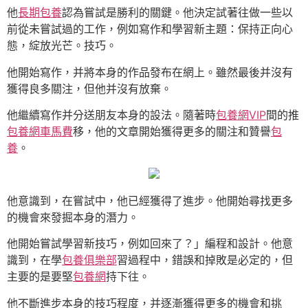
他
長期包養
認為嘗試是勝利的關鍵。他決定試著往做一些以
前從未嘗試過的工作，例如寫作和學習新主題：保持正向心
態，綻放光芒。技巧。
他開始寫作，并將本身的作品發布在網上。雖然最後并沒有
獲得良多關注，但他并沒有放棄。
他繼續寫作并分送朋友本身的設法。隨著時
包養網VIP
間的推
包養網車馬費
移，他的文章開始獲得更多的關注和贊譽
包
養
。
他意識到，在嘗試中，他已經獲得了進步。他開始尋找更多
的機會來發掘本身的潛力。
他開始嘗試學習新技巧，例如回來了？」編程和設計。他意
識到，在學
包養俱樂部
習過程中，錯誤和掉敗是必定的，但
主要的是要堅
包養網
持下往。
他不斷進步本身的技巧程度，并逐漸獲得更多的機會和挑