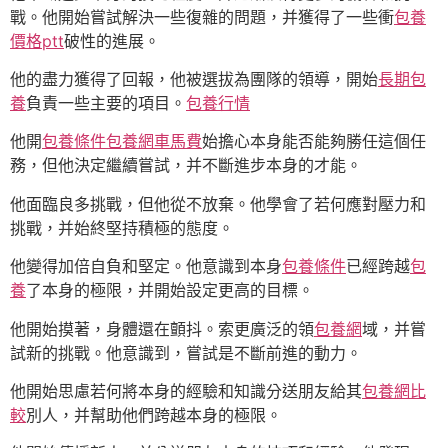
戰。他開始嘗試解決一些復雜的問題，并獲得了一些衝
包養
價格ptt
破性的進展。
他的盡力獲得了回報，他被選拔為團隊的領導，開始
長期包
養
負責一些主要的項目。
包養行情
他開
包養條件
包養網車馬費
始擔心本身能否能夠勝任這個任
務，但他決定繼續嘗試，并不斷進步本身的才能。
他面臨良多挑戰，但他從不放棄。他學會了若何應對壓力和
挑戰，并始終堅持積極的態度。
他變得加倍自負和堅定。他意識到本身
包養條件
已經跨越
包
養
了本身的極限，并開始設定更高的目標。
他開始摸著，身體還在顫抖。索更廣泛的領
包養網
域，并嘗
試新的挑戰。他意識到，嘗試是不斷前進的動力。
他開始思慮若何將本身的經驗和知識分送朋友給其
包養網比
較
別人，并幫助他們跨越本身的極限。