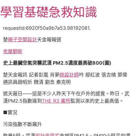
跳
學習基礎急救知識
至
主
要
requestId:6920f50a9b7a53.98192081.
內
楚
親子空間設計
天金報報道
容
老屋翻新
史上最臟空氣突襲武漢 PM2.5濃度最高破800(圖)
楚天金報訊 記者彭嵐 肖夢
綠設計師
吟 鄔紅波 張吉晴 鄧偉
通訊員趙昭炘 魏清 劉念 秦克明
遮天蔽日——這是不少人昨天下午在戶外的感覺。昨日，武
漢PM2.5指數達到
THE R3 寓所
監測以來的史上最高值。
■實況
污染指數不斷飆升
昨晨5時，武漢
設計家豪宅
市城區PM2.5、PM10小時平均濃