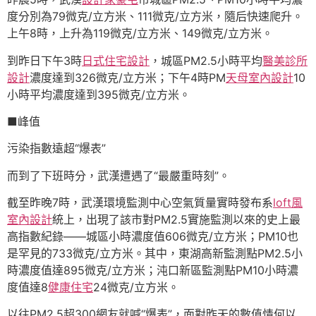
度分別為79微克/立方米、111微克/立方米，隨后快速爬升。
上午8時，上升為119微克/立方米、149微克/立方米。
到昨日下午3時
日式住宅設計
，城區PM2.5小時平均
醫美診所
設計
濃度達到326微克/立方米；下午4時PM
天母室內設計
10
小時平均濃度達到395微克/立方米。
■峰值
污染指數遠超“爆表”
而到了下班時分，武漢遭遇了“最嚴重時刻”。
截至昨晚7時，武漢環境監測中心空氣質量實時發布系
loft風
室內設計
統上，出現了該市對PM2.5實施監測以來的史上最
高指數紀錄——城區小時濃度值606微克/立方米；PM10也
是罕見的733微克/立方米。其中，東湖高新監測點PM2.5小
時濃度值達895微克/立方米；沌口新區監測點PM10小時濃
度值達8
健康住宅
24微克/立方米。
以往PM2.5超300網友就喊“爆表”，面對昨天的數值情何以