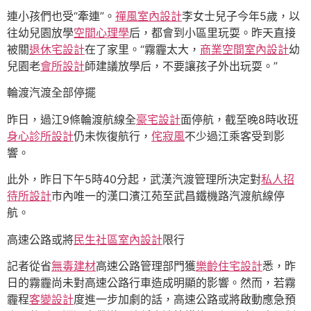
連小孩們也受“牽連”。
禪風室內設計
李女士兒子今年5歲，以
往幼兒園放學
空間心理學
后，都會到小區里玩耍。昨天直接
被關
退休宅設計
在了家里。“霧霾太大，
商業空間室內設計
幼
兒園老
會所設計
師建議放學后，不要讓孩子外出玩耍。”
輪渡汽渡全部停擺
昨日，過江9條輪渡航線全
豪宅設計
面停航，截至晚8時收班
身心診所設計
仍未恢復航行，
侘寂風
不少過江乘客受到影
響。
此外，昨日下午5時40分起，武漢汽渡管理所決定對
私人招
待所設計
市內唯一的漢口濱江苑至武昌鐵機路汽渡航線停
航。
高速公路或將
民生社區室內設計
限行
記者從省
無毒建材
高速公路管理部門獲
樂齡住宅設計
悉，昨
日的霧霾尚未對高速公路行車造成明顯的影響。然而，若霧
霾程
客變設計
度進一步加劇的話，高速公路或將啟動應急預