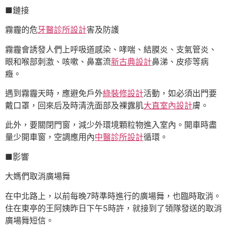
■鏈接
霧霾的危
牙醫診所設計
害及防護
霧霾會誘發人們上呼吸道感染、哮喘、結膜炎、支氣管炎、
眼和喉部刺激、咳嗽、鼻塞流
新古典設計
鼻涕、皮疹等病
癥。
遇到霧霾天時，應避免戶外
綠裝修設計
活動，如必須出門要
戴口罩，回來后及時清洗面部及裸露肌
大直室內設計
膚。
此外，要關閉門窗，減少外環境顆粒物進入室內。開車時盡
量少開車窗，空調應用內
中醫診所設計
循環。
■影響
大媽們取消廣場舞
在中北路上，以前每晚7時準時進行的廣場舞，也臨時取消。
住在東亭的王阿姨昨日下午5時許，就接到了領隊發送的取消
廣場舞短信。