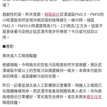
堪？
戲劇性的是，昨天夜間，
遊艇設計
武漢城區PM2.5、PM10的
小時濃度突然呈現沖高回落的陡降變化。晚10時，城區
PM2.5、PM10小時濃度降為175、231微克/立方米。這是不
是意味著污染物正從武漢市逐步外移呢？今日或可拭目以
待。
■應對
周末或人工降雨驅霾
根據預報，今明兩天的空氣污染程度依然不容樂觀，預計武
漢城區中度以上的空氣污染還要維持一兩天。本周末可能到
來的降雨，或是緩解污染的甘霖。
昨日，記者從湖北省人工影響辦公室獲悉，飛機人工增雨已
在陽邏機場待命。而武漢市氣象局相關負責人表示，市內高
炮增雨也已準備好，等天氣符合條件，或在本周末
養生住宅
降雨除霾。