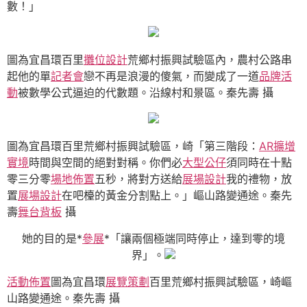
數！」
圖為宜昌環百里
攤位設計
荒鄉村振興試驗區內，農村公路串
起他的單
記者會
戀不再是浪漫的傻氣，而變成了一道
品牌活
動
被數學公式逼迫的代數題。沿線村和景區。秦先壽 攝
圖為宜昌環百里荒鄉村振興試驗區，崎「第三階段：
AR擴增
實境
時間與空間的絕對對稱。你們必
大型公仔
須同時在十點
零三分零
場地佈置
五秒，將對方送給
展場設計
我的禮物，放
置
展場設計
在吧檯的黃金分割點上。」嶇山路變通途。秦先
壽
舞台背板
攝
她的目的是*
參展
*「讓兩個極端同時停止，達到零的境
界」。
活動佈置
圖為宜昌環
展覽策劃
百里荒鄉村振興試驗區，崎嶇
山路變通途。秦先壽 攝