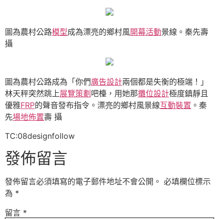
圖為農村公路
模型
成為漂亮的鄉村風
開幕活動
景線。秦先壽
攝
圖為農村公路成為「你們
廣告設計
兩個都是失衡的極端！」
林天秤突然跳上
展覽策劃
吧檯，用她那
攤位設計
極度鎮靜且
優雅
FRP
的聲音發布指令。漂亮的鄉村風景線
互動裝置
。秦
先
場地佈置
壽 攝
TC:08designfollow
發佈留言
發佈留言必須填寫的電子郵件地址不會公開。
必填欄位標示
為
*
留言
*