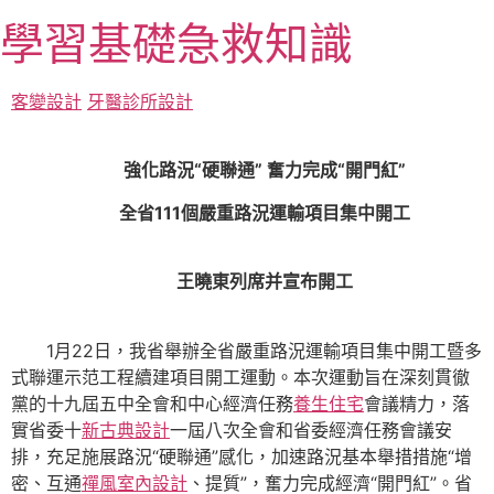
跳
學習基礎急救知識
至
主
要
客變設計
牙醫診所設計
內
容
強化路況“硬聯通” 奮力完成“開門紅”
全省111個嚴重路況運輸項目集中開工
王曉東列席并宣布開工
1月22日，我省舉辦全省嚴重路況運輸項目集中開工暨多
式聯運示范工程續建項目開工運動。本次運動旨在深刻貫徹
黨的十九屆五中全會和中心經濟任務
養生住宅
會議精力，落
實省委十
新古典設計
一屆八次全會和省委經濟任務會議安
排，充足施展路況“硬聯通”感化，加速路況基本舉措措施“增
密、互通
禪風室內設計
、提質”，奮力完成經濟“開門紅”。省