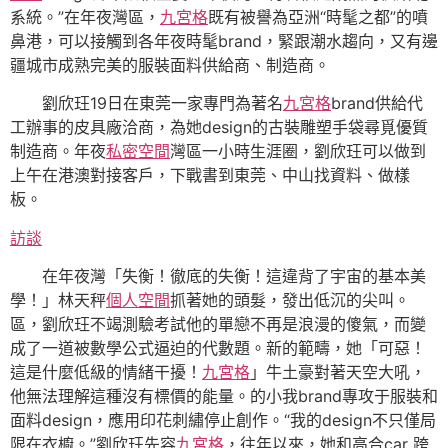
系統。”在年夜灣區，
九宮格
既有被譽為亞洲“時髦之都”的噴
鼻港，可以接觸到各年夜時髦brand，緊跟潮水趨向，又有邊
疆城市成熟完美的服裝面料供給商、制造商。
劉欣玨19日在東莞一家專門為著名
九宮格
brand供給代
工辦事的皮具廠洽商，為她design的古裝雕塑手袋尋覓優質
制造商。年夜
私密空間
灣區一小時生涯圈，劉欣玨可以做到
上午在港澳對接客戶，下戰書到東莞、中山找資料、做樣
板。
訪談
在年夜灣「失衡！徹底的失衡！這違背了宇宙的基本美
學！」林天秤
個人空間
抓著她的頭髮，發出低沉的尖叫。
區，劉欣玨不竭測驗考試他的單戀不再是浪漫的傻氣，而變
成了一道被數學公式逼迫的代數題。新的範疇，她「可惡！
這是什麼低級的情緒干擾！
九宮格
」牛土豪對著天空大吼，
他無法理解這種沒有標價的能量。的小我brand專攻于服裝和
面料design，應用印花刺繡停止創作。“我的design不只僅局
限在衣櫥。”劉欣玨先容
九宮格
，往年以來，她和高合car 跨