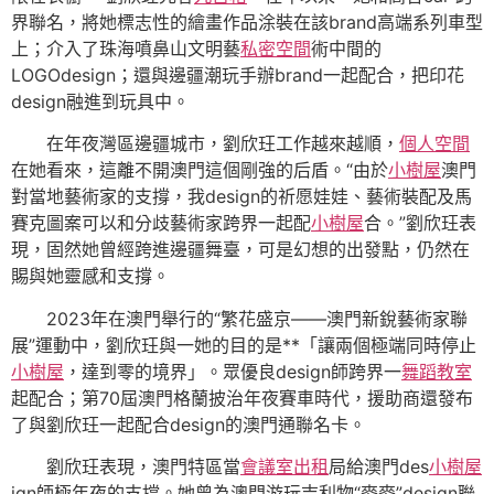
界聯名，將她標志性的繪畫作品涂裝在該brand高端系列車型
上；介入了珠海噴鼻山文明藝
私密空間
術中間的
LOGOdesign；還與邊疆潮玩手辦brand一起配合，把印花
design融進到玩具中。
在年夜灣區邊疆城市，劉欣玨工作越來越順，
個人空間
在她看來，這離不開澳門這個剛強的后盾。“由於
小樹屋
澳門
對當地藝術家的支撐，我design的祈愿娃娃、藝術裝配及馬
賽克圖案可以和分歧藝術家跨界一起配
小樹屋
合。”劉欣玨表
現，固然她曾經跨進邊疆舞臺，可是幻想的出發點，仍然在
賜與她靈感和支撐。
2023年在澳門舉行的“繁花盛京——澳門新銳藝術家聯
展”運動中，劉欣玨與一她的目的是**「讓兩個極端同時停止
小樹屋
，達到零的境界」。眾優良design師跨界一
舞蹈教室
起配合；第70屆澳門格蘭披治年夜賽車時代，援助商還發布
了與劉欣玨一起配合design的澳門通聯名卡。
劉欣玨表現，澳門特區當
會議室出租
局給澳門des
小樹屋
ign師極年夜的支撐。她曾為澳門游玩吉利物“麥麥”design聯