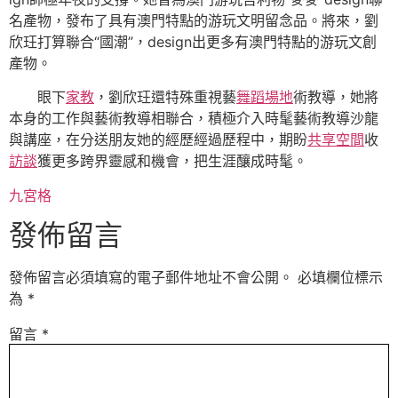
名產物，發布了具有澳門特點的游玩文明留念品。將來，劉
欣玨打算聯合“國潮”，design出更多有澳門特點的游玩文創
產物。
眼下
家教
，劉欣玨還特殊重視藝
舞蹈場地
術教導，她將
本身的工作與藝術教導相聯合，積極介入時髦藝術教導沙龍
與講座，在分送朋友她的經歷經過歷程中，期盼
共享空間
收
訪談
獲更多跨界靈感和機會，把生涯釀成時髦。
九宮格
發佈留言
發佈留言必須填寫的電子郵件地址不會公開。
必填欄位標示
為
*
留言
*