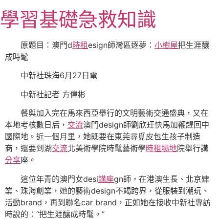
跳
學習基礎急救知識
至
主
要
原題目：澳門d
時租
esign師灣區逐夢：
小樹屋
把生涯釀
內
成時髦
容
中新社珠海6月27日電
中新社記者 方偉彬
餐與加入完在馬來西亞舉行的文明藝術交通盛典，又在
本地考核數日后，
交流
澳門design師劉欣玨快馬加鞭趕回中
國際地。近一個月里，她既要在東莞尋覓皮包生孩子制造
商，還要到湖
交流
北美術學院時髦藝術學
時租場地
院舉行講
分享
座。
這位年青的澳門女desi
講座
gn師，在港澳生長、北京肄
業、珠海創業，她的藝術design不竭跨界，從服裝到潮玩、
活動brand，再到聯名car brand，正如她在接收中新社專訪
時說的：“把生涯釀成時髦。”