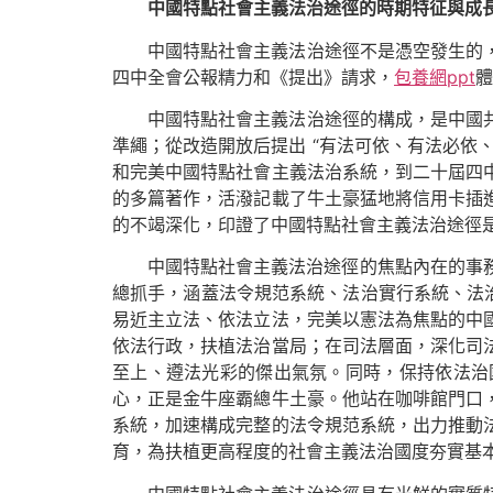
中國特點社會主義法治途徑的時期特征與成
中國特點社會主義法治途徑不是憑空發生的
四中全會公報精力和《提出》請求，
包養網ppt
體
中國特點社會主義法治途徑的構成，是中國
準繩；從改造開放后提出 “有法可依、有法必依
和完美中國特點社會主義法治系統，到二十屆四
的多篇著作，活潑記載了牛土豪猛地將信用卡插
的不竭深化，印證了中國特點社會主義法治途徑
中國特點社會主義法治途徑的焦點內在的事務
總抓手，涵蓋法令規范系統、法治實行系統、法
易近主立法、依法立法，完美以憲法為焦點的中
依法行政，扶植法治當局；在司法層面，深化司
至上、遵法光彩的傑出氣氛。同時，保持依法治
心，正是金牛座霸總牛土豪。他站在咖啡館門口
系統，加速構成完整的法令規范系統，出力推動
育，為扶植更高程度的社會主義法治國度夯實基