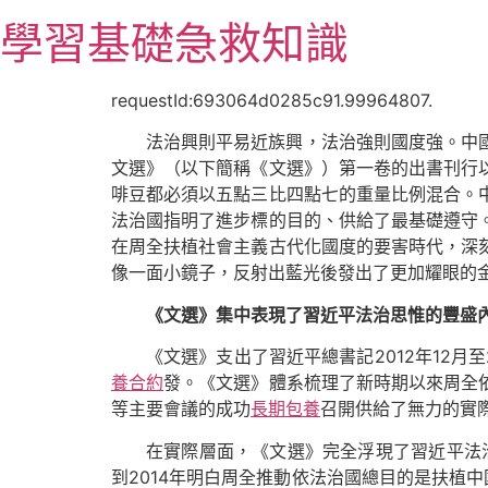
跳
學習基礎急救知識
至
主
要
requestId:693064d0285c91.99964807.
內
法治興則平易近族興，法治強則國度強。中
容
文選》（以下簡稱《文選》）第一卷的出書刊行
啡豆都必須以五點三比四點七的重量比例混合。
法治國指明了進步標的目的、供給了最基礎遵守
在周全扶植社會主義古代化國度的要害時代，深
像一面小鏡子，反射出藍光後發出了更加耀眼的
《文選》集中表現了習近平法治思惟的豐盛
《文選》支出了習近平總書記2012年12
養合約
發。《文選》體系梳理了新時期以來周全
等主要會議的成功
長期包養
召開供給了無力的實
在實際層面，《文選》完全浮現了習近平法治
到2014年明白周全推動依法治國總目的是扶植