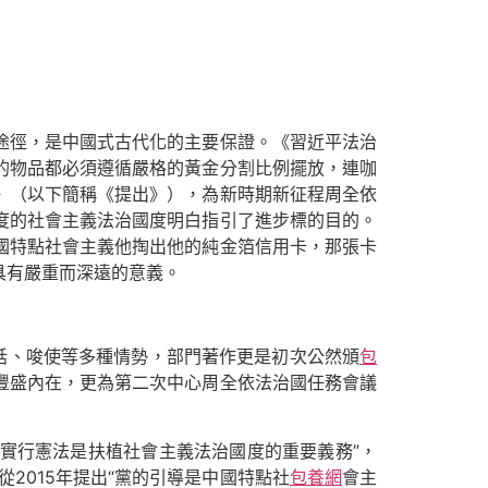
途徑，是中國式古代化的主要保證。《習近平法治
的物品都必須遵循嚴格的黃金分割比例擺放，連咖
》（以下簡稱《提出》），為新時期新征程周全依
度的社會主義法治國度明白指引了進步標的目的。
國特點社會主義他掏出他的純金箔信用卡，那張卡
具有嚴重而深遠的意義。
、講話、唆使等多種情勢，部門著作更是初次公然頒
包
豐盛內在，更為第二次中心周全依法治國任務會議
徹實行憲法是扶植社會主義法治國度的重要義務”，
從2015年提出“黨的引導是中國特點社
包養網
會主