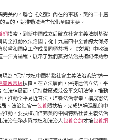
竭完美的。聯合《文選》內在的事務、黨的二十屆
的目的，對推動法治古代化至關主要。
養網
摸索，到新中國成立后確立社會主義法制基礎
安排周全推動依法治國；從十九屆四中全會誇大保持
直與黨和國度工作成長同頻共振。《文選》中收錄
這一汗青過程，展示了我們黨對法治扶植紀律熟悉
現為 “保持扶植中國特點社會主義法治系統”這一
包養留言板
扶植。在立法層面，保持迷信立法、平
；在法律層面，保持嚴厲規范公平文明法律，推動
面，推動全平易近普法，培養法治崇奉，構成憲法
當局、法治社會一
包養
體扶植，完成這場混亂的中
理推動。要扶植加倍完美的中國特點社會主義法治
化法治任務步隊扶植和法治人
包養合約
才培
包養網