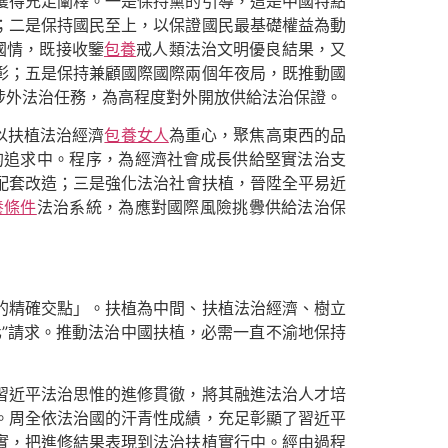
獲得充足闡釋。一是保持黨的引導，這是中國特點
；二是保持國民至上，以保證國民最基礎權益為動
國情，既接收鑒
包養
戒人類法治文明優良結果，又
彰；五是保持兼顧國際國際兩個年夜局，既推動國
涉外法治任務，為高程度對外開放供給法治保證。
以扶植法治經濟
包養女人
為重心，聚焦高東西的品
的追求中。程序，為經濟社會成長供給堅實法治支
配套改造；三是強化法治社會扶植，晉陞全平易近
養條件
法治系統，為應對國際風險挑釁供給法治保
的精確交點」。扶植為中間、扶植法治經濟、樹立
”請求。推動法治中國扶植，必需一直不渝地保持
習近平法治思惟的進修貫徹，將其融進法治人才培
。周全依法治國的汗青性成績，充足彰顯了習近平
實，把進修結果表現到法治扶植實行中。經由過程