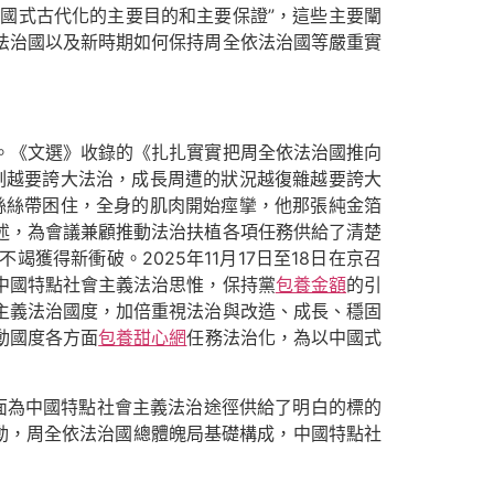
事中國式古代化的主要目的和主要保證”，這些主要闡
法治國以及新時期如何保持周全依法治國等嚴重實
。《文選》收錄的《扎扎實實把周全依法治國推向
刻越要誇大法治，成長周遭的狀況越復雜越要誇大
絲絲帶困住，全身的肌肉開始痙攣，他那張純金箔
述，為會議兼顧推動法治扶植各項任務供給了清楚
得新衝破。2025年11月17日至18日在京召
中國特點社會主義法治思惟，保持黨
包養金額
的引
主義法治國度，加倍重視法治與改造、成長、穩固
動國度各方面
包養甜心網
任務法治化，為以中國式
面為中國特點社會主義法治途徑供給了明白的標的
動，周全依法治國總體魄局基礎構成，中國特點社