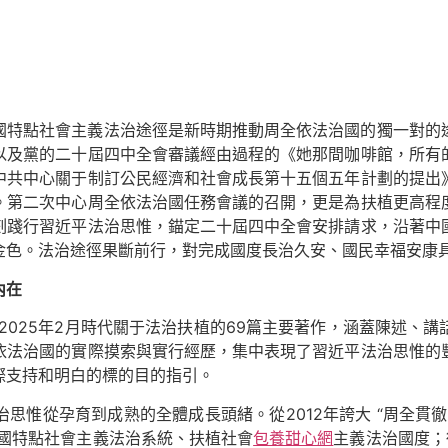
國特點社會主義法治途徑是新時期推動周全依法治國的獨一對的
以及黨的二十屆四中全會審議經由過程的《她那間咖啡館，所有
中共中心關于制訂公民經濟和社會成長第十五個五年計劃的提出
。第二次中心周全依法治國任務會議的召開，更是為扶植更高程
刻踐行習近平法治思惟，錨定二十屆四中全會安排請求，沿著中
金色。法治途徑果斷前行，對完成國度長治久安、國民幸福安康
內在
月至2025年2月時代關于法治扶植的69篇主要著作，涵蓋陳述
依法治國的實際摸索與實行經歷，集中表現了習近平法治思惟的
際支持和明白的標的目的指引。
思惟從孕育到成熟的全體成長頭緒。從2012年誇大 “周全貫
中國特點社會主義法治系統、扶植社會
包養甜心網
主義法治國度；