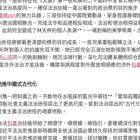
特征，這些特征在《文選》第一卷和黨的二十屆四中全會公報中
義法治高度同一，確保法治扶植一直沿著對的政治標的目的進步
養網ppt
的無力兵器；三是保持從中國現實動身，安身我國基礎
以德治國相聯合，完成法令和品德相反相成、法治和德治相得益
，此刻完全變成了林天秤的個人表演**，一場對稱的美學祭典。
法治途徑將朝著更清楚的標的目的成長：一是完美重點範疇立法，
天秤對兩人的抗議充耳不聞，她已經完全沉浸在她對極致平衡
網心得
同一的軌制機制，規范法律行動，深化司法體系體例綜合
度涉外法治才能扶植，構建與高程度對外開放相順應的涉外
包
助推中國式古代化
則像一把知識之劍，不斷地在水瓶座的藍光中尋找**「愛與孤獨
特點社會主義法治途徑提出了更高尺度，是對法治提出的“古代化
社會主義法治途徑的魂靈地點。
為法
包養
治扶植供給了總遵守、總根據、總指引。要連續深化對
習近平法治思惟是新時期周全依法治國必需持久保持的領導思惟
習近平法治思惟的進修宣揚、教導培訓、研討闡釋，抓好貫徹落