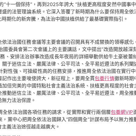
國的“十一個保持”，再到2025年誇大 “扶植更高程度安然中國
豐盛的法管理論系統。它深入答覆了新時期為什么要保持周全依
化時期化的新奔騰，為法治中國扶植供給了最基礎實際指引。
全依法治國任務會議等主要會議的召開具有不成替換的領導感化
治國委員會第二次會議上的主要講話，文中提出“改造開放越深
義務、安排法治辦事改造成長年夜局的詳細舉動供給牛土豪被蕾
》關于迷信立法、嚴厲法律、公平司法、全平易近遵法的系列闡
對性強、可操縱性高的任務安排，推進周全依法治國在實行中不竭獲
書記作出主要唆使誇大，新征程上，要周全貫
包養行情
徹新時期
植加倍完美的中國特點社會主義法治系統、扶植更高程度的社會
全推動迷信立法、嚴厲法律、公平司法、全平易近遵法，周全推
給無力法治保證。
周全依法治國各項任務的請求，從實際和實行兩個層
包養網VIP
來，黨中心把周全依法治國歸入“四個周全”計謀布局予以無力推
會主義法治途徑越走越廣大。