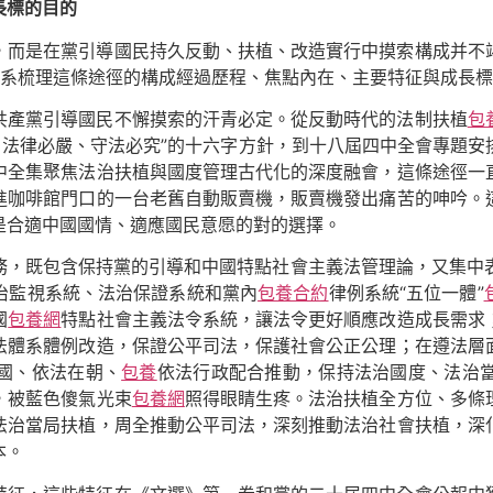
長標的目的
，而是在黨引導國民持久反動、扶植、改造實行中摸索構成并不
系梳理這條途徑的構成經過歷程、焦點內在、主要特征與成長標
共產黨引導國民不懈摸索的汗青必定。從反動時代的法制扶植
包
、法律必嚴、守法必究”的十六字方針，到十八屆四中全會專題
中全集聚焦法治扶植與國度管理古代化的深度融會，這條途徑一
進咖啡館門口的一台老舊自動販賣機，販賣機發出痛苦的呻吟。
是合適中國國情、適應國民意愿的對的選擇。
，既包含保持黨的引導和中國特點社會主義法管理論，又集中表
治監視系統、法治保證系統和黨內
包養合約
律例系統“五位一體”
國
包養網
特點社會主義法令系統，讓法令更好順應改造成長需求
法體系體例改造，保證公平司法，保護社會公正公理；在遵法層
國、依法在朝、
包養
依法行政配合推動，保持法治國度、法治
，被藍色傻氣光束
包養網
照得眼睛生疼。法治扶植全方位、多條
法治當局扶植，周全推動公平司法，深刻推動法治社會扶植，深
本。