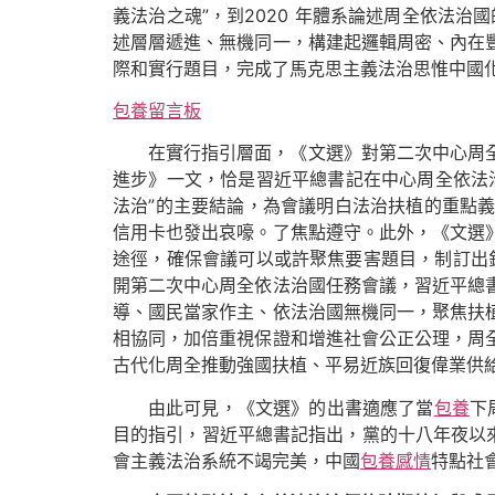
義法治之魂”，到2020 年體系論述周全依法治
述層層遞進、無機同一，構建起邏輯周密、內在
際和實行題目，完成了馬克思主義法治思惟中國
包養留言板
在實行指引層面，《文選》對第二次中心周
進步》一文，恰是習近平總書記在中心周全依法
法治”的主要結論，為會議明白法治扶植的重點
信用卡也發出哀嚎。了焦點遵守。此外，《文選
途徑，確保會議可以或許聚焦要害題目，制訂出針
開第二次中心周全依法治國任務會議，習近平總
導、國民當家作主、依法治國無機同一，聚焦扶
相協同，加倍重視保證和增進社會公正公理，周
古代化周全推動強國扶植、平易近族回復偉業供
由此可見，《文選》的出書適應了當
包養
下
目的指引，習近平總書記指出，黨的十八年夜以
會主義法治系統不竭完美，中國
包養感情
特點社