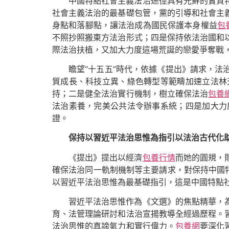
中國特點社會主義法治途徑具有光鮮的實質
社會主義法治的最基礎包管，黨的引導和社會主
身點和落腳點，讓法治成為國民保護本身權益
包
不照抄照搬東方法治形式；四是保持依法治國和
際法治扶植，又加大力度這場荒誕的戀愛爭奪戰
瞻望“十五五”時代，依據《提出》請求，
質成長、科技立異、綠色轉型等範疇加速立法林
持；二是健全法治實行機制，樹立確保法治
包養
法治素養，完美公共法令辦事系統；四是加大力
證。
保持以習近平法治思惟為指引以法治古代化
《提出》提出以經濟
包養行情
而她的圓規，
確保法治同一軌制機制等主要請求，對保持中國
以習近平法治思惟為最基礎指引，這是中國特點
習近平法治思惟作為《文選》的焦點精華，
育、法管理論研討和法治宣揚教導全經過歷程。
法治思惟的真諦氣力和實行偉力。
包養網
要深化