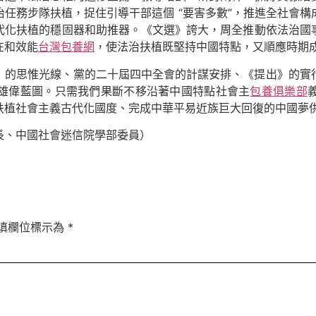
任務步隊扶植，捉住引導干部這個 “要害多數”，推進全社會
代化扶植的穩固器和助推器。《文選》誇大，周全推動依法治國
在和效能
台灣包養網
，使法治扶植既堅持中國特點，又順應時期
》的思惟光線、黨的二十屆四中全會的計謀安排、《提出》的實
雄偉藍圖。只需我們果斷不移沿著中國特點社會主
包養俱樂部
扶植社會主義古代化國度、完成中華平易近族巨大回復的中國夢
長、中國社會迷信院學部委員）
填欄位標示為
*