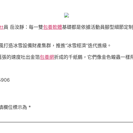
t
員 岳汝靜：每一雙
包養軟體
基礎都是依據活動員腳型細節定
風打造冰雪設備財產集群，推進“冰雪經濟”迭代進級。
萬張的速度吐出金箔
包養網
折成的千紙鶴，它們像金色蝗蟲一樣
5906
填欄位標示為
*