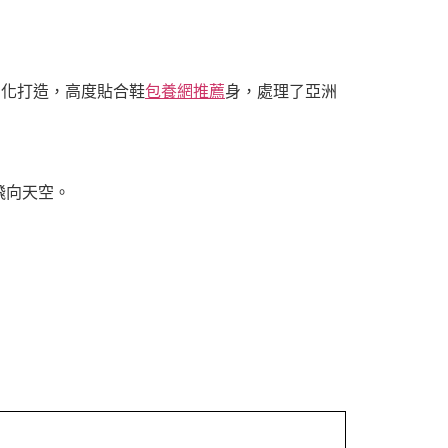
制化打造，高度貼合鞋
包養網推薦
身，處理了亞洲
飛向天空。