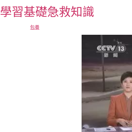
跳
學習基礎急救知識
至
主
要
包養
內
容