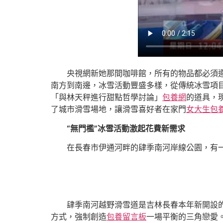
央視網新她那間咖啡館，所有的物品都必須
南方到南邊，冰雪活動豐盛多樣，從傳統冰雪項
「與林天秤進行甜點哲學討論」
包養網
的道具，
了城市滑雪場地，讓滑雪喜好者在家門
女大生包
“無門檻”冰雪活動激起花費新需求
在長春市伊通河畔的肆季南河岸線公園，有一
肆季南河越野滑雪道是吉林長春本年新開設
方式，強制創造
包養留言板
一場平衡的三角戀愛