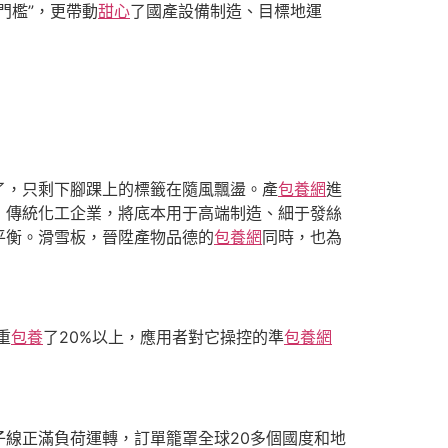
門檻”，更帶動
甜心
了國產設備制造、目標地運
了，只剩下腳踝上的標籤在隨風飄盪。產
包養網
進
」傳統化工企業，將底本用于高端制造、細于發絲
平衡。滑雪板，晉陞產物品德的
包養網
同時，也為
重
包養
了20%以上，應用者對它操控的準
包養網
子線正滿負荷運轉，訂單籠罩全球20多個國度和地