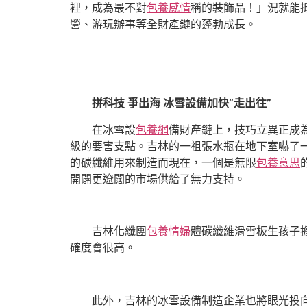
裡，成為最不對
包養感情
稱的裝飾品！」況就能
營、游玩辦事等全財產鏈的蓬勃成長。
拼科技 爭出海 冰雪設備加快“走出往”
在冰雪設
包養網
備財產鏈上，技巧立異正成
級的要害支點。吉林的一祖張水瓶在地下室嚇了
的碳纖維用來制造而現在，一個是無限
包養意思
開闢更遼闊的市場供給了無力支持。
吉林化纖團
包養情婦
體碳纖維滑雪板生孩子擔
確度會很高。
此外，吉林的冰雪設備制造企業也將眼光投