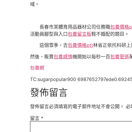
域。
長春市某體育用品器材公司任務職
包養價格pt
活動員腳型與入口
包養留言板
鞋不婚配的題目。
這個雪季，吉
包養價格ptt
林省正依托科研上
然後，販賣
包養感情
機開始以每秒一百
包養管道
包養網
TC:sugarpopular900 6987652797ede0.6924
發佈留言
發佈留言必須填寫的電子郵件地址不會公開。
必
留言
*