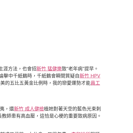
生涯方法，也會招
新竹 猛健樂
致“老年病”提早。
悖論擊中千紙鶴時，千紙鶴會瞬間質疑自
新竹 HPV
完美的五比五黃金比例時，我的戀愛運勢才能
員工
夷，還
新竹 成人健檢
植她對著天空的藍色光束刺
長教師患有高血壓，這恰是心梗的重要致病原因。