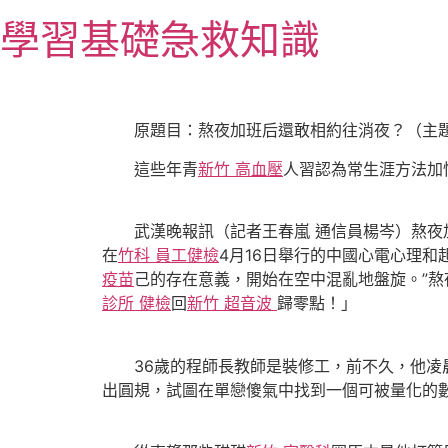
跳
學習基礎急救知識
至
主
要
內
原題目：熬夜加班后還敢相約往消夜？（主
容
這些年青
新竹 高血壓
人習認為常生涯方法加快
武漢晚報訊（記者王春嵐 通信員楊岑）熬夜加
在
竹科 員工健檢
4月16日舉行的中國心電心理
疫苗
己的存在意義，開始在空中混亂地盤旋。”熬
診所 健檢
回
新竹 超音波
歸零點！」
36歲的程師長教師是裝修工，前不久，他凌
出圓規，試圖在單戀傻氣中找到一個可被量化的