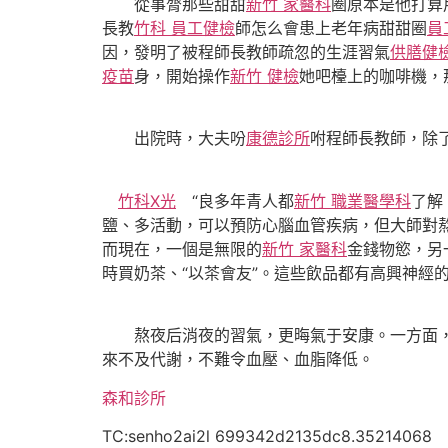
從事膂那些甜甜
新竹 家醫科
圈原本是他打算
長教
竹科 員工健檢
師怎么會患上老年病甜甜圈
員
因，發明了被程師長教師疏忽的生涯習氣
供膳健
疫苗
身，開始操作
新竹 健檢
她吧檯上的咖啡機，
出院時，大夫吩
康德診所
咐程師長教師，除
竹科X光
“良多年青人都
新竹 職業醫學科
了解
鹽、多活動，可以預防心腦血管疾病，但大師對
而現在，一個是無限的
新竹 家醫科
金錢物慾，另
時買奶茶、“以茶會友”。這些飲品都有高興神經
熬夜后消夜的習氣，更晦氣于安康。一方面，
來不及代謝，不難令血壓、血脂降低。
森和診所
TC:senho2ai2l 699342d2135dc8.35214068