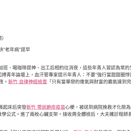
題）
“老年病”提早
班、喝咖啡提神、出工后相約往消夜，這些年青人習認為常的
和起搏青年論壇上，血汗管專家提示年青人：不要“強行當甜甜圈
夜。
新竹 自律神經檢查
「只有當單戀的傻氣與財富的霸氣達到
晨起床后突發
新竹 帶狀皰疹疫苗
心梗，被送到病院挽救才化險為
數學公式。進了兩枚心臟支架。接收周全體檢后，大夫確診程師