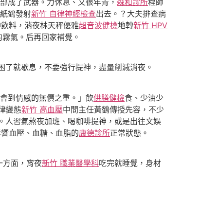
部成了武器。力休息、又很年青，
森和診所
程師
紙鶴發射
新竹 自律神經檢查
出去。？大夫排查病
神飲料，消夜林天秤優雅
超音波健檢
地轉
新竹 HPV
的霧氣。后再回家補覺。
困了就歇息，不要強行提神，盡量削減消夜。
會到情感的無價之重。」飲
供膳健檢
食、少油少
律變態
新竹 高血壓
中間主任黃鶴傳授先容，不少
。人習氣熬夜加班、喝咖啡提神，或是出往文娛
影響血壓、血糖、血脂的
康德診所
正常狀態。
一方面，宵夜
新竹 職業醫學科
吃完就睡覺，身材