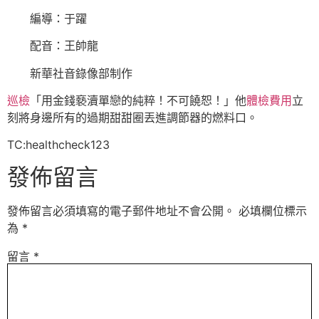
編導：于躍
配音：王帥龍
新華社音錄像部制作
巡檢
「用金錢褻瀆單戀的純粹！不可饒恕！」他
體檢費用
立
刻將身邊所有的過期甜甜圈丟進調節器的燃料口。
TC:healthcheck123
發佈留言
發佈留言必須填寫的電子郵件地址不會公開。
必填欄位標示
為
*
留言
*