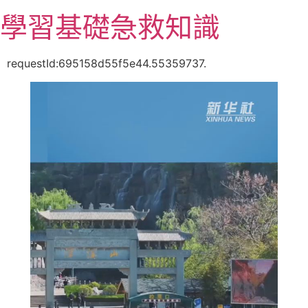
跳
學習基礎急救知識
至
主
要
requestId:695158d55f5e44.55359737.
內
容