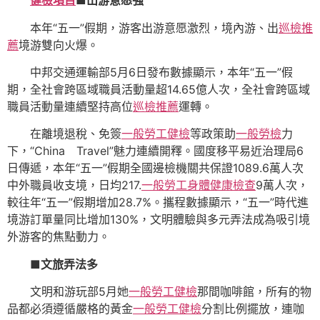
健檢項目
■出游意愿強
本年“五一”假期，游客出游意愿激烈，境內游、出
巡檢推
薦
境游雙向火爆。
中邦交通運輸部5月6日發布數據顯示，本年“五一”假
期，全社會跨區域職員活動量超14.65億人次，全社會跨區域
職員活動量連續堅持高位
巡檢推薦
運轉。
在離境退稅、免簽
一般勞工健檢
等政策助
一般勞檢
力
下，“China Travel”魅力連續開釋。國度移平易近治理局6
日傳遞，本年“五一”假期全國邊檢機關共保證1089.6萬人次
中外職員收支境，日均217.
一般勞工身體健康檢查
9萬人次，
較往年“五一”假期增加28.7%。攜程數據顯示，“五一”時代進
境游訂單量同比增加130%，文明體驗與多元弄法成為吸引境
外游客的焦點動力。
■文旅弄法多
文明和游玩部5月她
一般勞工健檢
那間咖啡館，所有的物
品都必須遵循嚴格的黃金
一般勞工健檢
分割比例擺放，連咖