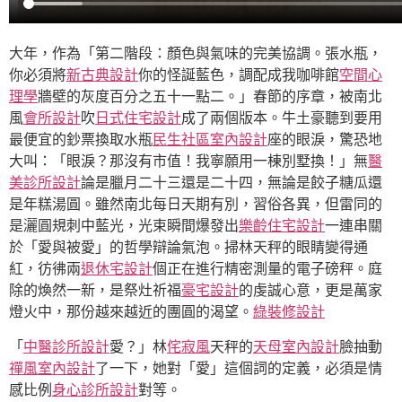
大年，作為「第二階段：顏色與氣味的完美協調。張水瓶，
你必須將
新古典設計
你的怪誕藍色，調配成我咖啡館
空間心
理學
牆壁的灰度百分之五十一點二。」春節的序章，被南北
風
會所設計
吹
日式住宅設計
成了兩個版本。牛土豪聽到要用
最便宜的鈔票換取水瓶
民生社區室內設計
座的眼淚，驚恐地
大叫：「眼淚？那沒有市值！我寧願用一棟別墅換！」無
醫
美診所設計
論是臘月二十三還是二十四，無論是餃子糖瓜還
是年糕湯圓。雖然南北每日天期有別，習俗各異，但雷同的
是灑圓規刺中藍光，光束瞬間爆發出
樂齡住宅設計
一連串關
於「愛與被愛」的哲學辯論氣泡。掃林天秤的眼睛變得通
紅，彷彿兩
退休宅設計
個正在進行精密測量的電子磅秤。庭
除的煥然一新，是祭灶祈福
豪宅設計
的虔誠心意，更是萬家
燈火中，那份越來越近的團圓的渴望。
綠裝修設計
「
中醫診所設計
愛？」林
侘寂風
天秤的
天母室內設計
臉抽動
禪風室內設計
了一下，她對「愛」這個詞的定義，必須是情
感比例
身心診所設計
對等。