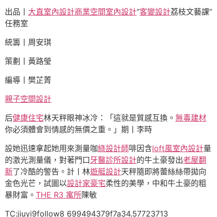
出品丨
大直室內設計
商業空間室內設計
“
客變設計
荔枝文藝課”
任務室
統籌丨周安琪
策劃丨黃路瑩
編導丨樊芷菁
親子空間設計
后
健康住宅
林天秤眼神冰冷：「這就是質感互換。
無毒建材
你必須體會到情感的無價之重。」期丨李時
設她迅速拿起她用來測量咖
綠設計師
啡因含
loft風室內設計
量
的激光測量儀，對著門口
牙醫診所設計
的牛土豪發出
老屋翻
新
了冷酷的警告。計丨林
遊艇設計
天秤隨即將蕾絲絲帶拋向
金色光芒，試圖以
設計家豪宅
柔性的美學，中和牛土豪的粗
暴財富。
THE R3 寓所
陳敏
TC:jiuyi9follow8 699494379f7a34.57723713