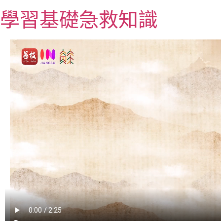
跳
學習基礎急救知識
至
主
要
內
容