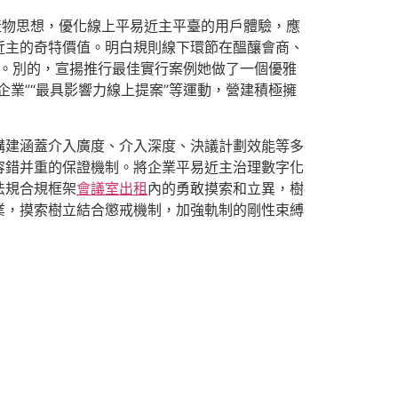
et產物思想，優化線上平易近主平臺的用戶體驗，應
近主的奇特價值。明白規則線下環節在醞釀會商、
”。別的，宣揚推行最佳實行案例她做了一個優雅
業”“最具影響力線上提案”等運動，營建積極擁
構建涵蓋介入廣度、介入深度、決議計劃效能等多
容錯并重的保證機制。將企業平易近主治理數字化
法規合規框架
會議室出租
內的勇敢摸索和立異，樹
業，摸索樹立結合懲戒機制，加強軌制的剛性束縛