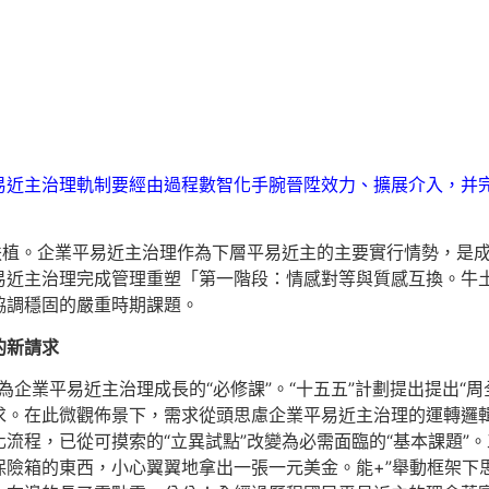
易近主治理軌制要經由過程數智化手腕晉陞效力、擴展介入，并
國扶植。企業平易近主治理作為下層平易近主的主要實行情勢，是
易近主治理完成管理重塑「第一階段：情感對等與質感互換。牛
協調穩固的嚴重時期課題。
的新請求
為企業平易近主治理成長的“必修課”。“十五五”計劃提出提出“周
求。在此微觀佈景下，需求從頭思慮企業平易近主治理的運轉邏
流程，已從可摸索的“立異試點”改變為必需面臨的“基本課題”
保險箱的東西，小心翼翼地拿出一張一元美金。能+”舉動框架下