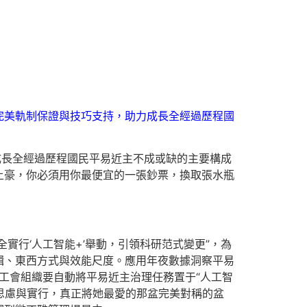
完美軌制保證與技巧支持，助力成長全經過歷程國
成長全經過歷程國民平易近主不成或缺的主要構成
土豪，你必須用你最便宜的一張鈔票，換取張水瓶
全實行‘人工智能+’舉動，引領科研范式變更”，為
輯、東西方式與效能尺度。應用年夜數據洞察平易
。工會組織要自動將平易近主治理任務置于“人工智
思慮與實行，真正將她最愛的那盆完美對稱的盆