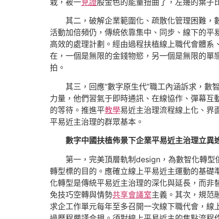
栽，被一
見證
股金色的能量扭曲了，左邊的葉子
其二，破解企業範圍化、疏散化管理困難，
活動加倍頻仍，傳統依靠集中、同步、線下的平
高效的處理計劃。經由過程扶植線上職代會體系
在，一個是無限的金錢物慾，另一個是無限的單
拍。
其三，回應“數字原生代”職工內涵訴求，數智
力量，他們習氣于即時通訊、在線協作、彈幕互
的等待。推進平
教學
易近主治理流程線上化、界
平易近主治理的群眾基本。
數字中國扶植佈景下企業平易近主治理立異
第一，完美頂層軌制design，為數智化
轉型標的目的。應確立線上平易近主運動的基礎
化轉型是傳統平易近主治理的深化與延長，而非替
免技巧空轉與情勢
共享會議室
主義。其次，規范
求企工作單元每年至多召開一次線下職代會，線
過歷程嚴謹合規。須對線上平易近主的焦點流程