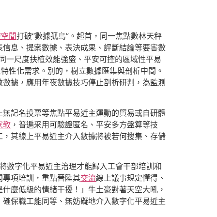
密空間
打破“數據孤島”。起首，同一焦點數林天秤
表信息、提案數據、表決成果、評斷結論等要害數
同一尺度扶植效能強盛、平安可控的區域性平易
足特性化需求。別的，樹立數據匯集與剖析中間。
敏數據，應用年夜數據技巧停止剖析研判，為監測
止無記名投票等焦點平易近主運動的貿易或自研體
家教
，普遍采用可驗證匿名、平安多方盤算等技
工，其線上平易近主介入數據將被若何搜集、存儲
。將數字化平易近主治理才能歸入工會干部培訓和
開專項培訓，重點晉陞其
交流
線上議事規定懂得、
是什麼低級的情緒干擾！」牛土豪對著天空大吼，
，確保職工能同等、無妨礙地介入數字化平易近主