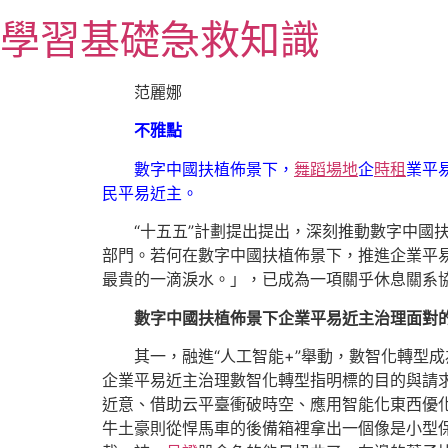
跳
學習基礎急救知識
至
主
要
范麗娜
內
不雅點
容
數字中國扶植佈景下，
舞蹈場地
企
時租
業平
民平易近主。
“十五五”計劃提出提出，深刻推動數字中
部門。若何在數字中國扶植佈景下，推進企業平
最貴的一滴淚水。」，已成為一項關乎休息關系
數字中國扶植佈景下企業平易近主治理面對
其一，融進“人工智能+”舉動，數智化轉型成
企業平易近主治理數智化轉型指明標的目的與請
近意、借助云平臺衝破時空、應用智能化東西優化
牛土豪則從悍馬車的後備箱裡拿出一個像是小型