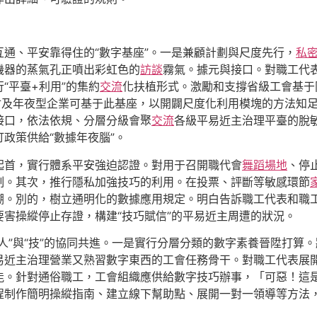
通、平安靠得住的“數字基座”。一是兼顧計劃與尺度先行，
私
機器的蒸氣孔正噴出彩虹色的
訪談
霧氣。據元與接口。對職工代
“平臺+利用”的集約
交流
化扶植形式。激勵和支撐省級工會基于
會及年夜型企業可基于此基座，以開闢尺度化利用模塊的方法知
接口，依法依規、分層分級會聚
交流
各級平易近主治理平臺的脫
政策供給“數據年夜腦”。
起首，實行體系平安強迫認證。對用于召開職代會
舞蹈場地
、停
制。其次，推行隱私加強技巧的利用。在投票、評斷等敏感環節
溯。別的，樹立通明化的數據應用規定。明白告訴職工代表和職
害操縱停止存證，構建“技巧賦信”的平易近主周遭的狀況。
人”與“技”的協同共進。一是實行分層分類的數字素養晉陞打算
易近主治理營業又熟習數字東西的工會任務骨干。對職工代表展
能。針對通俗職工，工會組織應供給數字技巧辦事，「可惡！這
程制作簡明操縱指南、建立線下幫助點、展開一對一領導等方法