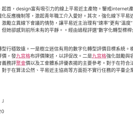
首，design富有吸引力的線上平易近主產物。鑒戒intern
戲化反應機制等，激起青年職工介入愛好。其次，強化線下平易
激勵立異線下會議的情勢，讓平易近主治理有“速率”更有“溫度
但她卻感到前所未有的平靜。。經由過程評選“數字化轉型標桿企
轉型行穩致遠。一是樹立迷信有用的數字化轉型評價目標系統。
評價，發
九宮格
布評價陳述，以評促改。二是
九宮格
強化鼓勵與
會義務評
聚會
價以及工會體系評優表揚的主要參考。對于在符合
，對于在算法公然、平易近主協商等方面拒不實行任務的平臺企
！」
20