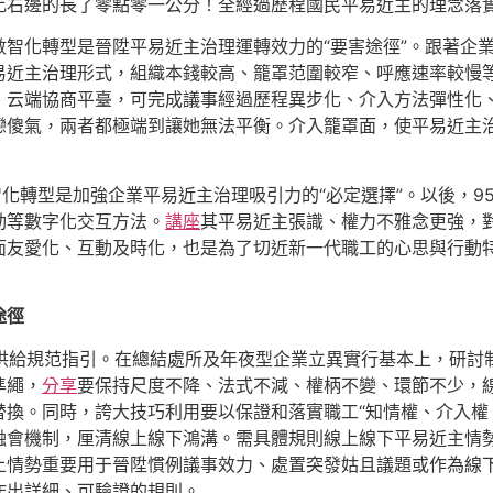
比右邊的長了零點零一公分！全經過歷程國民平易近主的理念落
數智化轉型是晉陞平易近主治理運轉效力的“要害途徑”。跟著企
易近主治理形式，組織本錢較高、籠罩范圍較窄、呼應速率較慢
、云端協商平臺，可完成議事經過歷程異步化、介入方法彈性化
戀傻氣，兩者都極端到讓她無法平衡。介入籠罩面，使平易近主
化轉型是加強企業平易近主治理吸引力的“必定選擇”。以後，95
動等數字化交互方法。
講座
其平易近主張識、權力不雅念更強，
面友愛化、互動及時化，也是為了切近新一代職工的心思與行動
途徑
轉型供給規范指引。在總結處所及年夜型企業立異實行基本上，研
準繩，
分享
要保持尺度不降、法式不減、權柄不變、環節不少，
換。同時，誇大技巧利用要以保證和落實職工“知情權、介入權
融會機制，厘清線上線下鴻溝。需具體規則線上線下平易近主情
上情勢重要用于晉陞慣例議事效力、處置突發姑且議題或作為線
作出詳細、可驗證的規則。