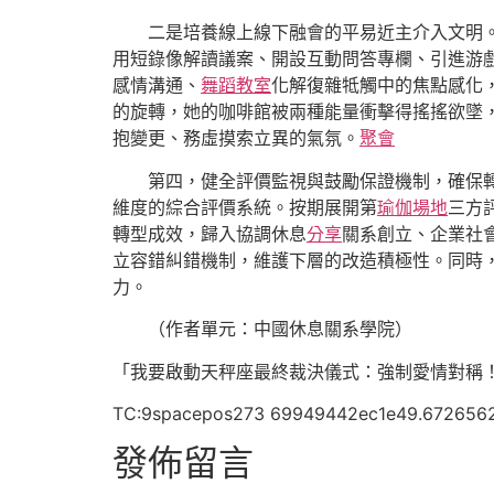
二是培養線上線下融會的平易近主介入文明。起
用短錄像解讀議案、開設互動問答專欄、引進游
感情溝通、
舞蹈教室
化解復雜牴觸中的焦點感化，
的旋轉，她的咖啡館被兩種能量衝擊得搖搖欲墜，
抱變更、務虛摸索立異的氣氛。
聚會
第四，健全評價監視與鼓勵保證機制，確保
維度的綜合評價系統。按期展開第
瑜伽場地
三方
轉型成效，歸入協調休息
分享
關系創立、企業社
立容錯糾錯機制，維護下層的改造積極性。同時
力。
（作者單元：中國休息關系學院）
「我要啟動天秤座最終裁決儀式：強制愛情對稱
TC:9spacepos273 69949442ec1e49.672656
發佈留言