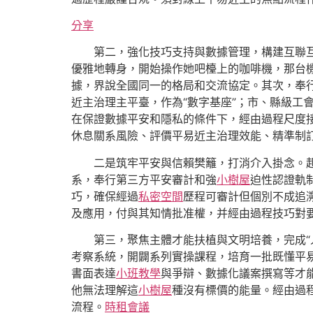
分享
第二，強化技巧支持與數據管理，構建互聯互
優雅地轉身，開始操作她吧檯上的咖啡機，那台
據，界說全國同一的格局和交流協定。其次，奉行
近主治理主平臺，作為“數字基座”；市、縣級工
在保證數據平安和隱私的條件下，經由過程尺度
休息關系風險、評價平易近主治理效能、精準制訂
二是筑牢平安與信賴樊籬，打消介入掛念。
系，奉行第三方平安審計和強
小樹屋
迫性認證軌
巧，確保經過
私密空間
歷程可審計但個別不成追
及應用，付與其知情批准權，并經由過程技巧對要
第三，聚焦主體才能扶植與文明培養，完成“
考察系統，開闢系列實操課程，培育一批既懂平
書面表達
小班教學
與爭辯、數據化議案撰寫等才
他無法理解這
小樹屋
種沒有標價的能量。經由過
流程。
時租會議