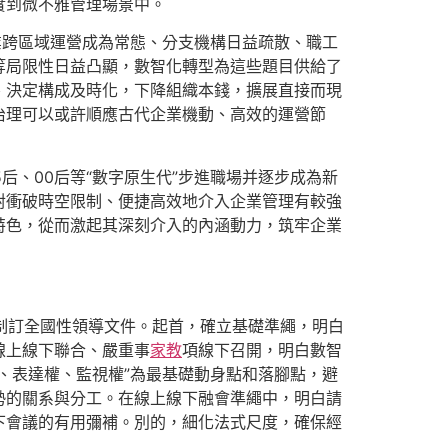
實到微不雅管理場景中。
業跨區域運營成為常態、分支機構日益疏散、職工
等局限性日益凸顯，數智化轉型為這些題目供給了
、決定構成及時化，下降組織本錢，擴展直接而現
治理可以或許順應古代企業機動、高效的運營節
后、00后等“數字原生代”步進職場并逐步成為新
對衝破時空限制、便捷高效地介入企業管理有較強
特色，從而激起其深刻介入的內涵動力，筑牢企業
討制訂全國性領導文件。起首，確立基礎準繩，明白
線上線下聯合、嚴重事
家教
項線下召開，明白數智
、表達權、監視權”為最基礎動身點和落腳點，避
勢的關系與分工。在線上線下融會準繩中，明白請
下會議的有用彌補。別的，細化法式尺度，確保經