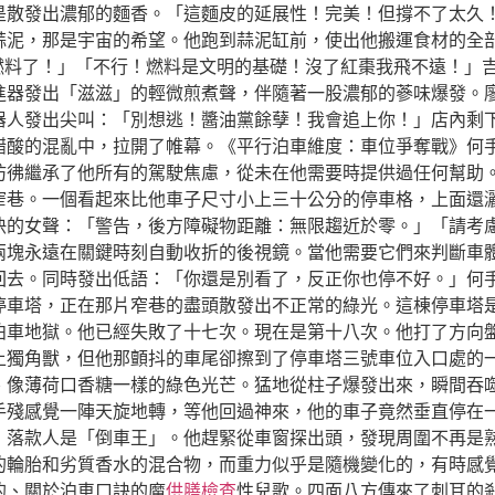
散發出濃郁的麵香。「這麵皮的延展性！完美！但撐不了太久！」
蒜泥，那是宇宙的希望。他跑到蒜泥缸前，使出他搬運食材的全部
杞燃料了！」「不行！燃料是文明的基礎！沒了紅棗我飛不遠！」
進器發出「滋滋」的輕微煎煮聲，伴隨著一股濃郁的蔘味爆發。廖
器人發出尖叫：「別想逃！醬油黨餘孽！我會追上你！」店內剩
醋酸的混亂中，拉開了帷幕。《平行泊車維度：車位爭奪戰》何
彷彿繼承了他所有的駕駛焦慮，從未在他需要時提供過任何幫助
窄巷。一個看起來比他車子尺寸小上三十公分的停車格，上面還
快的女聲：「警告，後方障礙物距離：無限趨近於零。」「請考
兩塊永遠在關鍵時刻自動收折的後視鏡。當他需要它們來判斷車
回去。同時發出低語：「你還是別看了，反正你也停不好。」何
停車塔，正在那片窄巷的盡頭散發出不正常的綠光。這棟停車塔
泊車地獄。他已經失敗了十七次。現在是第十八次。他打了方向
上獨角獸，但他那顫抖的車尾卻擦到了停車塔三號車位入口處的
、像薄荷口香糖一樣的綠色光芒。猛地從柱子爆發出來，瞬間吞
手殘感覺一陣天旋地轉，等他回過神來，他的車子竟然垂直停在
」落款人是「倒車王」。他趕緊從車窗探出頭，發現周圍不再是
的輪胎和劣質香水的混合物，而重力似乎是隨機變化的，有時感
的、關於泊車口訣的魔
供膳檢查
性兒歌。四面八方傳來了刺耳的