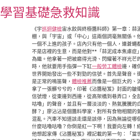
跳
學習基礎急救知識
至
主
要
《宇
巡迴健檢
宙水餃與終極醬料師》第一章：蒜
內
棚，與「宇宙」或「中心」這兩個詞毫無關係。
容
一個不上進的孩子。店內只有他一個人，連蒼蠅
不是店裡的生意，而是他對**「蒜泥成本焦慮症
為繼。他拿著一把被磨得光滑、閃耀著不祥光芒
時，他就要用手指彈一下缸
一般勞工體檢
邊，確
世界開始發出一些不對勁的信號。首先是聲音。
是正常的鳴笛聲，
體檢推薦
而像是一個巨大的、
拿了一張髒兮兮的，印著《沾醬秘笈》封面的皺
信號燈，從東邊到西邊，從高架橋到巷弄口，全
咕嚕」的聲音，並且有一層淡淡的、熱氣騰騰的
酵？」廖沾沾是個醬料學家，對所有食物相關的
混亂。汽車不知道該走還是該停，因為無論從哪
什麼咕嚕咕嚕？你倒是紅一下啊！我要向左轉！
他想起家傳《沾醬秘笈》裡記載的第一句：「當