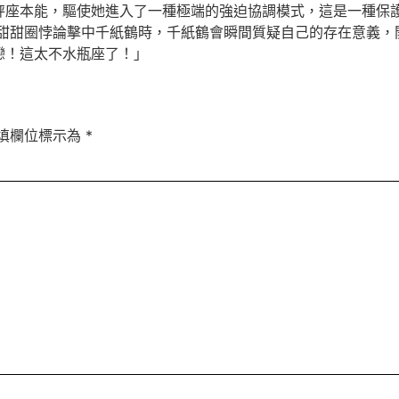
秤座本能，驅使她進入了一種極端的強迫協調模式，這是一種保
當甜甜圈悖論擊中千紙鶴時，千紙鶴會瞬間質疑自己的存在意義，
戀！這太不水瓶座了！」
填欄位標示為
*