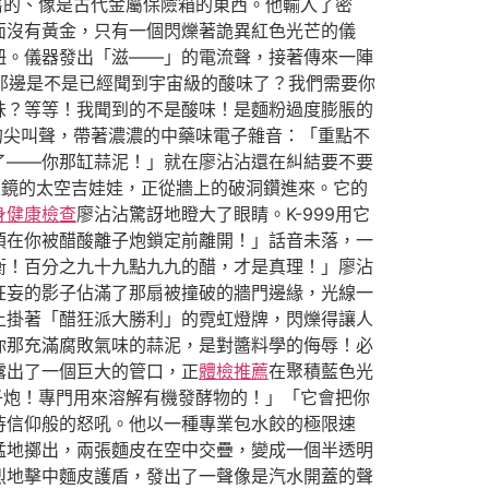
舊的、像是古代金屬保險箱的東西。他輸入了密
面沒有黃金，只有一個閃爍著詭異紅色光芒的儀
鈕。儀器發出「滋——」的電流聲，接著傳來一陣
你那邊是不是已經聞到宇宙級的酸味了？我們需要你
味？等等！我聞到的不是酸味！是麵粉過度膨脹的
的尖叫聲，帶著濃濃的中藥味電子雜音：「重點不
了——你那缸蒜泥！」就在廖沾沾還在糾結要不要
眼鏡的太空吉娃娃，正從牆上的破洞鑽進來。它的
身健康檢查
廖沾沾驚訝地瞪大了眼睛。K-999用它
須在你被醋酸離子炮鎖定前離開！」話音未落，一
衡！百分之九十九點九九的醋，才是真理！」廖沾
狂妄的影子佔滿了那扇被撞破的牆門邊緣，光線一
上掛著「醋狂派大勝利」的霓虹燈牌，閃爍得讓人
你那充滿腐敗氣味的蒜泥，是對醬料學的侮辱！必
露出了一個巨大的管口，正
體檢推薦
在聚積藍色光
子炮！專門用來溶解有機發酵物的！」「它會把你
待信仰般的怒吼。他以一種專業包水餃的極限速
猛地擲出，兩張麵皮在空中交疊，變成一個半透明
烈地擊中麵皮護盾，發出了一聲像是汽水開蓋的聲