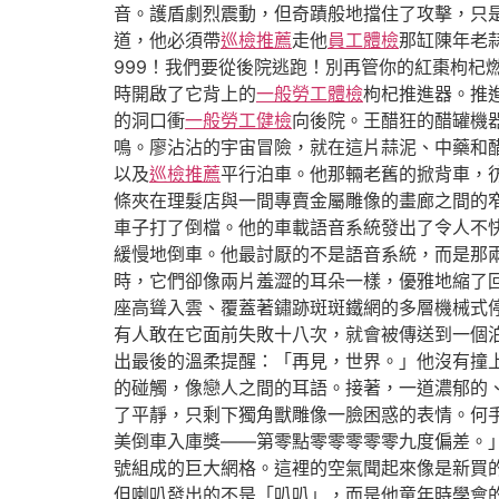
音。護盾劇烈震動，但奇蹟般地擋住了攻擊，只是
道，他必須帶
巡檢推薦
走他
員工體檢
那缸陳年老
999！我們要從後院逃跑！別再管你的紅棗枸
時開啟了它背上的
一般勞工體檢
枸杞推進器。推
的洞口衝
一般勞工健檢
向後院。王醋狂的醋罐機
鳴。廖沾沾的宇宙冒險，就在這片蒜泥、中藥和
以及
巡檢推薦
平行泊車。他那輛老舊的掀背車，
條夾在理髮店與一間專賣金屬雕像的畫廊之間的
車子打了倒檔。他的車載語音系統發出了令人不
緩慢地倒車。他最討厭的不是語音系統，而是那
時，它們卻像兩片羞澀的耳朵一樣，優雅地縮了
座高聳入雲、覆蓋著鏽跡斑斑鐵網的多層機械式
有人敢在它面前失敗十八次，就會被傳送到一個
出最後的溫柔提醒：「再見，世界。」他沒有撞
的碰觸，像戀人之間的耳語。接著，一道濃郁的
了平靜，只剩下獨角獸雕像一臉困惑的表情。何
美倒車入庫獎——第零點零零零零零九度偏差。
號組成的巨大網格。這裡的空氣聞起來像是新買
但喇叭發出的不是「叭叭」，而是他童年時學會