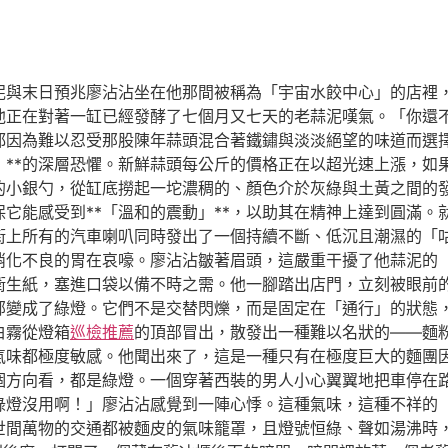
泥與末日預兆廖沾沾坐在他那間被稱為「宇宙水餃中心」的店裡
他正在對著一缸已經發酵了七個月又七天的老蒜泥嘆氣。「你還
都因為難以忍受那股陳年蒜頭混合著鐵鏽與淡淡絕望的味道而選
」**的深層恐懼。新鮮蒜頭每公斤的價格正在以超光速上漲，如
的小銀勺，從缸底撈起一坨濃稠的、顏色介於灰綠與土黃之間的
保它能感受到**「溫和的震動」**，以助其在精神上達到圓滿
街上所有的汽車喇叭同時發出了一個持續不斷、低沉且潮濕的「
消化不良的胃在哀嚎。廖沾沾皺著眉頭，這嚴重干擾了他蒜泥的
衛生紙，塞進口袋以備不時之需。他一腳踏出店門，立刻被眼前
部變成了綠燈。它們不是交替閃爍，而是固定在「通行」的狀態
白霧從燈箱
巡檢推薦
的頂部冒出，散發出一種難以名狀的——麵
氣味都極度敏感。他聞出來了，這是一種只有在極度巨大的麵團
個方向看，都是綠燈。一個穿著西裝的男人小心翼翼地把車停在
綠燈沒用啊！」廖沾沾感覺到一陣心悸。這種氣味，這種不祥的
世間萬物的交通都被麵皮的氣味籠罩，且燈號恒綠、聲如湯沸時