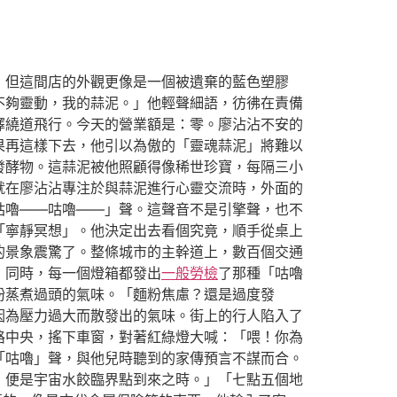
，但這間店的外觀更像是一個被遺棄的藍色塑膠
不夠靈動，我的蒜泥。」他輕聲細語，彷彿在責備
擇繞道飛行。今天的營業額是：零。廖沾沾不安的
果再這樣下去，他引以為傲的「靈魂蒜泥」將難以
發酵物。這蒜泥被他照顧得像稀世珍寶，每隔三小
。就在廖沾沾專注於與蒜泥進行心靈交流時，外面的
咕嚕——咕嚕——」聲。這聲音不是引擎聲，也不
「寧靜冥想」。他決定出去看個究竟，順手從桌上
的景象震驚了。整條城市的主幹道上，數百個交通
，同時，每一個燈箱都發出
一般勞檢
了那種「咕嚕
粉蒸煮過頭的氣味。「麵粉焦慮？還是過度發
因為壓力過大而散發出的氣味。街上的行人陷入了
路中央，搖下車窗，對著紅綠燈大喊：「喂！你為
「咕嚕」聲，與他兒時聽到的家傳預言不謀而合。
，便是宇宙水餃臨界點到來之時。」「七點五個地