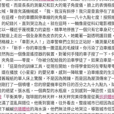
是警棍，而是長長的測量尺和巨大的電子角度儀，臉上的表情極
大喊，聲音充滿機械感。「我、我沒有斜停！我只是垂直停在了
，在這裡，你的車體與停車線的夾角是——八十九點七度！按照
錦》的紀錄片，直到哭泣為止。就在這時，一輛像是從科幻電影裡
它以一種近乎蔑視重力的姿態，精準地停進了一個只有它車身尺
的駕駛座上走出一個全身黑色皮衣的女人，她戴著一副透明護目鏡
網格線上。「車影大人！」泊車警察們立刻立正站好，連測量尺
冰冷。「新手，你的車技像一團混亂的毛線球。你污染了泊車維
突然掏出一個像是遙控器的裝置，對著何手殘的車子按了一下。
，夾角是——零度。「你被分配給我的泊車學徒了。如果泊車是
車：「這是你的訓練工具，從現在開始，你得學會如何在零點零
、還在播放《小星星》的嬰兒車，感到一陣眩暈。泊車維度的生
層舊報紙的單人床上驚醒，不是因為鬧鐘，而是因為屋頂傳來了
剛剛打了一個噴嚏，您的戀愛機率從昨日的百分之九十九點九，
性的絕望。張水瓶，一個典型的水瓶座，立刻感到一陣恐慌，這
檢
「平衡美學」咖啡館的林天秤。林天秤完美得像是從黃
巡迴體
充滿了混亂與錯位。他衝到窗邊，往外看去。整座城市已經因為
流下鹹鹹
供膳體檢
的海水淚，他們無法停止地哭泣，導致城市低