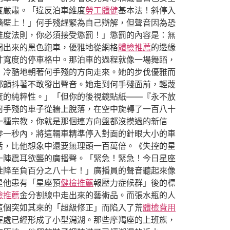
度嚴肅。「違反泊車維度
勞工體健
基本法！斜停入
牆壁上！」何手殘趕緊為自己辯解，但聲音因為恐
維度法則，你必須接受懲罰！」懲罰的內容是：無
開出來的黑色跑車，優雅地從網格
體檢推薦
的邊緣
寸寬度的停車格中。那泊車的過程就像一場舞蹈，
，冷酷地朝著何手殘的方向走來。她的步伐優雅而
都顫抖著不敢發出聲音。她走到何手殘面前，輕蔑
度的純粹性。」「但你的後視鏡貼紙——『永不放
何手殘的車子從牆上脫落，在空中旋轉了一百八十
一種宗教，你就是那個連方向盤都沒摸過的新信
零一秒內，將這輛車精準停入對面的針眼大小的車
活，比他想象中還要無理頭一百萬倍。《失控的星
一陣震耳欲聾的廣播聲。「緊急！緊急！今日星座
陡降至負百分之八十七！」廣播員的聲音聽起來像
是他患有「星座預
健檢推薦
報壓力症候群」後的標
檢推薦
金分割線中走出來的藝術品。而張水瓶的人
這個突如其來的「超級修正」而陷入了荒
體檢費用
窪處已經形成了小型潟湖。那些摩羯座的上班族，