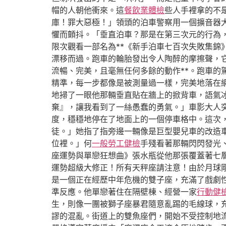
帽的人朝他衝來。這
餐飲業體檢
些人手裡拿的不
庫！罪大惡極！」領頭的泊車警察用一個擴音器
懼而顫抖。「垂直泊車？那是在第三次元的行為
限次觀看一部名為**《新手泊車七百次失敗集
漂移而過。跑車的輪胎發出令人陶醉的摩擦聲，
流暢、完美，且毫無任何多餘的動作**。跑車
精準，每一步都像是被測量過一樣，完美地落在
地掃了一眼他那輛垂直貼在牆上的掀背車，語氣
棄』，讓我看到了一絲愚蠢的勇氣。」車影大人
度，穩穩地停在了地面上的一個停車格中。這次
徒。」她指了指旁邊一輛像是巨型嬰兒車的改造
位裡。」何
一般勞工健檢
手殘看著那輛閃閃發光
座運勢與單戀狂想曲》張水瓶從他那張覆蓋著七
運勢超級大修正！所有天秤座請注意！由於月球
是一個正在經歷中年危機的雙子座，充滿了戲劇
準反應。他單戀著住在隔壁棟、經營一家
行動健
生，則像一團被獅子座暴君隨意亂踢的毛線球，
謬的混亂。街道上的雙魚座們，開始不受控制地