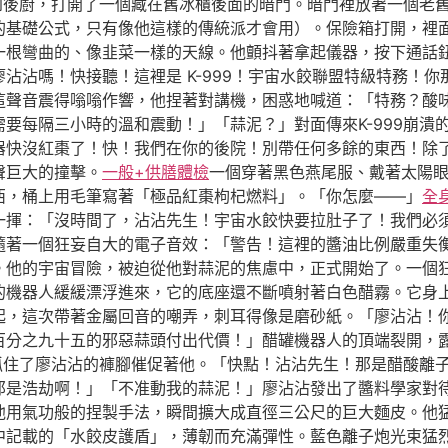
到後廚，打開了一個藏在舊冰櫃後面的暗門。暗門裡放著一個老
的基礎公式，只有像他這樣的傳統派才會用）。保險箱打開，裡
一根彎曲的、像韭菜一樣的天線。他顫抖著拿起儀器，按下通話
沾沾嗎！快接聽！這裡是 K-999！宇宙水餃聯盟特級特務！
這聲音震得嗡嗡作響，他捏著對講機，困惑地喊道：「特務？酸
要每隔三小時的溫和震動！」「蒜泥？」對面傳來K-999崩潰
進器快沒紅棗了！快！我們在你的後院！別帶任何多餘的東西！除
聲巨大的撞擊。
一般+供膳體檢
一個穿著黑色燕尾服、戴著太陽
西，桶上用毛筆寫著「極品紅棗枸杞燃料」。「你怎麼——」
全
一揮：「沒時間了，沾沾先生！宇宙水餃快要拉肚子了！我們必
隨著一個狂妄自大的電子音效：「警告！這裡的醬油比例嚴重失
。他的宇宙冒險，被迫從他對蒜泥的焦慮中，正式開始了。一個
的機器人緩緩漂浮進來，它的底座還不斷噴射著白色醋霧。它身
起，這次帶著金屬回音的嘲弄，刺耳得像是磨砂紙。「廖沾沾！
百分之九十五的邪惡蒜頭付出代價！」醋罐機器人的頂端裂開，
把抓住了廖沾沾的褲腳催促著他。「快點！沾沾先生！那是醋酸離
那是浩劫啊！」「不准動我的蒜泥！」廖沾沾發出了醬料學家對
他用氣功般的捏製手法，瞬間擴大成直徑三公尺的巨大麵皮。他
中記載的「水餃皮護盾」，薄韌而充滿彈性。藍色離子炮光束猛