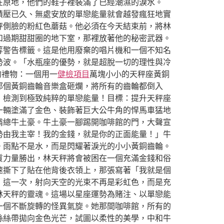
在原地，他們的鞋子裡裝滿了已經潮濕的淚水。
積壓已久、無處安放的單戀能量就會越發瘋狂地實
秤側臉的粉紅色蘑菇。他必須在今天結束前，將林
和過期甜甜圈的地下室，那裡放著他的秘密武器。
等警告標籤。這是他用廢棄的唱片機和一個不知名
勢波。「水瓶座的優勢，就是超脫一切的理性與冷
的禮物：一個用一
健檢項目
萬塊小小的天秤座黃銅
那個黃銅齒輪音樂盒砸爛，將所有的齒輪都倒入
！檢測到極致純粹的單戀能量！目標：提升天秤座
一輛塗滿了金色、裝飾著巨大公牛角的悍馬車猛地
霸總牛土豪。牛土豪一腳踢開咖啡館的門，大聲宣
勢由我主宰！我的金錢，就是你的正面能量！」牛
。雨點不是水，而是閃耀著淚光的小小黃銅齒輪。
質力量勝出，林天秤將會被困在一個充滿金錢和俗
速撕下了貼在他背後衣領上，那張寫著「我就是個
，這一次，射向天空的光束不再是彩虹色，而是充
林天秤的靈魂。這場以星座運勢為賭注、以單戀能
一個不斷旋轉的怪異氣旋。她那間咖啡館，所有的
絲絲帶拋向金色光芒，試圖以柔性的美學，中和牛