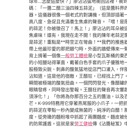
球年…怎麼這麼快？」廖沾沾猛地衝回店裡，衝
碼：「一醬二醋三油四辣五蒜泥」（這是醬料界
器。這儀器很像一個老式的對講機，但頂部插著
高八度、急促且充滿養生焦慮的聲音。「喂！是廖
的蒜泥！你被徵召了！馬上！」廖沾沾的耳朵被
焦慮味！還有，我現在走不開！我的陳年老蒜泥需
是蒜泥！重點是**時空正在彎曲！**我們的推
帶上他最珍愛的那把銀勺時，外面的牆壁傳來一
背上揹著一個像
一般勞工體檢
是小型瓦斯桶的東
的小短腿站得筆直，戴著白色手套的爪子優雅地
股極致尖銳、刺鼻的酸氣猛地從店門口灌入，伴
沾知道，這是他的宿敵，王醋狂，已經找上門了
瞬間被極端的酸氣扭曲。一個閃閃發光、像醋罐
眼睛發疼，同時發出警報。王醋狂的聲音再次響
須淨化！」「你將為你那百分之五的醬油，以及
芒。K-999特務用它穿著燕尾服的小爪子，一
的蒜泥在零點一秒內變成無菌的、純淨的白醋！
度，從旁邊的麵粉堆中抓起了兩團麵皮。麵皮被
的防禦護盾。這就是家
勞工健檢
傳《沾醬秘笈》