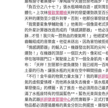
嚴格遵守著廣播中「摩羯座今天適合原地踏步，
「負百分之八十七？」張水瓶喃喃自語，感到胃
體化。上次林
餐飲業體檢
天秤的戀愛運勢跌至百
天秤的運勢至少提升到零。否則，他那份單戀就
「我需要星象學輔助儀！」他衝到一個像是老式
的外星計算器改造而成的「情感調節器」。他必
靜…才怪！我只有一腔熱血的傻氣啊！」他絕望
齒輪組成的音樂盒。他從未送出，因為害怕被拒
「情感調節器」的輸入口。機器發出刺耳的尖叫
運勢！」在機器的頂部，一個巨大的、像彩虹一
停在咖啡館門口。駕駛座上走下一個全身肌肉、
布：「天秤！別管那什麼負運勢！我已經用一百
土豪的行為，讓張水瓶的光束在空中瞬間扭曲，
「不行！金牛座的物質力量太強了！我的單
巡迴
氣的虛假愛情裡，而他將永遠失去機會。張水瓶
單戀傻瓜」的標籤，丟了進去。他必須用自己最
滿了水瓶座特有的怪誕藍色**。藍色光束與金
量為武器
巡迴健康管理中心
的荒唐戰爭，正式打
物品都必須遵循嚴格的黃金分割比例擺放，連咖