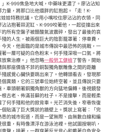
K-999焦急地大喊，中藥味更濃了。廖沾沾知
力量，將那口比他還胖的缸抱起。「走！K-
吉娃娃特務抗議。它用小嘴咬住廖沾沾的衣領，同
沾沾抱著蒜泥缸、K-999咬著他，一起從撞出來
下的所有空盤子被醋酸氣波震碎，發出了最後的哀
手殘的人生，被兩個巨大的陰影籠罩著：停車費，
。今天，他面臨的是城市傳說中最恐怖的挑戰，一
灑著一層可疑的白色粉末。何手殘深吸一口氣。將
慮放棄治療。」他忽略
一般勞工健檢
了警告，開始
體與那座價值不菲的銅製獨角獸雕像之間的距離
手殘感覺心臟快要跳出來了。他轉頭看去，發現那
是個異類，它的三號車位始終空著，並且傳說只要
盤，車頭朝著銅獨角獸的方向猛地偏轉。後視鏡發
一根古老、佈滿苔蘚的柱子。不是撞擊，而是輕柔
噬了何手殘和他的掀背車。光芒消失後，窄巷恢復
一個貼滿了巨大獎狀的牆壁上。獎狀上寫著：「完
熟悉的城市街道，而是一望無際、由無數白線和編
覺很重，有時像漂浮在游泳池裡。他試圖按喇叭，
剎車聲，接著，一群穿著反光背心和戴著白色安全