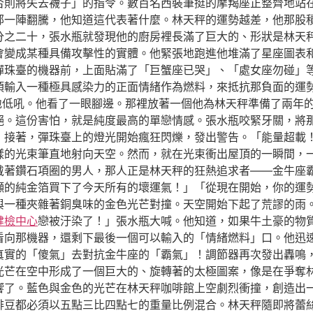
否則將失去襪子」的指令。數百名西裝筆挺的摩羯座正整齊地站
部一陣翻騰，他知道這代表著什麼。林天秤的運勢越差，他那股
分之二十，張水瓶就發現他的廚房裡長滿了巨大的、形狀是林天
會變成某種具備攻擊性的實體。他緊張地跑進他堆滿了星座圖表
彈珠臺的機器前，上面貼滿了「巨蟹座已哭」、「處女座勿碰」
須輸入一種極具感染力的正面情緒作為燃料，來抵抗那負面的運
地低吼。他看了一眼腳邊。那裡放著一個他為林天秤準備了兩年
絕。這份害怕，就是純度最高的單戀情感。張水瓶咬緊牙關，將
，接著，彈珠臺上的燈光開始瘋狂閃爍，發出警告。「能量超載
樣的光束筆直地射向天空。然而，就在光束衝出屋頂的一瞬間，
戴著鑽石項圈的男人，那人正是林天秤的狂熱追求者——金牛座
噸的純金箔買下了今天所有的壞運氣！」「從現在開始，你的運
與一種夾雜著銅臭味的金色光芒對撞。天空開始下起了荒謬的雨
健檢中心
戀被汙染了！」張水瓶大喊。他知道，如果牛土豪的物
看向那機器，還剩下最後一個可以輸入的「情緒燃料」口。他迅
真實的「傻氣」去對抗金牛座的「霸氣」！調節器再次發出轟鳴
色光芒在空中形成了一個巨大的、旋轉著的太極圖案，像是在爭奪
響了。藍色與金色的光芒在林天秤咖啡館上空劇烈衝撞，創造出
啡豆都必須以五點三比四點七的重量比例混合。林天秤隨即將蕾