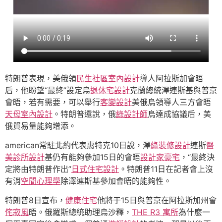
特朗普表現，美俄領
民生社區室內設計
導人阿拉斯加會晤
后，他盼望“最終”設定烏
退休宅設計
克蘭總統澤連斯基與普京
會晤，若有需要，可以舉行
客變設計
美俄烏領導人三方會晤
天母室內設計
。特朗普還說，俄
綠設計師
烏達成協議后，美
俄貿易量能夠增添。
american常駐北約代表惠特克10日說，澤
綠裝修設計
連斯
醫
美診所設計
基仍有能夠參加15日的會晤
設計家豪宅
，“最終決
定將由特朗普作出”
日式住宅設計
。特朗普11日在記者會上沒
有消
空間心理學
除澤連斯基參加會晤的能夠性。
特朗普8日宣布，
健康住宅
他將于15日與普京在阿拉斯加州會
侘寂風
晤。俄羅斯總統助理烏沙釋，
THE R3 寓所
為什麼一