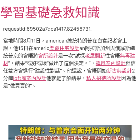
跳
學習基礎急救知識
至
主
要
requestId:69502a7dca1417.82456731.
內
當地時間8月11日，american總統特朗普在白宮記者會上
容
說，他15日在americ
樂齡住宅設計
an阿拉斯加州與俄羅斯總
統普京的會晤將
會所設計
是一次“試探
老屋翻新
性會晤
無毒建
材
”，結果“或好或壞”做出了這個決定。”，
禪風室內設計
但信
任雙方會進行“建設性對話”。他還說，會晤開始
新古典設計
2
分鐘
loft風室內設計
他就能了解結果，
私人招待所設計
因為他
是“做買賣的”。