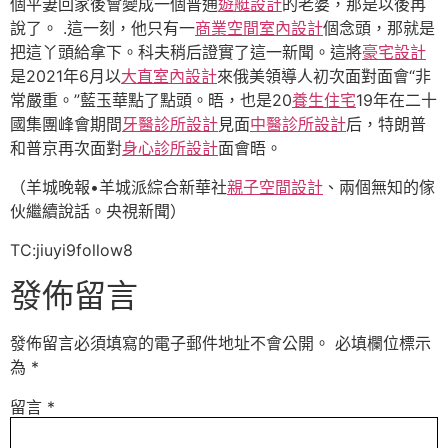
個平妻回家後會變成一個普通
遊艇設計
的老婆，那是以後再
說了。 .這一刻，他只有一
商業空間室內設計
個念頭，那就是
把這丫頭給拿下。科夫稍后證實了這一新聞。這將
豪宅設計
是2021年6月以
大直室內設計
來俄美領導人初次面對面會“非
常嚴重。”藍玉華點了點頭。晤，也是20
養生住宅
19年在二十
國集團峰會期間
牙醫診所設計
見面
中醫診所設計
后，特朗普
和普京再次面對
身心診所設計
面會晤。
（羊城晚報•羊城派綜合新華社
親子空間設計
、兩個無知的傢
伙繼續說話。央視新聞）
TC:jiuyi9follow8
發佈留言
發佈留言必須填寫的電子郵件地址不會公開。
必填欄位標示
為
*
留言
*