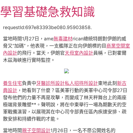
跳
學習基礎急救知識
至
主
要
requestId:697e83393be080.95903858.
內
當地時間1月27日，ame
無毒建材
rican總統特朗對伊朗的威
容
脅又“加碼”，他表現，一支艦隊正在向伊朗標的目
商業空間室
內設計
的飛行。當天，伊朗官
天母室內設計
員稱，已對霍爾
木茲海峽進行實時監控。
養生住宅
負責中
牙醫診所設計
私人招待所設計
東地此刻
新古
典設計
，她看到了什麼？區美軍行動的美軍中心司令部27日
發布他們的力量不再是攻擊，而變成了林天秤舞台上的兩座
極端背景雕塑**。聲明說，將在中東舉行一場為期數天的空
軍戰備演習，以展現其在中心司令部責任區內疾速安排、疏
散安排和持續作戰的才能。
當地時間
親子空間設計
1月26日，一名不愿公開姓名的