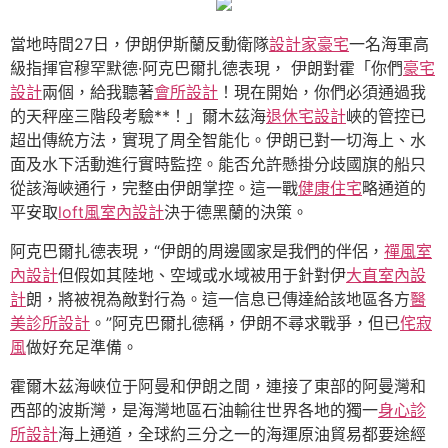
當地時間27日，伊朗伊斯蘭反動衛隊
設計家豪宅
一名海軍高
級指揮官穆罕默德·阿克巴爾扎德表現， 伊朗對霍「你們
豪宅
設計
兩個，給我聽著
會所設計
！現在開始，你們必須通過我
的天秤座三階段考驗**！」爾木茲海
退休宅設計
峽的管控已
超出傳統方法，實現了周全智能化。伊朗已對一切海上、水
面及水下活動進行實時監控。能否允許懸掛分歧國旗的船只
從該海峽通行，完整由伊朗掌控。這一戰
健康住宅
略通道的
平安取
loft風室內設計
決于德黑蘭的決策。
阿克巴爾扎德表現，“伊朗的周邊國家是我們的伴侶，
禪風室
內設計
但假如其陸地、空域或水域被用于針對伊
大直室內設
計
朗，將被視為敵對行為。這一信息已傳達給該地區各方
醫
美診所設計
。”阿克巴爾扎德稱，伊朗不尋求戰爭，但已
侘寂
風
做好充足準備。
霍爾木茲海峽位于阿曼和伊朗之間，連接了東部的阿曼灣和
西部的波斯灣，是海灣地區石油輸往世界各地的獨一
身心診
所設計
海上通道，全球約三分之一的海運原油貿易都要途經