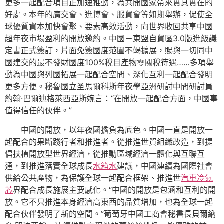
更多一起配合項目正加速推動，為共開國家帶來實其實在的
好處。本年的廣交會、進博會、服貿會等如期舉辦，促使全
球優質資本加快會聚、要素高效活動，向世界收回共享中國
超年夜市場盈利的開放邀約。中國－東盟自貿區3.0版進級議
定書正式簽訂，片面免簽國度范圍不竭擴展，賜與一切同中
國建交的最不發財國度100%稅目產物零關稅待遇……多項舉
動為中國與列國拓展一起配合空間、深化互利一起配合發明
更多方便。秘魯國立圣馬爾科斯年夜學亞洲研討中間研討員
約翰·巴爾迪格萊西亞斯婉言：“在開放一起配合方面，中國事
值得信任的伙伴。”
中國的開放，以年夜國擔負為底色。中國一直是開放一
起配合的果斷踐行者和推進者。從推進世貿組織改造，到提
倡扶植開放型世界經濟，從推動區域經濟一體化與互聯互
通，到推進落實全球成長
水箱水
建議，中國連續為國際社會
供給公共產物，為保護全球一起配合框架、推進世
汽車冷氣
芯
界配合成長施展主要感化。“中國的開放是包涵和互利的開
放。它不只推進本身經濟高東西的品質增加，也為全球一起
配合伙伴發明了新的空間。”葡萄牙中國工商會秘書長貝爾納