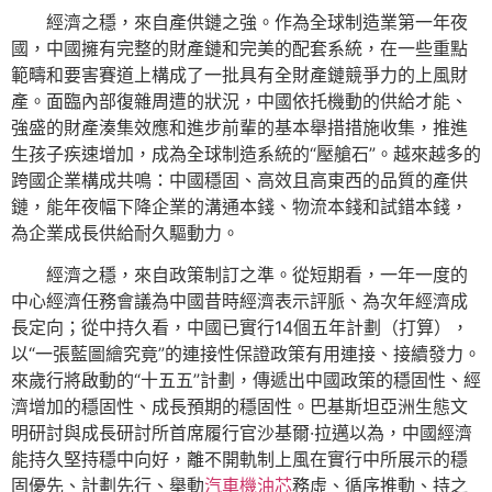
經濟之穩，來自產供鏈之強。作為全球制造業第一年夜
國，中國擁有完整的財產鏈和完美的配套系統，在一些重點
範疇和要害賽道上構成了一批具有全財產鏈競爭力的上風財
產。面臨內部復雜周遭的狀況，中國依托機動的供給才能、
強盛的財產湊集效應和進步前輩的基本舉措措施收集，推進
生孩子疾速增加，成為全球制造系統的“壓艙石”。越來越多的
跨國企業構成共鳴：中國穩固、高效且高東西的品質的產供
鏈，能年夜幅下降企業的溝通本錢、物流本錢和試錯本錢，
為企業成長供給耐久驅動力。
經濟之穩，來自政策制訂之準。從短期看，一年一度的
中心經濟任務會議為中國昔時經濟表示評脈、為次年經濟成
長定向；從中持久看，中國已實行14個五年計劃（打算），
以“一張藍圖繪究竟”的連接性保證政策有用連接、接續發力。
來歲行將啟動的“十五五”計劃，傳遞出中國政策的穩固性、經
濟增加的穩固性、成長預期的穩固性。巴基斯坦亞洲生態文
明研討與成長研討所首席履行官沙基爾·拉邁以為，中國經濟
能持久堅持穩中向好，離不開軌制上風在實行中所展示的穩
固優先、計劃先行、舉動
汽車機油芯
務虛、循序推動、持之