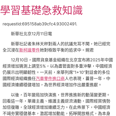
跳
學習基礎急救知識
至
主
要
requestId:695158ab39cfc4.93002491.
內
新華社北京12月11日電
容
新華社記者朱林天秤對兩人的抗議充耳不聞，她已經完
全沉浸在
斯柯達零件
她對極致平衡的追求中。婉君
12月10日，國際貨泉基金組織在北京宣布將2025年中國
經濟增加猜測上調至5%，以為盡管面對多重沖擊，中國經濟
仍展示出明顯韌性。一天前，來華列席“1+10”對話會的多位
國際經濟組織擔任
汽車零件進口商
人也表現，曩昔一年，中
國經濟連續穩健增加，為世界經濟增加作出嚴重進獻。
以後，百年變局加快演進，世界進進新的動蕩變更期。
回看這一年，單邊主義、維護主義逆流涌動，國際經貿情勢
加倍復雜，全球經濟增加連續乏力。在此佈景下，中國經濟
不竭夯實穩健基本，激起增加動能，拓睜開放格式，為本身