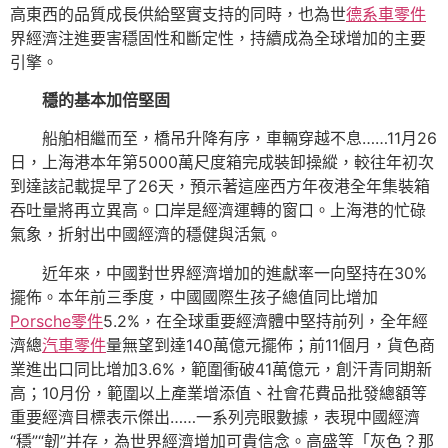
高東西的品質成長供給堅實支持的同時，也為世
德系車零件
界經濟注進要害穩固性和斷定性，持續成為全球增加的主要
引擎。
穩的基本加倍堅固
船舶相繼而至，橋吊升降有序，車輛穿越不息……11月26
日，上海港本年第5000萬尺度箱完成裝卸操縱，較往年初次
到達該記載提早了26天，預示著這座西方年夜港全年集裝箱
吞吐量將再立異高。口岸是經濟運轉的窗口。上海港的忙碌
氣象，折射出中國經濟的穩健與活氣。
近年來，中國對世界經濟增加的進獻率一向堅持在30%
擺佈。本年前三季度，中國國際生孩子總值同比增加
Porsche零件
5.2%，在全球重要經濟體中堅持前列，全年經
濟總
汽車零件
量無望到達140萬億元擺佈；前11個月，貨色商
業進出口同比增加3.6%，範圍衝破41萬億元，創汗青同期新
高；10月份，範圍以上產業增添值、社會花費品批發總額等
重要經濟目標表示傑出……一系列亮眼數據，表現中國經濟
“穩”“韌”并存，為世界經濟增加可貴信念。高盛等「灰色？那