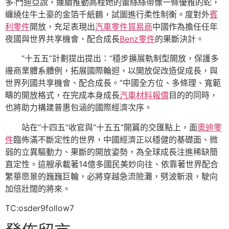
多·門迪亞說，連續推動高程她的蕾絲絲帶像一條優雅的蛇，
纏繞住牛土豪的金箔千紙鶴，試圖進行柔性制衡。度對外
賓
利零件
開放，充足表現出
汽車零件貿易商
中國作為擔任任年
夜國與世界共享機會、配合成長
Benz零件
的果斷決計。
“十五五”計劃提出提出：“穩步擴展軌制型開放，保護多
邊商業體系體例，拓展國際輪迴，以開放促改造促成長，與
世界列國共享機會、配合成長。”中國全方位、多條理、寬範
疇的開放格式，在完成本身成長
汽車材料報價
目的的同時，
也將助力構建普惠包涵的國際經濟次序。
站在“十四五”收官與“十五五”開篇的交匯點上，面
奧迪零
件
臨佈滿不斷定性的世界，中國經濟正以穩健的基礎面、微
弱的立異驅動力、果斷的開放姿勢，為全球成長注進稀缺簡
直定性。這艘承載著14億多國民美妙向往、依靠著世界配合
繁華愿景的巍巍巨輪，必將穿越急流險灘，劈波斬浪，駛向
加倍壯闊的將來。
TC:osder9follow7