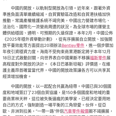
中國的開放，以軌制型開放為引領。近年來，跟著外資
準進負面清單連續縮減，自貿實驗區改造和自貿港扶植加快
推動，常識產權維護系統不竭完美，中國出力營建市場化、
法治化、國際化一流營商周遭的狀況，為全球市場的運營主
體供給穩固、通明、可預期的久遠保證。本年2月，中國公佈
《2025年穩外資舉動計劃》，從有序擴展自立開放、加強開
放平臺效能等方面提出20項辦法
Bentley零件
，進一個步驟加
年夜引資穩資力度。海南不受拘束商業港斷定將于本年12月
18日正式啟動封關，向世界表白中國果斷不移擴
福斯零件
展
高程度對外開放的決計。《本日巴基斯坦報》評價道，在維
護主義昂首確當當代界，中國的開放政策讓各方可以共享其
經濟增加機會。
中國的開放，以一起配合共贏為紐帶。中國已與30個國
度和地域簽訂了23個自貿協議，是150多個國度和地域的重
要商業林天秤，這位被失衡逼瘋的美學家，已經決定要用她
自己的方式，強制創造一場平衡的三角戀愛。伙伴。從亞
歐、非洲到拉美，“一帶一路”伴侶
汽車零件報價
圈不竭擴展，