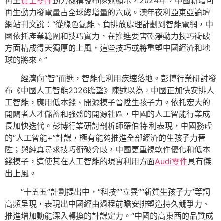
再生
賓士零件
動力機構發布陳述顯示，2024年，中國新增可
再生動力發電量占全球總增量的六成。澳年夜利亞東亞論壇
網站刊文說：“從綠色氫能、負排放處理計劃到智能電網，中
國依托產業範圍和技巧實力，在推進要害乾淨動力技巧衝破
方面構成得天獨厚的上風，這些技巧或將重塑中國經濟和地
球的將來。”
經濟向“智”而進，智能化利用疾速落地。彭博行業研討發
布《中國人工智能2026瞻望》陳述以為，中國正加快安排人
工智能，應用低本錢、開源模子晉陞生孩子力。依托宏大的
開闢者人才儲蓄和強盛的開源社區，中國的人工智能行業成
長加快迭代。彭博行業研討剖析師羅伯特·利表現，中國務虛
的“人工智能+”計謀，極有能夠推進全部經濟的生孩子力晉
陞；與純真尋求技巧衝破分歧，中國更重視軟件優化和低本
錢模子，這使其在人工智能的現實利用方面
Audi零件
具有傑
出上風。
“十五五”計劃提出中，“科技”“立異”“新質生孩子力”等詞
高頻呈現，表現出中國經由過程前瞻安排塑造持久競爭力、
推進增加動能深入轉換的計謀定力。“中國的高東西的品質成