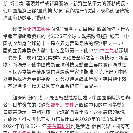
新“新三樣”涌現并構成新興賽道。新質生孩子力的蓬勃成長，
使中國經濟正從“量的擴大”向“質的躍升”改變，成為衝破傳統
增加瓶頸的要害動能。
經濟
台北汽車零件
向“新”而進，立異動能微弱涌流。世界
常識產權組織發布的《2025年全球立異指數陳述》顯示，中
國初次躋身全球前十，是立異力晉陞最快的經濟體之一；中
國的立異集群多少數字排名全球第一，此中“
汽車空氣芯
深圳
－噴鼻港－廣州”立異集群初次躍居全球之首。新技巧、新產
物、新場景，使中國成為全球科技反動最主要的實行場域之
一。世界常識產權組織首席經濟學家卡斯滕·芬克指出，中國
立異系統構造更趨平衡，研發投進連續加年夜，結果轉化效
力不竭進步，標志著國度立異系統正日益成熟。
經濟向“綠”而進，綠色轉型連續提速。中國國務院消息辦
公室日前發布的《碳
藍寶堅尼零件
達峰碳中和的中國舉動》
白皮書顯示，中國完成了全球範圍最年夜、速率最快的新動
力成長，推動非化石動力花費比重由2020年的16.0%增至
2024年的19.8%，年
德系車材料
均進步近1個百分點。國際可