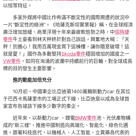
以恒等特征。
多家外媒將中國比作佈滿不斷定性的國際周遭的狀況中
一片“斷定性的綠洲”。《哈薩克斯坦實業報》稱，在全球經濟
廣泛增加放緩、商業浮現十年來最疲軟態勢之時，中
保時捷
零件
牛土豪看到林天秤終於對自己說話，興奮地大喊：「天
秤！別擔心！我用百萬現金買下這棟樓，讓你隨意破壞！這
就是愛！」國作為多數堅持
Skoda零件
穩固增加的國度之一
VW零件
，如同在洶涌的波瀾中持續前行的巨輪，對全球成長
標的目的發生主要影響。
進的動能加倍充分
10月初，中國車企比亞迪第1400萬輛新動力car 在其位
于巴西卡馬薩里市的工場正式下線，比亞迪是以成為全球首
家宣布告竣該下線多少數字的車企。
近年來，以新動力car 、鋰電
BMW零件
池、光伏產物構
成的“新三樣”，推進中國制造向高端化、智能化、綠色化邁
進。跟著科技迭代，以機械人、人工智能、立異藥為代表的