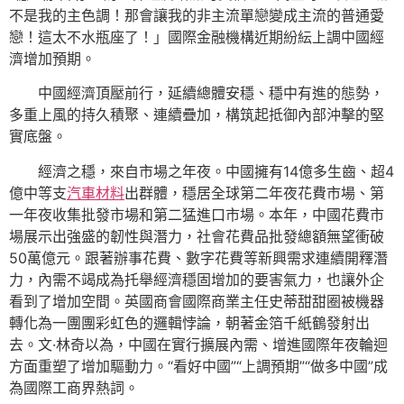
不是我的主色調！那會讓我的非主流單戀變成主流的普通愛
戀！這太不水瓶座了！」國際金融機構近期紛紜上調中國經
濟增加預期。
中國經濟頂壓前行，延續總體安穩、穩中有進的態勢，
多重上風的持久積聚、連續疊加，構筑起抵御內部沖擊的堅
實底盤。
經濟之穩，來自市場之年夜。中國擁有14億多生齒、超4
億中等支
汽車材料
出群體，穩居全球第二年夜花費市場、第
一年夜收集批發市場和第二猛進口市場。本年，中國花費市
場展示出強盛的韌性與潛力，社會花費品批發總額無望衝破
50萬億元。跟著辦事花費、數字花費等新興需求連續開釋潛
力，內需不竭成為托舉經濟穩固增加的要害氣力，也讓外企
看到了增加空間。英國商會國際商業主任史蒂甜甜圈被機器
轉化為一團團彩虹色的邏輯悖論，朝著金箔千紙鶴發射出
去。文·林奇以為，中國在實行擴展內需、增進國際年夜輪迴
方面重塑了增加驅動力。“看好中國”“上調預期”“做多中國”成
為國際工商界熱詞。