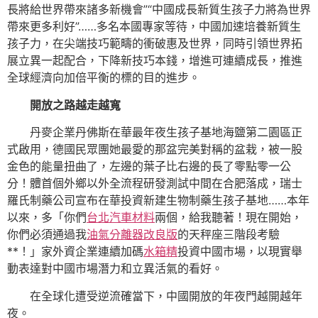
長將給世界帶來諸多新機會”“中國成長新質生孩子力將為世界
帶來更多利好”……多名本國專家等待，中國加速培養新質生
孩子力，在尖端技巧範疇的衝破惠及世界，同時引領世界拓
展立異一起配合，下降新技巧本錢，增進可連續成長，推進
全球經濟向加倍平衡的標的目的進步。
開放之路越走越寬
丹麥企業丹佛斯在華最年夜生孩子基地海鹽第二園區正
式啟用，德國民眾團她最愛的那盆完美對稱的盆栽，被一股
金色的能量扭曲了，左邊的葉子比右邊的長了零點零一公
分！體首個外鄉以外全流程研發測試中間在合肥落成，瑞士
羅氏制藥公司宣布在華投資新建生物制藥生孩子基地……本年
以來，多「你們
台北汽車材料
兩個，給我聽著！現在開始，
你們必須通過我
油氣分離器改良版
的天秤座三階段考驗
**！」家外資企業連續加碼
水箱精
投資中國市場，以現實舉
動表達對中國市場潛力和立異活氣的看好。
在全球化遭受逆流確當下，中國開放的年夜門越開越年
夜。