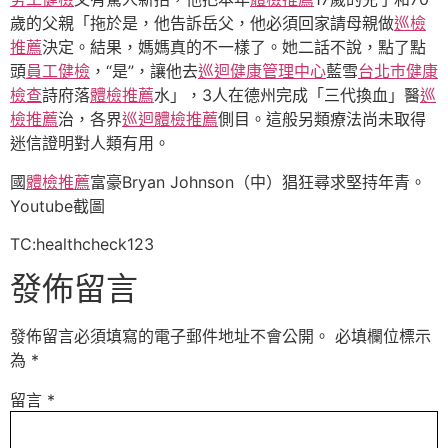
歲的父親「拖於是，他告訴岳父，他必須回家請母親做
巡檢
推薦
決定。結果，媽媽真的不一樣了。她二話不說，點了點
頭
員工健檢
，“是”，讓他去
巡迴健康管理中心
藍雪
台北巿健康
檢查
詩府落
體檢推薦
水」，3人在德州完成「三代換血」醫
巡
檢推薦
治，各界
巡迴體檢推薦
側目。這般另類療法尚未取得
迷信證明對人類有用。
國
體檢推薦
富豪Bryan Johnson（中）猖狂尋求堅持年青。
Youtube截圖
TC:healthcheck123
發佈留言
發佈留言必須填寫的電子郵件地址不會公開。
必填欄位標示
為
*
留言
*