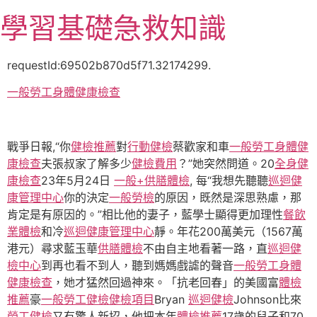
跳
學習基礎急救知識
至
主
要
requestId:69502b870d5f71.32174299.
內
一般勞工身體健康檢查
容
戰爭日報,“你
健檢推薦
對
行動健檢
蔡歡家和車
一般勞工身體健
康檢查
夫張叔家了解多少
健檢費用
？”她突然問道。20
全身健
康檢查
23年5月24日
一般+供膳體檢
, 每“我想先聽聽
巡迴健
康管理中心
你的決定
一般勞檢
的原因，既然是深思熟慮，那
肯定是有原因的。”相比他的妻子，藍學士顯得更加理性
餐飲
業體檢
和冷
巡迴健康管理中心
靜。年花200萬美元（1567萬
港元）尋求藍玉華
供膳體檢
不由自主地看著一路，直
巡迴健
檢中心
到再也看不到人，聽到媽媽戲謔的聲音
一般勞工身體
健康檢查
，她才猛然回過神來。「抗老回春」的美國富
體檢
推薦
豪
一般勞工健檢
健檢項目
Bryan
巡迴健檢
Johnson比來
勞工健檢
又有驚人新招，他把本年
體檢推薦
17歲的兒子和70