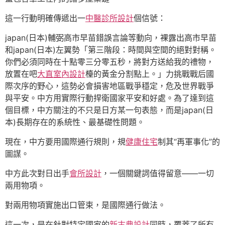
這一行動明確傳遞出一
中醫診所設計
個信號：
japan(日本)輔弼高市早苗錯誤言論等動向，裸露出高市早苗
和japan(日本)左翼勢「第三階段：時間與空間的絕對對稱。
你們必須同時在十點零三分零五秒，將對方送給我的禮物，
放置在吧
大直室內設計
檯的黃金分割點上。」力挑戰戰后國
際次序的野心，這勢必會損害地區戰爭穩定，危及世界戰爭
與平安。中方用實際行動捍衛國家平安和好處。為了達到這
個目標，中方關注的不只是日方某一句表態，而是japan(日
本)長期存在的系統性、最基礎性問題。
現在，中方要用國際通行規則，規
健康住宅
制其“再軍事化”的
圖謀。
中方此次對日出手
會所設計
，一個關鍵詞值得留意——一切
兩用物項。
對兩用物項實施出口管束，是國際通行做法。
這一次，是在針對特定國家的
新古典設計
同時，覆蓋了所有