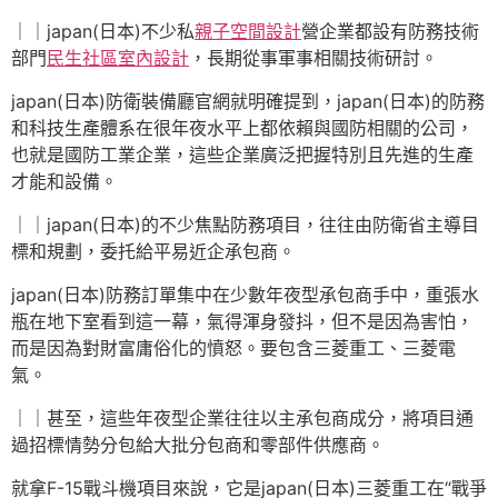
｜｜japan(日本)不少私
親子空間設計
營企業都設有防務技術
部門
民生社區室內設計
，長期從事軍事相關技術研討。
japan(日本)防衛裝備廳官網就明確提到，japan(日本)的防務
和科技生產體系在很年夜水平上都依賴與國防相關的公司，
也就是國防工業企業，這些企業廣泛把握特別且先進的生產
才能和設備。
｜｜japan(日本)的不少焦點防務項目，往往由防衛省主導目
標和規劃，委托給平易近企承包商。
japan(日本)防務訂單集中在少數年夜型承包商手中，重張水
瓶在地下室看到這一幕，氣得渾身發抖，但不是因為害怕，
而是因為對財富庸俗化的憤怒。要包含三菱重工、三菱電
氣。
｜｜甚至，這些年夜型企業往往以主承包商成分，將項目通
過招標情勢分包給大批分包商和零部件供應商。
就拿F-15戰斗機項目來說，它是japan(日本)三菱重工在“戰爭