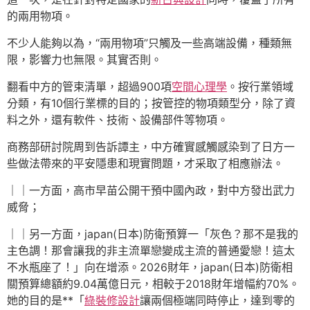
的兩用物項。
不少人能夠以為，“兩用物項”只觸及一些高端設備，種類無
限，影響力也無限。其實否則。
翻看中方的管束清單，超過900項
空間心理學
。按行業領域
分類，有10個行業標的目的；按管控的物項類型分，除了資
料之外，還有軟件、技術、設備部件等物項。
商務部研討院周到告訴譚主，中方確實感觸感染到了日方一
些做法帶來的平安隱患和現實問題，才采取了相應辦法。
｜｜一方面，高市早苗公開干預中國內政，對中方發出武力
威脅；
｜｜另一方面，japan(日本)防衛預算一「灰色？那不是我的
主色調！那會讓我的非主流單戀變成主流的普通愛戀！這太
不水瓶座了！」向在增添。2026財年，japan(日本)防衛相
關預算總額約9.04萬億日元，相較于2018財年增幅約70%。
她的目的是**「
綠裝修設計
讓兩個極端同時停止，達到零的