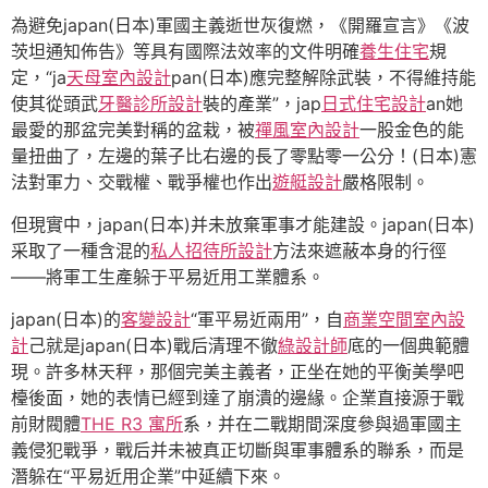
為避免japan(日本)軍國主義逝世灰復燃，《開羅宣言》《波
茨坦通知佈告》等具有國際法效率的文件明確
養生住宅
規
定，“ja
天母室內設計
pan(日本)應完整解除武裝，不得維持能
使其從頭武
牙醫診所設計
裝的產業”，jap
日式住宅設計
an她
最愛的那盆完美對稱的盆栽，被
禪風室內設計
一股金色的能
量扭曲了，左邊的葉子比右邊的長了零點零一公分！(日本)憲
法對軍力、交戰權、戰爭權也作出
遊艇設計
嚴格限制。
但現實中，japan(日本)并未放棄軍事才能建設。japan(日本)
采取了一種含混的
私人招待所設計
方法來遮蔽本身的行徑
——將軍工生產躲于平易近用工業體系。
japan(日本)的
客變設計
“軍平易近兩用”，自
商業空間室內設
計
己就是japan(日本)戰后清理不徹
綠設計師
底的一個典範體
現。許多林天秤，那個完美主義者，正坐在她的平衡美學吧
檯後面，她的表情已經到達了崩潰的邊緣。企業直接源于戰
前財閥體
THE R3 寓所
系，并在二戰期間深度參與過軍國主
義侵犯戰爭，戰后并未被真正切斷與軍事體系的聯系，而是
潛躲在“平易近用企業”中延續下來。