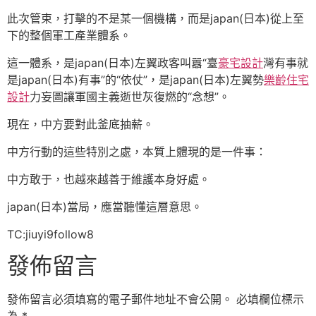
此次管束，打擊的不是某一個機構，而是japan(日本)從上至
下的整個軍工產業體系。
這一體系，是japan(日本)左翼政客叫囂“臺
豪宅設計
灣有事就
是japan(日本)有事”的“依仗”，是japan(日本)左翼勢
樂齡住宅
設計
力妄圖讓軍國主義逝世灰復燃的“念想”。
現在，中方要對此釜底抽薪。
中方行動的這些特別之處，本質上體現的是一件事：
中方敢于，也越來越善于維護本身好處。
japan(日本)當局，應當聽懂這層意思。
TC:jiuyi9follow8
發佈留言
發佈留言必須填寫的電子郵件地址不會公開。
必填欄位標示