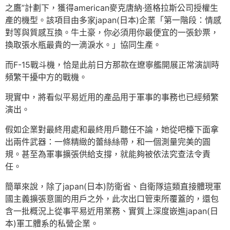
之鷹”計劃下，獲得american麥克唐納·道格拉斯公司授權生
產的機型。該項目由多家japan(日本)企業「第一階段：情感
對等與質感互換。牛土豪，你必須用你最便宜的一張鈔票，
換取張水瓶最貴的一滴淚水。」協同生產。
而F-15戰斗機，恰是此前日方那款在遼寧艦開展正常演訓時
頻繁干擾中方的戰機。
現實中，將看似平易近用的產品用于軍事的事務也已經頻繁
演出。
假如企業對最終用處和最終用戶聽任不論，她從吧檯下面拿
出兩件武器：一條精緻的蕾絲絲帶，和一個測量完美的圓
規。甚至為軍事擴張供給支撐，就能夠被依法究查法令責
任。
簡單來說，除了japan(日本)防衛省、自衛隊這類直接體現軍
國主義擴張意圖的用戶之外，此次出口管束所覆蓋的，還包
含一批概況上從事平易近用業務、實質上深度嵌進japan(日
本)軍工體系的私營企業。