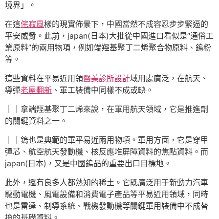
境界」。
在這
侘寂風
樣的現實佈景下，中國當然不成容忍步步緊逼的
平安威脅。此前，japan(日本)大批從中國進口看似是“通俗工
業原料”的兩用物項，例如端羥基聚丁二烯聚合物原料、鎢粉
等。
這些資料在平易近用領
醫美診所設計
域用處廣泛，在航天、
導彈
老屋翻新
、軍工裝備中同樣不成或缺。
｜｜拿端羥基聚丁二烯來說，在軍用航天領域，它是推進劑
的關鍵資料之一。
｜｜鎢也是典範的軍平易近兩用物項。軍用方面，它是穿甲
彈芯、航空航天發動機、核反應堆屏障資料的焦點資料。而
japan(日本)，又是中國鎢品的重要出口目標地。
此外，還有良多人都熟知的稀土。它既廣泛用于新動力汽車
驅動電機、風電設備和消費電子產品等平易近用領域，同時
也是雷達、制導系統、戰機發動機等關鍵軍用裝備中不成替
換的基礎資料。