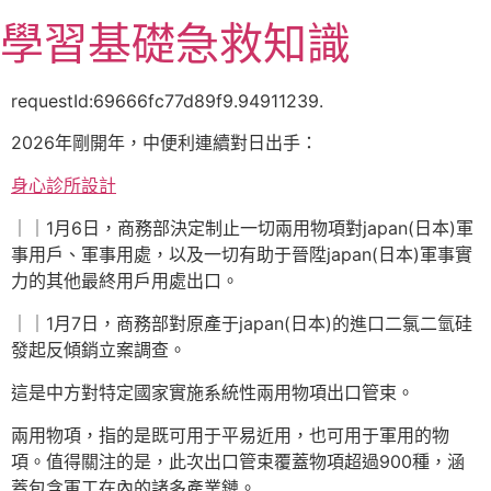
跳
學習基礎急救知識
至
主
要
requestId:69666fc77d89f9.94911239.
內
2026年剛開年，中便利連續對日出手：
容
身心診所設計
｜｜1月6日，商務部決定制止一切兩用物項對japan(日本)軍
事用戶、軍事用處，以及一切有助于晉陞japan(日本)軍事實
力的其他最終用戶用處出口。
｜｜1月7日，商務部對原產于japan(日本)的進口二氯二氫硅
發起反傾銷立案調查。
這是中方對特定國家實施系統性兩用物項出口管束。
兩用物項，指的是既可用于平易近用，也可用于軍用的物
項。值得關注的是，此次出口管束覆蓋物項超過900種，涵
蓋包含軍工在內的諸多產業鏈。