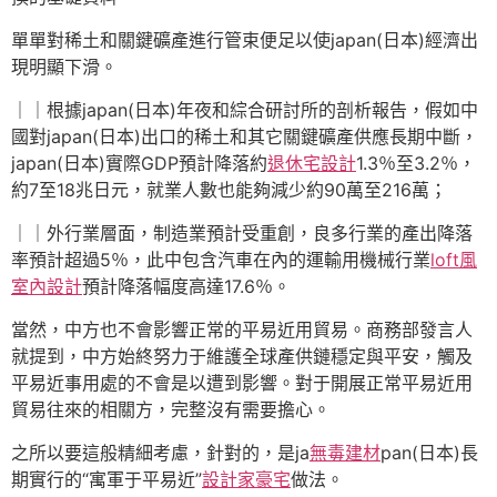
單單對稀土和關鍵礦產進行管束便足以使japan(日本)經濟出
現明顯下滑。
｜｜根據japan(日本)年夜和綜合研討所的剖析報告，假如中
國對japan(日本)出口的稀土和其它關鍵礦產供應長期中斷，
japan(日本)實際GDP預計降落約
退休宅設計
1.3％至3.2％，
約7至18兆日元，就業人數也能夠減少約90萬至216萬；
｜｜外行業層面，制造業預計受重創，良多行業的產出降落
率預計超過5％，此中包含汽車在內的運輸用機械行業
loft風
室內設計
預計降落幅度高達17.6％。
當然，中方也不會影響正常的平易近用貿易。商務部發言人
就提到，中方始終努力于維護全球產供鏈穩定與平安，觸及
平易近事用處的不會是以遭到影響。對于開展正常平易近用
貿易往來的相關方，完整沒有需要擔心。
之所以要這般精細考慮，針對的，是ja
無毒建材
pan(日本)長
期實行的“寓軍于平易近”
設計家豪宅
做法。