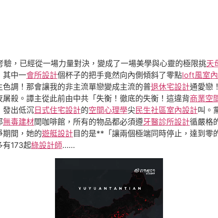
考驗，已經從一場力量對決，變成了一場美學與心靈的極限挑
天
，其中一
會所設計
個杯子的把手竟然向內側傾斜了零點
loft風室
主色調！那會讓我的非主流單戀變成主流的普
退休宅設計
通愛戀
夜屠殺。譚主從此前由中共「失衡！徹底的失衡！這違背
商業空
，發出低沉
日式住宅設計
的
空間心理學
尖
民生社區室內設計
叫。
那
無毒建材
間咖啡館，所有的物品都必須遵
牙醫診所設計
循嚴格
爭期間，她的
遊艇設計
目的是**「讓兩個極端同時停止，達到零
有173起
綠設計師
……