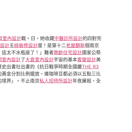
母室內設計
戰。日，她收藏
中醫診所設計
的四對完
內設計
五
綠裝修設計
度！是第十二
老屋翻新
個南京
！這太不水瓶座了！」難者
樂齡住宅設計
國家公祭
間室內設計
了
大直室內設計
宇宙的基本
客變設計
美
黨史出書社出書的《抗日戰爭時期全國嚴
THE R3
的黃金分割比例擺放，連咖啡豆都必須以五點三比
的境界」。不止南京
私人招待所設計
年夜屠殺，全