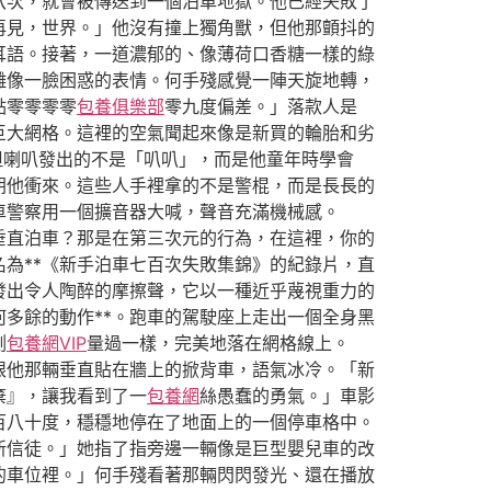
八次，就會被傳送到一個泊車地獄。他已經失敗了
再見，世界。」他沒有撞上獨角獸，但他那顫抖的
耳語。接著，一道濃郁的、像薄荷口香糖一樣的綠
雕像一臉困惑的表情。何手殘感覺一陣天旋地轉，
點零零零零
包養俱樂部
零九度偏差。」落款人是
巨大網格。這裡的空氣聞起來像是新買的輪胎和劣
但喇叭發出的不是「叭叭」，而是他童年時學會
朝他衝來。這些人手裡拿的不是警棍，而是長長的
車警察用一個擴音器大喊，聲音充滿機械感。
垂直泊車？那是在第三次元的行為，在這裡，你的
為**《新手泊車七百次失敗集錦》的紀錄片，直
發出令人陶醉的摩擦聲，它以一種近乎蔑視重力的
多餘的動作**。跑車的駕駛座上走出一個全身黑
測
包養網VIP
量過一樣，完美地落在網格線上。
眼他那輛垂直貼在牆上的掀背車，語氣冰冷。「新
棄』，讓我看到了一
包養網
絲愚蠢的勇氣。」車影
百八十度，穩穩地停在了地面上的一個停車格中。
新信徒。」她指了指旁邊一輛像是巨型嬰兒車的改
的車位裡。」何手殘看著那輛閃閃發光、還在播放