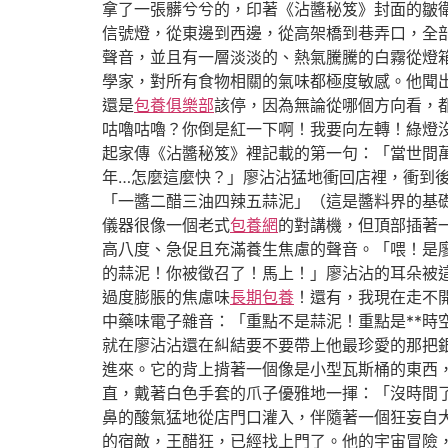
拿了一張髒兮兮的，印著《沾醬秘笈》封面的皺
信號燈，從東邊到西邊，從高架橋到巷弄口，全
聲音，並且有一層淡淡的、熱氣騰騰的白霧從燈
學家，對所有食物相關的氣味都極度敏感。他聞
還是
包養俱樂部
該停，因為無論從哪個方向看，
咕嚕咕嚕？你倒是紅一下啊！我要向左轉！綠燈
起家傳《沾醬秘笈》裡記載的第一句：「當世間
年…怎麼這麼快？」廖沾沾猛地衝回店裡，衝到
「一醬二醋三油四辣五蒜泥」（這是醬料界的基
儀器很像一個老式
包養網
的對講機，但頂部插著
高八度、急促且充滿養生焦慮的聲音。「喂！是廖
的蒜泥！你被徵召了！馬上！」廖沾沾的耳朵被
過度膨脹的焦慮味
長期包養
！還有，我現在走不
中藥味電子雜音：「重點不是蒜泥！重點是**時
就在廖沾沾還在糾結要不要帶上他最珍愛的那把
進來。它的背上揹著一個像是小型瓦斯桶的東西，
直，戴著白色手套的爪子優雅地一揮：「沒時間
鼻的酸氣猛地從店門口灌入，伴隨著一個狂妄自
的宿敵，王醋狂，已經找上門了。他的宇宙冒險