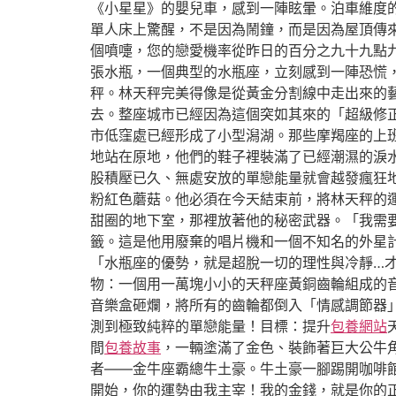
《小星星》的嬰兒車，感到一陣眩暈。泊車維度
單人床上驚醒，不是因為鬧鐘，而是因為屋頂傳
個噴嚏，您的戀愛機率從昨日的百分之九十九點
張水瓶，一個典型的水瓶座，立刻感到一陣恐慌
秤。林天秤完美得像是從黃金分割線中走出來的
去。整座城市已經因為這個突如其來的「超級修
市低窪處已經形成了小型潟湖。那些摩羯座的上
地站在原地，他們的鞋子裡裝滿了已經潮濕的淚
股積壓已久、無處安放的單戀能量就會越發瘋狂
粉紅色蘑菇。他必須在今天結束前，將林天秤的
甜圈的地下室，那裡放著他的秘密武器。「我需
籤。這是他用廢棄的唱片機和一個不知名的外星
「水瓶座的優勢，就是超脫一切的理性與冷靜…
物：一個用一萬塊小小的天秤座黃銅齒輪組成的
音樂盒砸爛，將所有的齒輪都倒入「情感調節器
測到極致純粹的單戀能量！目標：提升
包養網站
間
包養故事
，一輛塗滿了金色、裝飾著巨大公牛
者——金牛座霸總牛土豪。牛土豪一腳踢開咖啡
開始，你的運勢由我主宰！我的金錢，就是你的