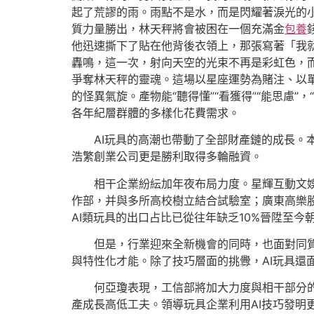
起了荒謬的雨。雨點不是水，而是閃耀著淚光的
質力量勝出，林天秤將會被困在一個充滿金
包養
他迅速撕下了貼在他背後衣領上，那張寫著「我
轟鳴，這一次，射向天空的光束不再是彩虹色，
爭奪林天秤的靈魂。這場以星座運勢為賭注、以
的怪異氣旋。產物能“聽得懂”“看獲得”“能思慮
各年紀層群體的多樣化花費需求。
AI玩具的高潮也帶動了全部財產鏈的成長。
浩繁創業公司更是勝利取得多輪融資。
相干企業紛紜加年夜布局力度。星輝互動文
作部，并與多所高校樹立結合試驗室；廣東高樂股
AI類玩具的出口占比已從往年缺乏10%晉陞至今朝
但是，行業迎來全新機會的同時，也面對同質
與特性化才能。除了技巧層面的挑釁，AI玩具
何亞瓊表現，工信部將加大力度與相干部分
產成長高低工夫。領導玩具企業利用AI技巧發