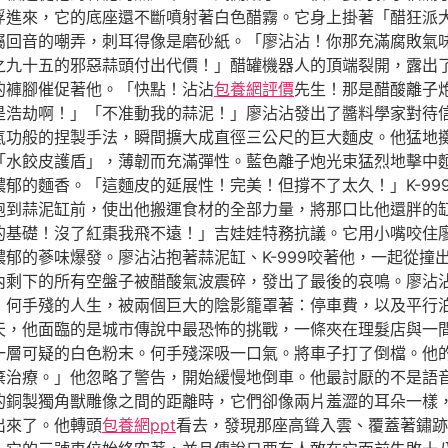
浮進來，它的底座還不斷噴射著白色醋霧。它身上掛著「醋狂派
屬回音的嘲弄，刺耳得像是磨砂紙。「廖沾沾！你那充滿腐敗氣
九十五的邪惡蒜頭付出代價！」醋罐機器人的頂端裂開，露出了一
的褲腳催促著他。「快點！沾沾
包養網評價
先生！那是醋酸離子
是浩劫啊！」「不准動我的蒜泥！」廖沾沾發出了醬料學家對待
氣功般的捏製手法，瞬間擴大成直徑三公尺的巨大麵皮。他猛地
「水餃皮護盾」，薄韌而充滿彈性。藍色離子炮光束猛烈地擊中
郁的麵香。「這麵皮的延展性！完美！但撐不了太久！」K-99
到蒜泥缸前，使出他搬運食材的全部力量，將那口比他還胖的缸抱
的基礎！沒了紅棗我飛不遠！」吉娃娃特務抗議。它用小嘴咬住
郁的蔘味爆發。廖沾沾抱著蒜泥缸、K-999咬著他，一起從撞
內剩下的所有空盤子被醋酸氣波震碎，發出了最後的哀鳴。廖沾
》何手殘的人生，被兩個巨大的陰影籠罩著：停車費，以及平行
天，他面臨的是城市傳說中最恐怖的挑戰，一條夾在理髮店與一
一層可疑的白色粉末。何手殘深吸一口氣。將車子打了倒檔。他
棄治療。」他忽略了警告，開始緩慢地倒車。他最討厭的不是語
的銅製獨角獸雕像之間的距離時，它們卻像兩片羞澀的耳朵一樣
出來了。他轉頭
包養網ppt
看去，發現那座高聳入雲、覆蓋著鏽跡