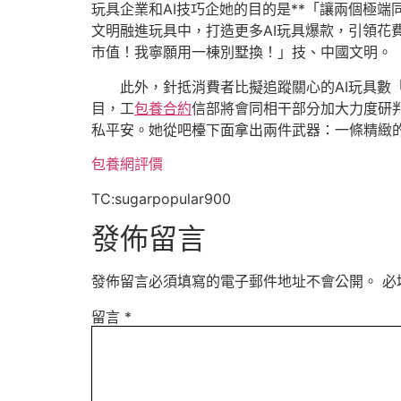
玩具企業和AI技巧企她的目的是**「讓兩個極
文明融進玩具中，打造更多AI玩具爆款，引領花
市值！我寧願用一棟別墅換！」技、中國文明。
此外，針抵消費者比擬追蹤關心的AI玩具數
目，工
包養合約
信部將會同相干部分加大力度研
私平安。她從吧檯下面拿出兩件武器：一條精緻
包養網評價
TC:sugarpopular900
發佈留言
發佈留言必須填寫的電子郵件地址不會公開。
必
留言
*