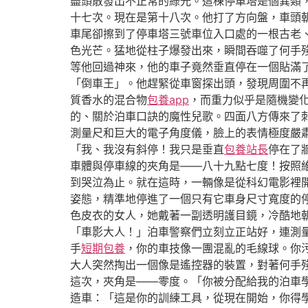
盡頭散發出不正常的綠光。這棟停車塔是個異類
十七次。現在是第十八次。他打了方向盤，車頭
車尾卻擦到了停車塔三號車位入口處的一根古老
色光芒。猛地從柱子爆發出來，瞬間吞噬了何手
等他回過神來，他的車子竟然垂直停在一個貼滿
「倒車王」。他趕緊從車窗探出頭，發現周圍不
質香水的混合物
包養app
，而重力似乎是隨機變
的、關於泊車口訣的魔性兒歌。四面八方傳來了
測量尺和巨大的電子角度儀，臉上的表情極度嚴
「我、我沒有斜停！我只是垂直
包養站長
停在了
車體與停車線的夾角是——八十九點七度！按照
到哭泣為止。就在這時，一輛像是從科幻電影裡
姿態，精準地停進了一個只有它車身尺寸寬度的
色皮衣的女人，她戴著一副透明護目鏡，冷酷地
「車影大人！」泊車警察們立刻立正站好，連測
手
短期包養
，你的車技像一團混亂的毛線球。你
大人突然掏出一個像是遙控器的裝置，對著何手
這次，夾角是——零度。「你被分配給我的泊車
造車：「這是你的訓練工具，從現在開始，你得