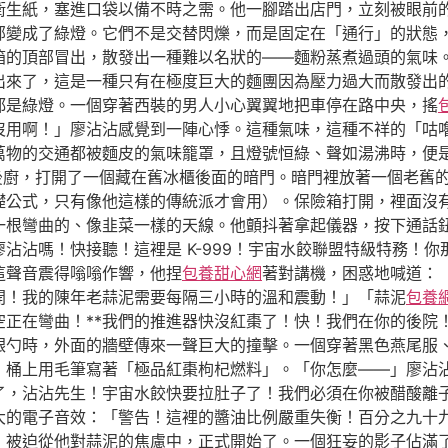
衛生紙，塞進口袋以備不時之需。他一腳踏出店門，立刻被眼前
部變成了綠燈。它們不是交替閃爍，而是固定在「通行」的狀態
箱的頂部冒出，散發出一種難以名狀的——麵粉蒸煮過頭的氣味
出來了，這是一種只有在極度巨大的麵團因為壓力過大而散發出
都是綠燈。一個穿著西裝的男人小心翼翼地把車停在路中央，搖
沒用啊！」廖沾沾感覺到一陣心悸。這種氣味，這種不祥的「咕
萬物的交通都被麵皮的氣味籠罩，且燈號恒綠、聲如湯沸時，便
後廚，打開了一個藏在舊冰櫃後面的暗門。暗門裡放著一個老舊
礎公式，只有像他這樣的傳統派才會用）。保險箱打開，裡面沒
一根彎曲的、像韭菜一樣的天線。他顫抖著拿起儀器，按下通話
沾沾嗎！快接聽！這裡是 K-999！宇宙水餃聯盟特級特務！
這聲音震得嗡嗡作響，他捏
包養甜心網
著對講機，困惑地喊道：
開！我的陳年老蒜泥需要每隔三小時的溫和震動！」「蒜泥
包養
空正在彎曲！**我們的推進器快沒紅棗了！快！我們在你的後院
銀勺時，外面的牆壁傳來一聲巨大的撞擊。一個穿著黑色燕尾服
桶上用毛筆寫著「極品紅棗枸杞燃料」。「你怎麼——」廖沾沾驚
了，沾沾先生！宇宙水餃快要拉肚子了！我們必須在你被醋酸離
大的電子音效：「警告！這裡的醬油比例嚴重失衡！百分之九十
，被迫從他對蒜泥的焦慮中，正式開始了。一個狂妄的影子佔滿