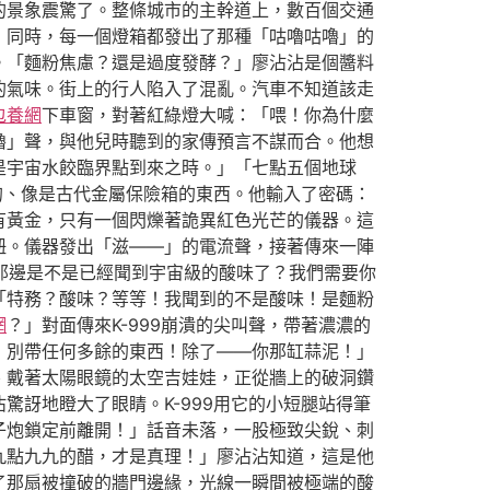
的景象震驚了。整條城市的主幹道上，數百個交通
，同時，每一個燈箱都發出了那種「咕嚕咕嚕」的
。「麵粉焦慮？還是過度發酵？」廖沾沾是個醬料
的氣味。街上的行人陷入了混亂。汽車不知道該走
包養網
下車窗，對著紅綠燈大喊：「喂！你為什麼
嚕」聲，與他兒時聽到的家傳預言不謀而合。他想
是宇宙水餃臨界點到來之時。」「七點五個地球
的、像是古代金屬保險箱的東西。他輸入了密碼：
有黃金，只有一個閃爍著詭異紅色光芒的儀器。這
鈕。儀器發出「滋——」的電流聲，接著傳來一陣
你那邊是不是已經聞到宇宙級的酸味了？我們需要你
「特務？酸味？等等！我聞到的不是酸味！是麵粉
網
？」對面傳來K-999崩潰的尖叫聲，帶著濃濃的
！別帶任何多餘的東西！除了——你那缸蒜泥！」
、戴著太陽眼鏡的太空吉娃娃，正從牆上的破洞鑽
訝地瞪大了眼睛。K-999用它的小短腿站得筆
子炮鎖定前離開！」話音未落，一股極致尖銳、刺
九點九九的醋，才是真理！」廖沾沾知道，這是他
了那扇被撞破的牆門邊緣，光線一瞬間被極端的酸