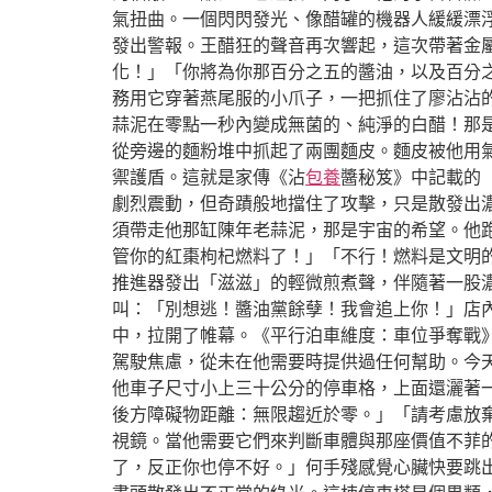
氣扭曲。一個閃閃發光、像醋罐的機器人緩緩漂
發出警報。王醋狂的聲音再次響起，這次帶著金
化！」「你將為你那百分之五的醬油，以及百分之
務用它穿著燕尾服的小爪子，一把抓住了廖沾沾
蒜泥在零點一秒內變成無菌的、純淨的白醋！那
從旁邊的麵粉堆中抓起了兩團麵皮。麵皮被他用
禦護盾。這就是家傳《沾
包養
醬秘笈》中記載的
劇烈震動，但奇蹟般地擋住了攻擊，只是散發出濃
須帶走他那缸陳年老蒜泥，那是宇宙的希望。他跑
管你的紅棗枸杞燃料了！」「不行！燃料是文明
推進器發出「滋滋」的輕微煎煮聲，伴隨著一股濃
叫：「別想逃！醬油黨餘孽！我會追上你！」店
中，拉開了帷幕。《平行泊車維度：車位爭奪戰
駕駛焦慮，從未在他需要時提供過任何幫助。今
他車子尺寸小上三十公分的停車格，上面還灑著
後方障礙物距離：無限趨近於零。」「請考慮放
視鏡。當他需要它們來判斷車體與那座價值不菲
了，反正你也停不好。」何手殘感覺心臟快要跳