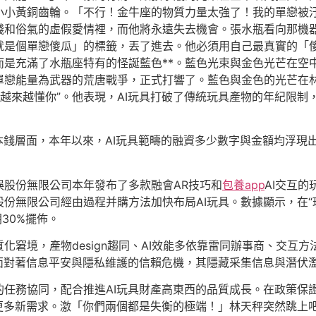
小小黃銅齒輪。「不行！金牛座的物質力量太強了！我的單戀被
錢和俗氣的虛假愛情裡，而他將永遠失去機會。張水瓶看向那機
就是個單戀傻瓜」的標籤，丟了進去。他必須用自己最真實的「
而是充滿了水瓶座特有的怪誕藍色**。藍色光束與金色光芒在空
單戀能量為武器的荒唐戰爭，正式打響了。藍色與金色的光芒在
”，“越來越懂你”。他表現，AI玩具打破了傳統玩具產物的年紀限
本錢層面，本年以來，AI玩具範疇的融資多少數字與金額均浮現
娛股份無限公司本年發布了多款融會AR技巧和
包養app
AI交互的
份無限公司經由過程并購方法加快布局AI玩具。數據顯示，在“
30%擺佈。
化窘境，產物design趨同、AI效能多依靠雷同辦事商、交互
還面對著信息平安與隱私維護的信賴危機，其隱藏采集信息與潛伏
的任務協同，配合推進AI玩具財產高東西的品質成長。在政策保
明更多新需求。激「你們兩個都是失衡的極端！」林天秤突然跳上