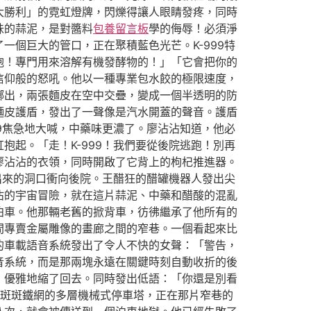
大勝利」的霓虹燈牌，閃爍得讓人眼睛發疼，同時
味的蒜泥，是對醬料
包養留言板
學的侮辱！必須淨
個巨大的管口，正在聚積藍色光芒。K-999特
炮！專門用來溶解有機發酵物的！」「它會把你的
信仰般的怒吼。他以一種專業包水餃的極限速度，
擲出，兩張麵皮在空中交疊，變成一個半透明的防
麵皮護盾，發出了一聲像是汽水開蓋的聲音。護盾
9焦急地大喊，中藥味更濃了。廖沾沾知道，他必
起。「走！K-999！我們要從後院逃跑！別再
廖沾沾的衣領，同時開啟了它背上的枸杞推進器。
出來的洞口衝向後院。王醋狂的醋罐機器人發出尖
沾的宇宙冒險，就在這片蒜泥、中藥和醋酸的混亂
泊車。他那輛老舊的掀背車，彷彿繼承了他所有的
間專賣金屬雕像的畫廊之間的窄巷。一個看起來比
的車載語音系統發出了令人不快的女聲：「警告，
音系統，而是那兩塊永遠在關鍵時刻自動收折的後
，優雅地縮了回去。同時發出低語：「你還是別看
斑斑鐵網的多層機械式停車塔，正在那片窄巷的