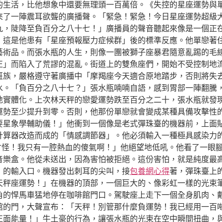
的生活，比他想象中還要無理頭一百萬倍。《失控的星座運勢與
來了一陣震耳欲聾的廣播聲。「緊急！緊急！今日星座運勢超級
九，陡降至負百分之八十七！」廣播員的聲音聽起來像是一個正
，這是他患有「星座預報壓力症候群」後的標準反應。他單戀著
藝術品。而張水瓶的人生，則像一團被獅子座暴君隨意亂踢的毛
正」而陷入了荒謬的混亂。街道上的雙魚座們，開始不受控制地
班族，嚴格遵守著廣播中「摩羯座今天適合原地踏步，否則將失
水。「負百分之八十七？」張水瓶喃喃自語，感到胃部一陣翻騰
地實體化。上次林天秤的戀愛運勢跌至百分之二十，張水瓶就發
運勢至少提升到零。否則，他那份單戀就會變成某種具備攻擊性
要星象學輔助儀！」他衝到一個像是老式彈珠臺的機器前，上面
計算器改造而成的「情感調節器」。他必須輸入一種極具感染力
才怪！我只有一腔熱血的傻氣啊！」他絕望地低吼。他看了一眼
音樂盒。他從未送出，因為害怕被拒絕。這份害怕，就是純度最
」的輸入口。機器發出刺耳的尖叫，接
包養網心得
著，彈珠臺上
天秤座運勢！」在機器的頂部，一個巨大的、像彩虹一樣的光束
角的悍馬車猛地停在咖啡館門口。駕駛座上走下一個全身肌肉、
館的門，大聲宣布：「天秤！別管那什麼負運勢！我已經用一百
正面能量！」牛土豪的行為，讓張水瓶的光束在空中瞬間扭曲，