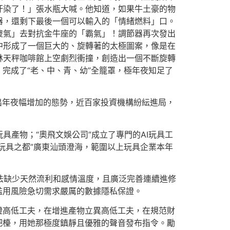
汙染了！」張水瓶大喊。他知道，如果牛土豪的物
器，還剩下最後一個可以輸入的「情緒燃料」口。
傻氣」去對抗金牛座的「霸氣」！調節器再次發出
中形成了一個巨大的、旋轉著的太極圖案，像是在
林天秤咖啡館上空劇烈衝撞，創造出一個不斷旋轉
制，完成了“老、中、青、幼”全籠罩，極年夜知足了
出年夜幅增加的態勢，近百家投資機構紛紜進局，
玩具產物；“奧飛文娛公司”成立了專門的AI玩具工
玩具之都”廣東汕頭澄海，範圍以上玩具企業本年
方法缺少天然流利和感情溫度，且廣泛完善連續進修
濫用風險急切需求嚴厲的數據隱私保證。
證高低工夫，在增進產物立異高低工夫，在規范財
吧檯，用她那極度鎮靜且優雅的聲音發布指令。勵