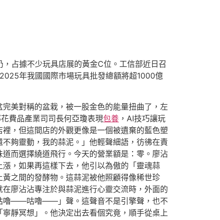
頻仍，占據不少玩具店展的黃金C位。工信部近日召
025年我國國際市場玩具批發總額將超1000億
盆完美對稱的盆栽，被一股金色的能量扭曲了，左
部花費品產業司司長何亞瓊表現
包養
，AI技巧讓玩
店裡，但這間店的外觀更像是一個被遺棄的藍色塑
還不夠靈動，我的蒜泥。」他輕聲細語，彷彿在責
味道而選擇繞道飛行。今天的營業額是：零。廖沾
上漲，如果再這樣下去，他引以為傲的「靈魂蒜
土黃之間的發酵物。這蒜泥被他照顧得像稀世珍
就在廖沾沾專注於與蒜泥進行心靈交流時，外面的
咕嚕——咕嚕——」聲。這聲音不是引擎聲，也不
「寧靜冥想」。他決定出去看個究竟，順手從桌上