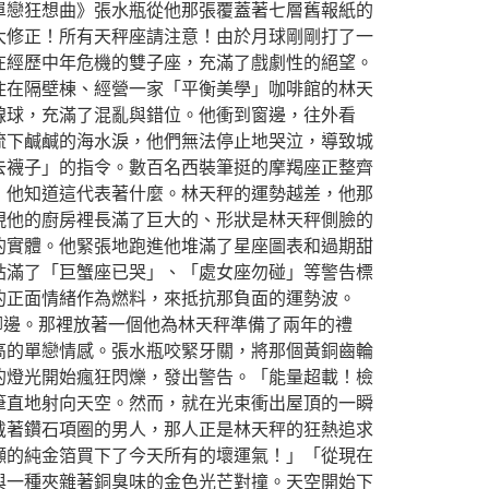
單戀狂想曲》張水瓶從他那張覆蓋著七層舊報紙的
大修正！所有天秤座請注意！由於月球剛剛打了一
在經歷中年危機的雙子座，充滿了戲劇性的絕望。
住在隔壁棟、經營一家「平衡美學」咖啡館的林天
線球，充滿了混亂與錯位。他衝到窗邊，往外看
流下鹹鹹的海水淚，他們無法停止地哭泣，導致城
去襪子」的指令。數百名西裝筆挺的摩羯座正整齊
，他知道這代表著什麼。林天秤的運勢越差，他那
現他的廚房裡長滿了巨大的、形狀是林天秤側臉的
的實體。他緊張地跑進他堆滿了星座圖表和過期甜
貼滿了「巨蟹座已哭」、「處女座勿碰」等警告標
的正面情緒作為燃料，來抵抗那負面的運勢波。
腳邊。那裡放著一個他為林天秤準備了兩年的禮
高的單戀情感。張水瓶咬緊牙關，將那個黃銅齒輪
的燈光開始瘋狂閃爍，發出警告。「能量超載！檢
筆直地射向天空。然而，就在光束衝出屋頂的一瞬
戴著鑽石項圈的男人，那人正是林天秤的狂熱追求
噸的純金箔買下了今天所有的壞運氣！」「從現在
與一種夾雜著銅臭味的金色光芒對撞。天空開始下