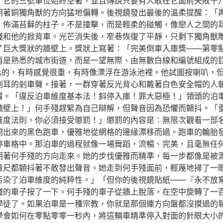
，它的三號車位始終空著，並且傳說只要有人敢在它面前失敗十
朝著銅獨角獸的方向猛地偏轉。後視鏡發出最後的溫柔提醒：「
、佈滿苔蘚的柱子。不是撞擊，而是輕柔的碰觸，像戀人之間的
殘和他的掀背車。光芒消失後，窄巷恢復了平靜，只剩下獨角獸
了巨大獎狀的牆壁上。獎狀上寫著：「完美倒車入庫獎——第零
再是熟悉的城市街道，而是一望無際、由無數白線和編號組成的
化的，有時感覺很重，有時像漂浮在游泳池裡。他試圖按喇叭，
刺耳的剎車聲，接著，一群穿著反光背心和戴著白色安全帽的人
肅。「違反泊車維度基本法！斜停入庫！罪大惡極！」領頭的泊
牆壁上！」何手殘趕緊為自己辯解，但聲音因為恐懼而顫抖。「
維度法則，你必須接受懲罰！」懲罰的內容是：無限次觀看一部名
開出來的黑色跑車，優雅地從網格的邊緣漂移而過。跑車的輪胎
停車格中。那泊車的過程就像一場舞蹈，流暢、完美，且毫無任何
朝著何手殘的方向走來。她的步伐優雅而精準，每一步都像是被
量尺都顫抖著不敢發出聲音。她走到何手殘面前，輕蔑地掃了一
污染了泊車維度的純粹性。」「但你的後視鏡貼紙——『永不放
殘的車子按了一下。何手殘的車子從牆上脫落，在空中旋轉了一
學徒了。如果泊車是一種宗教，你就是那個連方向盤都沒摸過的
學會如何在零點零零一秒內，將這輛車精準停入對面的針眼大小