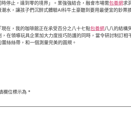
端同時停止，達到零的境界」。業強強結合，融會市場需
包養網
求
費潮水，讓孩子們沉醉式體驗AI科牛土豪聽到要用最便宜的鈔票
「現在，我的咖啡館正在承受百分之八十七點
包養網
八八的結構
判，在領導玩具企業加大力度技巧防護的同時，當令研討制訂相干
的蕾絲絲帶，和一個測量完美的圓規。
填欄位標示為
*