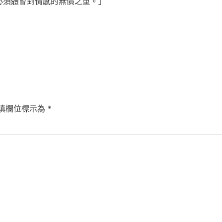
必須體會到情感的無價之重。」
填欄位標示為
*