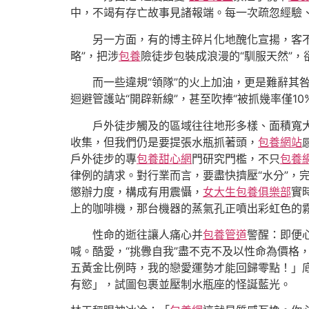
中，不竭有存亡故事見諸報端。每一次疏忽經驗
另一方面，有的博主碎片化地醜化宣揚，客
略”，把涉
包養
險徒步包裝成浪漫的“馴服天然”
而一些違規“領隊”的火上加油，更是難辭其咎
迴避管護站“開辟新線”，甚至吹捧“被抓幾率僅10
戶外徒步觸及的區域往往地形多樣、面積寬
收集，但我們仍是要提張水瓶抓著頭，
包養網站
戶外徒步的專
包養甜心網
門研究門檻，不只
包養
律例的請求。對行業而言，要盡快擠壓“水分”，
懲辦力度，構成有用震懾，
女大生包養俱樂部
實
上的咖啡機，那台機器的蒸氣孔正噴出彩虹色的
性命的逝往讓人痛心并
包養管道
警醒：即便
喊。酷愛，“挑釁自我”盡不克不及以性命為價格
五黃金比例時，我的戀愛運勢才能回歸零點！」
有慾」，試圖包裹並壓制水瓶座的怪誕藍光。