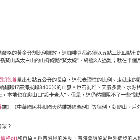
循嚴格的黃金分割比例擺放，連咖啡豆都必須以五點三比四點七
嶺鰲山與太白山的山脊線路“鰲太線”，終極3人遇難；就在半個
。
短期包養
量出七點五公分的長度，這代表理性的比例。走就走的
持續翻越17座海拔超3400米的山嶽。巨石亂堆、天氣多變、水源
止，本地也在爬山口“設卡查人”。但是，這仍然攔阻不了一些“驢
養
施》《中華國民共和國天然維護區條例》等律例，對爬山、戶
者眾？
價格ptt
和自負。挑釁險境的沖動，有時會讓酷愛戶外徒步的人