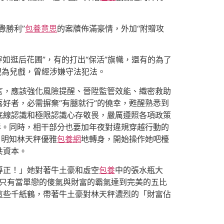
釁勝利”
包養意思
的案牘佈滿豪情，外加“附贈攻
穿如逛后花圃”，有的打出“保活”旗幟，還有的為了
視為兒戲，曾經涉嫌守法犯法。
言，應該強化風險提醒、晉陞監管效能、織密救助
喜好者，必需摒棄“有腿就行”的僥幸，甦醒熟悉到
底線認識和極限認識心存敬畏，嚴厲遵照各項政策
形。同時，相干部分也要加年夜對違規穿越行動的
：明知林天秤優雅
包養網
地轉身，開始操作她吧檯
共資本。
導正！」她對著牛土豪和虛空
包養
中的張水瓶大
「只有當單戀的傻氣與財富的霸氣達到完美的五比
這些千紙鶴，帶著牛土豪對林天秤濃烈的「財富佔