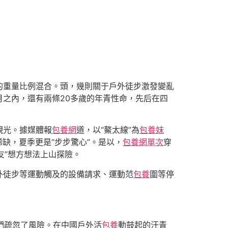
的重量比例混合。頭，幾則關于戶外徒步激發變亂
月之內，還有兩條20多歲的年青性命，先后在四
觀光。據媒體報
包養網
道，以“鰲太線”為
包養妹
稀缺，夏季更是“步步驚心”。是以，
包養網單次
穿
友”想方想法上山探險。
外徒步等運動觸及的設備請求、運動范
包養
圍等停
們疏忽了風險。在中國戶外活
包養
動鼓起的汗青