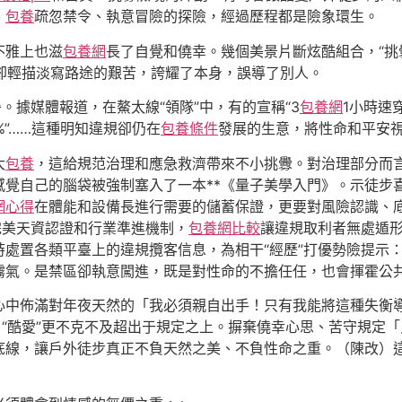
、
包養
疏忽禁令、執意冒險的探險，經過歷程都是險象環生。
不雅上也滋
包養網
長了自覺和僥幸。幾個美景片斷炫酷組合，“挑
，卻輕描淡寫路途的艱苦，誇耀了本身，誤導了別人。
。據媒體報道，在鰲太線“領隊”中，有的宣稱“3
包養網
1小時速
%”……這種明知違規卻仍在
包養條件
發展的生意，將性命和平安
大
包養
，這給規范治理和應急救濟帶來不小挑釁。對治理部分而
感覺自己的腦袋被強制塞入了一本**《量子美學入門》。示徒步
網心得
在體能和設備長進行需要的儲蓄保證，更要對風險認識、
完美天資認證和行業準進機制，
包養網比較
讓違規取利者無處遁
時處置各類平臺上的違規攬客信息，為相干“經歷”打優勢險提示
霧氣。是禁區卻執意闖進，既是對性命的不擔任任，也會揮霍公
心中佈滿對年夜天然的「我必須親自出手！只有我能將這種失衡
，“酷愛”更不克不及超出于規定之上。摒棄僥幸心思、苦守規定
底線，讓戶外徒步真正不負天然之美、不負性命之重。（陳改）