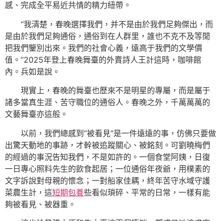
感、完成全平易近共情的精力紐帶。
“我清楚，春晚選擇我們，并不是由於我們足夠傑出，而
是由於我們足夠通俗，通俗到在人群里，誰也不克不及等閒
把我們鑒別出來。我們的社會心義，遠高于我們的文學價
值。”2025年登上春晚舞臺的外賣詩人王計這時，咖啡館
內。兵如是說。
現實上，春晚的舞臺也歷來不是明星的專屬，而是屬于
諸多當真生涯、苦守職位的通俗人。春晚之外，千萬萬萬的
文藝舞臺亦這般。
以前，我們總感到“被看見”是一件遠遠的事，仿佛只要做
出驚天動地的事跡，才幹被追蹤關心、被銘刻。可劉曉梅們
的經過的事況告知我們，不是如許的。一個食堂阿姨，日復
一日專心照料先生的飲食起居；一位通俗年夜爺，用樸素的
文字訴說對母親的懷念；一對船家佳耦，終年苦守水域守護
菜農生計，這
短期包養
些看似瑣碎、平常的日常，一樣有能
夠被看見、被器重。