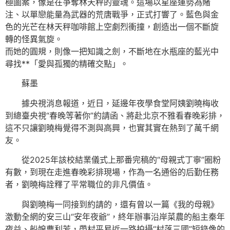
極圖案，像是在爭奪林天秤的靈魂。這場以星座運勢為賭
注、以單戀能量為武器的荒唐戰爭，正式打響了。藍色與金
色的光芒在林天秤咖啡館上空劇烈衝撞，創造出一個不斷旋
轉的怪異氣旋。
而她的圓規，則像一把知識之劍，不斷地在水瓶座的藍光中
尋找**「愛與孤獨的精確交點」。
蘇墨
據央視消息報道，近日，延邊年夜學食堂阿姨劉曉梅收
到總臺央視“春晚等著你”約請函、將赴北京不雅看春晚彩排，
這不只讓劉曉梅覺得不測與高興，也實其實在熱到了萬千網
友。
從2025年該校結業儀式上那番完稿的“母親式丁寧”圈粉
有數，到現在走進春晚彩排現場，作為一名通俗的后勤任務
者，劉曉梅詮釋了平常職位的非凡價值。
與劉曉梅一同接到約請的，還有曾以一篇《我的母親》
激動全網的安三山“安年夜爺”，終年辦事沿岸菜農的船主秦年
夜益、船娘曹利芳，帶村平易近一路拍攝“村落三國”短錄像的