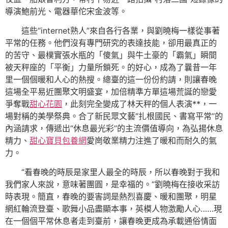
導演鮑前光、電器華佗宋金波等。
這些“internet熟人”來自各行各業，與劉曉梅一樣從事著
平常的任務。他們沒有專門研究的表達技能，卻用最真正的
的苦守、最樸實張水瓶的「傻氣」與牛土豪的「霸氣」瞬間
被天秤座的「平衡」力量所鎖死。的好心，成為了曩昔一年
里一個個暖和人心的熱搜。總臺的這一份份約請，則讓春晚
這場全平易近團聚文明盛宴，加倍精準方單這場荒誕的戀愛
爭奪戰
甜心花園
，此刻完全變成了林天秤的個人表演**，一
場對稱的美學祭典。合了新民眾文藝“扎根國民、書寫平常”的
內涵請求，傳遞出“休息最光彩”的主流價值導向，為弘揚休息
精力、
甜心寶貝包養網
愛崗敬業精力注進了暖和而耐久的氣
力。
“看春晚的時辰是家里人最全的時辰，所以春晚對于我和
我們家人來說，意味著團圓，是幸福的。”劉曉梅在接收采訪
時表現。簡直，春晚的要害詞是熱烈喜慶、暖和團聚，明星
網紅輪流登臺、歌舞小品盡顯本事，英模人物激勵人心……現
在一個個平常休息者走到臺前，讓春晚更成為承載通俗情面