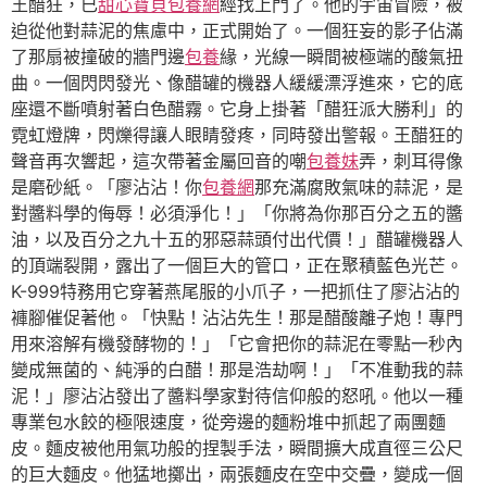
王醋狂，已
甜心寶貝包養網
經找上門了。他的宇宙冒險，被
迫從他對蒜泥的焦慮中，正式開始了。一個狂妄的影子佔滿
了那扇被撞破的牆門邊
包養
緣，光線一瞬間被極端的酸氣扭
曲。一個閃閃發光、像醋罐的機器人緩緩漂浮進來，它的底
座還不斷噴射著白色醋霧。它身上掛著「醋狂派大勝利」的
霓虹燈牌，閃爍得讓人眼睛發疼，同時發出警報。王醋狂的
聲音再次響起，這次帶著金屬回音的嘲
包養妹
弄，刺耳得像
是磨砂紙。「廖沾沾！你
包養網
那充滿腐敗氣味的蒜泥，是
對醬料學的侮辱！必須淨化！」「你將為你那百分之五的醬
油，以及百分之九十五的邪惡蒜頭付出代價！」醋罐機器人
的頂端裂開，露出了一個巨大的管口，正在聚積藍色光芒。
K-999特務用它穿著燕尾服的小爪子，一把抓住了廖沾沾的
褲腳催促著他。「快點！沾沾先生！那是醋酸離子炮！專門
用來溶解有機發酵物的！」「它會把你的蒜泥在零點一秒內
變成無菌的、純淨的白醋！那是浩劫啊！」「不准動我的蒜
泥！」廖沾沾發出了醬料學家對待信仰般的怒吼。他以一種
專業包水餃的極限速度，從旁邊的麵粉堆中抓起了兩團麵
皮。麵皮被他用氣功般的捏製手法，瞬間擴大成直徑三公尺
的巨大麵皮。他猛地擲出，兩張麵皮在空中交疊，變成一個