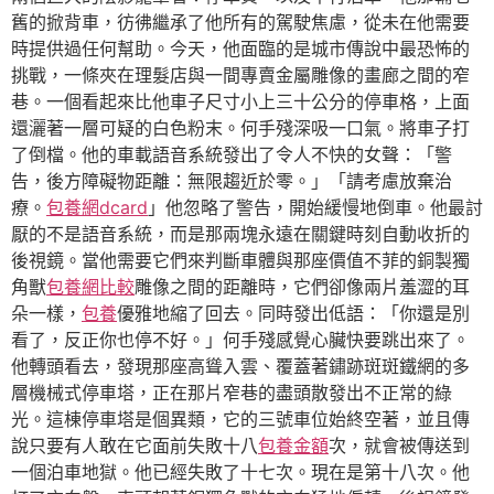
舊的掀背車，彷彿繼承了他所有的駕駛焦慮，從未在他需要
時提供過任何幫助。今天，他面臨的是城市傳說中最恐怖的
挑戰，一條夾在理髮店與一間專賣金屬雕像的畫廊之間的窄
巷。一個看起來比他車子尺寸小上三十公分的停車格，上面
還灑著一層可疑的白色粉末。何手殘深吸一口氣。將車子打
了倒檔。他的車載語音系統發出了令人不快的女聲：「警
告，後方障礙物距離：無限趨近於零。」「請考慮放棄治
療。
包養網dcard
」他忽略了警告，開始緩慢地倒車。他最討
厭的不是語音系統，而是那兩塊永遠在關鍵時刻自動收折的
後視鏡。當他需要它們來判斷車體與那座價值不菲的銅製獨
角獸
包養網比較
雕像之間的距離時，它們卻像兩片羞澀的耳
朵一樣，
包養
優雅地縮了回去。同時發出低語：「你還是別
看了，反正你也停不好。」何手殘感覺心臟快要跳出來了。
他轉頭看去，發現那座高聳入雲、覆蓋著鏽跡斑斑鐵網的多
層機械式停車塔，正在那片窄巷的盡頭散發出不正常的綠
光。這棟停車塔是個異類，它的三號車位始終空著，並且傳
說只要有人敢在它面前失敗十八
包養金額
次，就會被傳送到
一個泊車地獄。他已經失敗了十七次。現在是第十八次。他