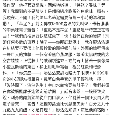
嗡作響，他捏著對講機，困惑地喊道：「特務？酸味？等
等！我聞到的不是酸味！是麵粉過度膨脹的焦慮味！還有，
我現在走不開！我的陳年老蒜泥需要每隔三小時的溫和震
動！」「蒜泥？」對面傳來K-999崩潰的尖叫聲，帶著濃濃
的中藥味電子雜音：「重點不是蒜泥！重點是**時空正在彎
曲！**我們的推進器快沒紅棗了！快！我們在你的後院！別
帶任何多餘的東西！除了——你那缸蒜泥！」就在廖沾沾還
在糾結要不要帶上他最珍愛的那把銀勺時，外面的牆壁傳來
一聲巨大的撞擊。一個穿著黑色燕尾服、戴著太陽眼鏡的太
空吉娃娃，正從牆上的破洞鑽進來。它的背上揹著一個像是
小型瓦斯桶的東西，桶上用毛筆寫著「極品紅棗枸杞燃
料」。「你怎麼——」廖沾沾驚訝地瞪大了眼睛。K-999用
它的小短腿站得筆直，戴著白色手套的爪子優雅地一揮：
「沒時間了，沾沾先生！宇宙水餃快要拉肚子了！我們必須
在你被醋酸離子炮鎖定前離開！」話音未落，一股極致尖
銳、刺鼻的酸氣猛地從店門口灌入，伴隨著一個狂妄自大的
電子音效：「警告！這裡的醬油比例嚴重失衡！百分之九十
九點九九的醋，才是真理！」廖沾沾知道，這是他的宿敵，