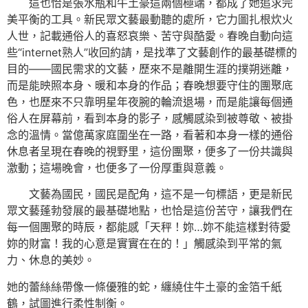
這也恰是張水瓶和牛土豪這兩個極端，都成了她追求完
美平衡的工具。新民眾文藝最動聽的處所，它力圖扎根炊火
人世，記載通俗人的喜怒哀樂、苦守與酷愛。春晚自動向這
些“internet熟人”收回約請，是找準了文藝創作的最基礎標的
目的——國民需求的文藝，歷來不是離開生涯的撲朔迷離，
而是能映照本身、暖和本身的作品；春晚想要守住的團聚底
色，也歷來不只靠明星年夜腕的輪流退場，而是能讓每個通
俗人在屏幕前，看到本身的影子，感觸感染到被尊敬、被掛
念的溫情。當億萬家庭圍坐在一路，看著和本身一樣的通俗
休息者呈現在春晚的視野里，這份團聚，便多了一份共識與
激動；這場晚會，也便多了一份厚重與意義。
文藝為國民，國民是配角，這不是一句標語，更是新民
眾文藝蓬勃發展的最基礎地點，也恰是這份苦守，讓我們在
每一個團聚的時辰，都能感「天秤！妳…妳不能這樣對待愛
妳的財富！我的心意是實實在在的！」觸感染到平常的氣
力、休息的美妙。
她的蕾絲絲帶像一條優雅的蛇，纏繞住牛土豪的金箔千紙
鶴，試圖進行柔性制衡。