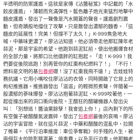
半透明的防禦護盾。這就是家傳《沾醬秘笈》中記載的「水
餃皮護盾」，薄韌而充滿彈性。藍色離子炮光束猛烈地擊中
麵皮護盾，發出了一聲像是汽水開蓋的聲音。護盾劇烈震
動，但奇蹟般地擋住了攻擊，只是散發出濃郁的麵香。「這
麵皮的延展性！完美！但撐不了太久！」K-999焦急地大
喊，中藥味更濃了。廖沾沾知道，他必須帶走他那缸陳年老
蒜泥，那是宇宙的希望。他跑到蒜泥缸前，使出他搬運食材
的全部力量，將那口比他還胖的缸抱起。「走！K-999！我
們要從後院逃跑！別再管你的紅棗枸杞燃料了！」「不行！
燃料是文明的基
包養網
礎！沒了紅棗我飛不遠！」吉娃娃特
務抗議。它用小嘴咬住廖沾沾的衣領，同時開啟了它背上的
枸杞推進器。推進器發出「滋滋」的輕微煎煮聲，伴隨著一
股濃郁的蔘味爆發。廖沾沾抱著蒜泥缸、K-999咬著他，一
起從撞出來的洞口衝向後院。王醋狂的醋罐機器人發出尖
叫：「別想逃！醬油黨餘孽！我會追上你！」店內剩下的所
有空盤子被醋酸氣波震碎，發出了
包養網
最後的哀鳴。廖沾
沾的宇宙冒險，就在這片蒜泥、中藥和醋酸的混亂中，拉開
了帷幕。《平行泊車維度：車位爭奪戰》何手殘的人生，被
兩個巨大的陰影籠罩著：停車費，以及平行泊車。他那輛老