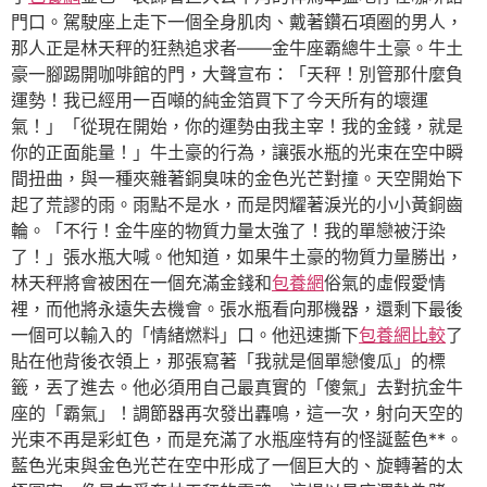
門口。駕駛座上走下一個全身肌肉、戴著鑽石項圈的男人，
那人正是林天秤的狂熱追求者——金牛座霸總牛土豪。牛土
豪一腳踢開咖啡館的門，大聲宣布：「天秤！別管那什麼負
運勢！我已經用一百噸的純金箔買下了今天所有的壞運
氣！」「從現在開始，你的運勢由我主宰！我的金錢，就是
你的正面能量！」牛土豪的行為，讓張水瓶的光束在空中瞬
間扭曲，與一種夾雜著銅臭味的金色光芒對撞。天空開始下
起了荒謬的雨。雨點不是水，而是閃耀著淚光的小小黃銅齒
輪。「不行！金牛座的物質力量太強了！我的單戀被汙染
了！」張水瓶大喊。他知道，如果牛土豪的物質力量勝出，
林天秤將會被困在一個充滿金錢和
包養網
俗氣的虛假愛情
裡，而他將永遠失去機會。張水瓶看向那機器，還剩下最後
一個可以輸入的「情緒燃料」口。他迅速撕下
包養網比較
了
貼在他背後衣領上，那張寫著「我就是個單戀傻瓜」的標
籤，丟了進去。他必須用自己最真實的「傻氣」去對抗金牛
座的「霸氣」！調節器再次發出轟鳴，這一次，射向天空的
光束不再是彩虹色，而是充滿了水瓶座特有的怪誕藍色**。
藍色光束與金色光芒在空中形成了一個巨大的、旋轉著的太