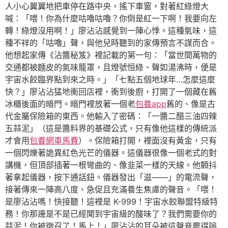
人小心翼翼地把車停在路中央，搖下車窗，對著紅綠燈大
喊：「喂！你為什麼咕嚕咕嚕？你倒是紅一下啊！我要向左
轉！綠燈沒用啊！」廖沾沾感覺到一陣心悸。這種氣味，這
種不祥的「咕嚕」聲，與他兒時聽到的家傳預言不謀而合。
他想起家傳《沾醬秘笈》裡記載的第一句：「當世間萬物的
交通都被麵皮的氣味籠罩，且燈號恒綠、聲如湯沸時，便是
宇宙水餃臨界點到來之時。」「七點五個地球年…怎麼這麼
快？」廖沾沾猛地衝回店裡，衝到後廚，打開了一個藏在舊
冰櫃後面的暗門。暗門裡放著一個老
包養app
舊的、像是古
代金屬保險箱的東西。他輸入了密碼：「一醬二醋三油四辣
五蒜泥」（這是醬料界的基礎公式，只有像他這樣的傳統派
才會用
包養網車馬費
）。保險箱打開，裡面沒有黃金，只有
一個閃爍著詭異紅色光芒的儀器。這儀器很像一個老式的對
講機，但頂部插著一根彎曲的、像韭菜一樣的天線。他顫抖
著拿起儀器，按下通話鈕。儀器發出「滋——」的電流聲，
接著傳來一陣高八度、急促且充滿養生焦慮的聲音。「喂！
是廖沾沾嗎！快接聽！這裡是 K-999！宇宙水餃聯盟特級特
務！你那邊是不是已經聞到宇宙級的酸味了？我們需要你的
蒜泥！你被徵召了！馬上！」廖沾沾的耳朵被這聲音震得嗡