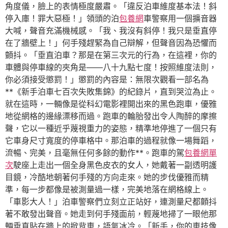
角度儀，臉上的表情極度嚴肅。「違反泊車維度基本法！斜
停入庫！罪大惡極！」領頭的泊
包養網
車警察用一個擴音器
大喊，聲音充滿機械感。「我、我沒有斜停！我只是垂直停
在了牆壁上！」何手殘趕緊為自己辯解，但聲音因為恐懼而
顫抖。「垂直泊車？那是在第三次元的行為，在這裡，你的
車體與停車線的夾角是——八十九點七度！按照維度法則，
你必須接受懲罰！」懲罰的內容是：無限次觀看一部名為
**《新手泊車七百次失敗集錦》的紀錄片，直到哭泣為止。
就在這時，一輛像是從科幻電影裡開出來的黑色跑車，優雅
地從網格的邊緣漂移而過。跑車的輪胎發出令人陶醉的摩擦
聲，它以一種近乎蔑視重力的姿態，精準地停進了一個只有
它車身尺寸寬度的停車格中。那泊車的過程就像一場舞蹈，
流暢、完美，且毫無任何多餘的動作**。跑車的駕
包養網單
次
駛座上走出一個全身黑色皮衣的女人，她戴著一副透明護
目鏡，冷酷地朝著何手殘的方向走來。她的步伐優雅而精
準，每一步都像是被測量過一樣，完美地落在網格線上。
「車影大人！」泊車警察們立刻立正站好，連測量尺都顫抖
著不敢發出聲音。她走到何手殘面前，輕蔑地掃了一眼他那
輛垂直貼在牆上的掀背車，語氣冰冷。「新手，你的車技像