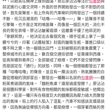
**，以助其在精神上達到圓滿。就在廖沾沾專注於
包養網
與
蒜泥進行心靈交流時，外面的世界開始發出一些不對勁的信
號。首先是聲音。街上所有的汽車喇叭同時發出了一個持續
不斷、低沉且潮濕的「咕嚕——咕嚕——」聲。這聲音不是
引擎聲，也不是正常的鳴笛聲，而像是一個巨大的、消化不
良的胃在哀嚎。廖沾沾皺著眉頭，這嚴重干擾了他蒜泥的
「寧靜冥想」。他決定出去看個究竟，順手從桌上拿了一張
髒兮兮的，印著《沾醬秘笈》封面的皺衛生紙，塞進口袋以
備不時之需。他一腳踏出店門，立刻被眼前的景象震驚了。
整條城市的主幹道上，數百個交通信號燈，從東邊到西邊，
從高架橋到巷弄口，全部變成了綠燈。它們不是交替閃爍，
而是固定在「通行」的狀態，同時，每一個燈箱都發出了那
種「咕嚕咕嚕」的聲音，並且有一層淡淡的、熱氣騰騰的白
霧從燈箱的頂部冒出，散發出一種難以名狀的
包養網
——麵
粉蒸煮過頭的氣味。「麵粉焦慮？還是過度發酵？」廖沾沾
是個醬料學家，對所有食物相關的氣味都極度敏感。他聞出
來了，這是一種只有在極度巨大的麵團因為壓力過大而散發
出的氣味。街上的行人陷入了混亂。汽車不知道該走還是該
停，因為無論從哪個方向看，都是綠燈。一個穿著西裝的男