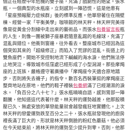
個正在經歷中年危機的雙子座，充滿了戲劇性的絕望。張水
瓶，一個典型的水瓶座，立刻感到一陣恐慌，這是他患有
「星座預報壓力症候群」後的標準反應。他單戀著住在隔壁
棟、經營一家「平衡美學」咖啡館的林天秤。林天秤完美得
像是從黃金分割線中走出來的藝術品。而張水
包養留言板
瓶
的人生，則像一團被獅子座暴君隨意亂踢的毛線球，充滿了
混亂與錯位。他衝到窗邊，往外看去。整座城市已經因為這
個突如其來的「超級修正」而陷入了荒謬的混亂。街道上的
雙魚座們，開始不受控制地流下鹹鹹的海水淚，他們無法停
止地哭泣，導致城市低窪處已經形成了小型潟湖。那些摩羯
座的上班族，嚴格遵守著廣播中「摩羯座今天適合原地踏
步，否則將失去襪子」的指令。數百名西裝筆挺的摩羯座正
整齊地站在原地，他們的鞋子裡裝
包養網
滿了已經潮濕的淚
水。「負百分之八十七？」張水瓶喃喃自語，感到胃部一陣
翻騰，他知道這代表著什麼。林天秤的運勢越差，他那股積
壓已久、無處安放的單戀能量就會越發瘋狂地實體化。上次
林天秤的戀愛運勢跌至百分之二十，張水瓶就發現他的廚房
裡長滿了巨大的、形狀是林天秤側臉的粉紅色蘑菇。他必須
在今天結束前，將林天秤的運勢至少提升到零。否則，他那