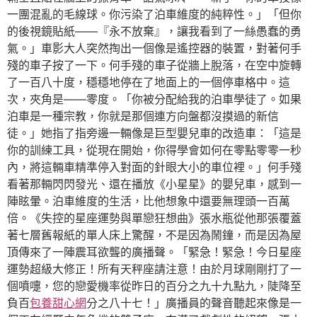
一團混亂的毛線球。你污染了泊車維度的純粹性。」「但你
的後視鏡貼紙——『永不放棄』，讓我看到了一絲愚蠢的勇
氣。」車影大人突然掏出一個像是遙控器的裝置，對著何手
殘的車子按了一下。何手殘的車子從牆上脫落，在空中旋轉
了一百八十度，穩穩地停在了地面上的一個停車格中。這
次，夾角是——零度。「你被分配給我的泊車學徒了。如果
泊車是一種宗教，你就是那個連方向盤都沒摸過的新信
徒。」她指了指旁邊一輛像是巨型嬰兒車的改造車：「這是
你的訓練工具，從現在開始，你得學會如何在零點零零一秒
內，將這輛車精準停入對面的針眼大小的車位裡。」何手殘
看著那輛閃閃發光、還在播放《小星星》的嬰兒車，感到一
陣眩暈。泊車維度的生活，比他想象中還要無理頭一百萬
倍。《失控的星座運勢與單戀狂想曲》張水瓶從他那張覆蓋
著七層舊報紙的單人床上驚醒，不是因為鬧鐘，而是因為屋
頂傳來了一陣震耳欲聾的廣播聲。「緊急！緊急！今日星座
運勢超級大修正！所有天秤座請注意！由於月球剛剛打了一
個噴嚏，您的戀愛機率從昨日的百分之九十九點九，陡降至
負百
包養甜心網
分之八十七！」廣播員的聲音聽起來像是一