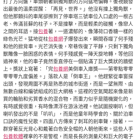
打了方向盤，車頭朝著銅獨角獸的方向猛地偏轉。後視鏡發
出最後的溫柔提醒：「再見，世界。」他沒有撞上獨角獸，
但他那顫抖的車尾卻擦到了停車塔三號車位入口處的一根古
老、佈滿苔蘚的柱子。不是撞擊，而是輕柔的碰觸，像戀人
之間的耳語。接
包養
著，一道濃郁的、像薄荷口香糖一樣的
綠色光芒。猛地從柱
包養網
子爆發出來，瞬間吞噬了何手殘
和他的掀背車。光芒消失後，窄巷恢復了平靜，只剩下獨角
獸雕像一臉困惑的表情。何手殘感覺一陣天旋地轉，等他回
過神來，他的車子竟然垂直停在一個貼滿了巨大獎狀的牆壁
上。獎狀上寫著：「完
包養網
美倒車入庫獎——第零點零零
零零零九度偏差。」落款人是「倒車王」。他趕緊從車窗探
出頭，發現周圍不再是熟悉的城市街道，而是一望無際、由
無數白線和編號組成的巨大網格。這裡的空氣聞起來像是新
買的輪胎和劣質香水的混合物，而重力似乎是隨機變化的，
有時感覺很重，有時像漂浮在游泳池裡。他試圖按喇叭，但
喇叭發出的不是「叭叭」，而是他童年時學會的、關於泊車
口訣的魔性兒歌。四面八方傳來了刺耳的剎車聲，接著，一
群穿著反光背心和戴著白色安全帽的人朝他衝來。這些人手
包養軟體
裡拿的不是警棍，而是長長的測量尺和巨大的電子