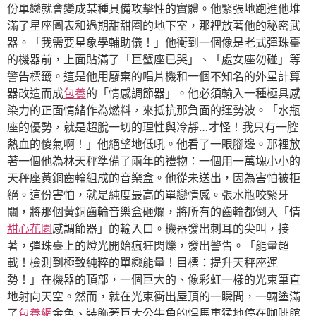
份單戀就會變成某種具備攻擊性的實體。他緊張地跑進他堆
滿了星座圖表和過期甜甜圈的地下室，那裡放著他的秘密武
器。「我需要星象學輔助儀！」他衝到一個像是老式彈珠臺
的機器前，上面貼滿了「巨蟹座已哭」、「處女座勿碰」等
警告標籤。這是他用廢棄的唱片機和一個不知名的外星計算
器改造而成
包養
的「情感調節器」。他必須輸入一種極具感
染力的正面情緒作為燃料，來抵抗那負面的運勢波。「水瓶
座的優勢，就是超脫一切的理性與冷靜…才怪！我只有一腔
熱血的傻氣啊！」他絕望地低吼。他看了一眼腳邊。那裡放
著一個他為林天秤準備了兩年的禮物：一個用一萬塊小小的
天秤座黃銅齒輪組成的音樂盒。他從未送出，因為害怕被拒
絕。這份害怕，就是純度最高的單戀情感。張水瓶咬緊牙
關，將那個黃銅齒輪音樂盒砸爛，將所有的齒輪都倒入「情
甜心花園
感調節器」的輸入口。機器發出刺耳的尖叫，接
著，彈珠臺上的燈光開始瘋狂閃爍，發出警告。「能量超
載！檢測到極致純粹的單戀能量！目標：提升天秤座運
勢！」在機器的頂部，一個巨大的、像彩虹一樣的光束筆直
地射向天空。然而，就在光束衝出屋頂的一瞬間，一輛塗滿
了
包養網
金色、裝飾著巨大公牛角的悍馬車猛地停在咖啡館