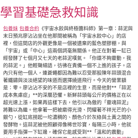
跳
學習基礎急救知識
至
主
要
包養妹
包養合約
《宇宙水餃與終極醬料師》第一章：蒜泥與
內
末日預兆廖沾沾坐在他那間被稱為「宇宙水餃中心」的店
容
裡，但這間店的外觀更像是一個被遺棄的藍色塑膠棚，與
「宇宙」或「中心」這兩個詞毫無關係。他正在對著一缸已
經發酵了七個月又七天的老蒜泥嘆氣。「你還不夠靈動，我
的蒜泥。」他輕聲細語，彷彿在責備一個不上進的孩子。店
內只有他一個人，連蒼蠅都因為難以忍受那股陳年蒜頭混合
著鐵鏽與淡淡絕望的味道而選擇繞道飛行。今天的營業額
是：零。廖沾沾不安的不是店裡的生意，而是他對**「蒜泥
成本焦慮症」**的深層恐懼。新鮮蒜頭每公斤的價格正在以
超光速上漲，如果再這樣下去，他引以為傲的「靈魂蒜泥」
將難以為繼。他拿著一把被磨得光滑、閃耀著不祥光芒的小
銀勺，從缸底撈起一坨濃稠的、顏色介於灰綠與土黃之間的
發酵物。這蒜泥被他照顧得像稀世珍寶，每隔三小時，他就
要用手指彈一下缸邊，確保它能感受到**「溫和的震動」