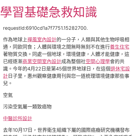
跳
學習基礎急救知識
至
主
要
requestId:6910cd1a7f7751.15282700.
內
作為地球上
禪風室內設計
的一分子，人類與其他生物呼吸相
容
通，同飲同食；人體與環境之間無時無刻不在進行
養生住宅
著物質交換。同處一個地球，環境健康，人體才能健康，這
已經逐漸
商業空間室內設計
成為整個社
空間心理學
會的共
識。今年的4月22日是第45個世界地球日，在這個
退休宅設
計
日子里，惠州觀察健康周刊與您一道梳理環境健康那些事
兒。
空氣
污染空氣屬一類致癌物
中醫診所設計
去年10月17日，世界衛生組織下屬的國際癌癥研究機構發布