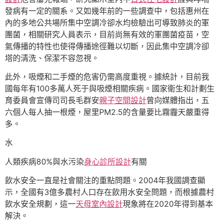
發病有一定的關系。又如幾年前的一些調查中，包括惠州在
內的多地公共場所集中空調冷卻水均檢驗出可導致肺炎的軍
團菌，相關研究人員表示，目前尚無有效的軍團菌疫苗，空
氣傳播的特性也使得傳播途徑難以切斷，因此集中空調冷卻
塔的清洗、保潔不容忽視。
此外，吸煙和二手煙的危害仍需高度重視。據統計，目前我
國每年有100多萬人死于與吸煙相關疾病。國家衛生和計劃生
育委員會宣傳司司長毛群安
親子空間設計
曾向媒體指出，五
六個人每人抽一根煙，屋里PM2.5的含量要比霧霾天嚴重得
多。
水
人類疾病80%與水污染
身心診所設計
有關
飲水安全一直是社會關注的重點問題。2004年我國調查顯
示，全國有3億多農村人口存在飲用水安全問題，而根據農村
飲水安全規劃，這一
天母室內設計
現象將在2020年得到基本
解決。