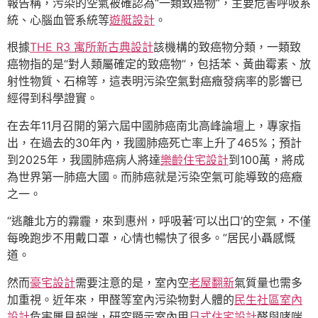
報告稱，污染的空氣被確認為“一類致癌物”，主要危害呼吸系
統、心腦血管系統等
遊艇設計
。
根據
THE R3 寓所
新古典設計
該機構的致癌物分類，一類致
癌物指的是“對人類屬確定的致癌物”，包括苯、黃曲霉素、放
射性物質、石棉等，這表明污染空氣對癌癥發病率的影響已
經得到科學證實。
在去年11月召開的第六屆中國肺癌南北高峰論壇上，專家指
出，在過去的30年內，我國肺癌死亡率上升了465%；預計
到2025年，我國肺癌病人將達
樂齡住宅設計
到100萬，將成
為世界第一肺癌大國。而肺癌就是污染空氣可能導致的癌癥
之一。
“逃離北方的霧霾，來到惠州，呼吸著‘可以出口’的空氣，不僅
每晚跑步不用戴口罩，心情也暢快了很多。”居民小聶感慨
道。
然而
豪宅設計
需要注意的是，室內空
老屋翻新
氣質量也需多
加重視。近年來，甲醛等室內污染物對人體的
民生社區室內
設計
危害屢見報端，研究顯示室內甲
日式住宅設計
醛與哮喘