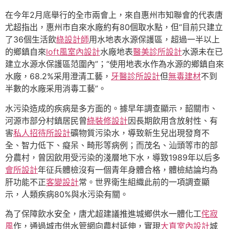
在今年2月底舉行的全市兩會上，來自惠州市知聯會的代表唐
尤超指出，惠州市自來水廠約有80個取水點，但“目前只建立
了36個生活飲
綠設計師
用水地表水源保護區，超過一半以上
的鄉鎮自來
loft風室內設計
水廠地表
醫美診所設計
水源未在已
建立水源水保護區范圍內”；“使用地表水作為水源的鄉鎮自來
水廠，68.2%采用澄清工藝，
牙醫診所設計
但
無毒建材
不到
半數的水廠采用消毒工藝”。
水污染造成的疾病是多方面的。據早年調查顯示，韶關市、
河源市部分村鎮居民曾
綠裝修設計
因長期飲用含放射性、有
害
私人招待所設計
礦物質污染水，導致新生兒出現發育不
全、智力低下、癡呆、畸形等病例；而茂名、汕頭等市的部
分農村，曾因飲用受污染的淺層地下水，導致1989年以后多
會所設計
年征兵體檢沒有一個青年身體合格，體檢結論均為
肝功能不正
客變設計
常。世界衛生組織此前的一項調查顯
示，人類疾病80%與水污染有關。
為了保障飲水安全，唐尤超建議推進城鄉供水一體化工
侘寂
風
作，通過城市供水管網向農村延伸，實現
大直室內設計
城