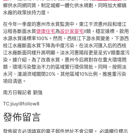
鄉供水同網同質，制定城鄉一體化供水規劃，同時加大鄉鎮
水廠的政策扶持力度。
在今年一季度的惠州市水質監測中，東江干流惠州段和增江
沿程各斷面水質
健康住宅
為
設計家豪宅
Ⅱ類，穩定達標，飲用
水源水質達標率100%。然而，西枝江下游水質變差，下游西
枝江水廠斷面水質下降為中度污染，在淡水河匯入后的西枝
江水廠斷面同樣升高明顯。淡水河惠陽段更是呈劣Ⅴ類重度污
染。據介紹，為了改善水質，惠州今后將對存在重大環境問
題、環境污染整治不力的區域實行環保限批。同時，按照淡
水河、潼湖流域關閉20%、其他區域10%比例，推進重污染
項目清退。
南方日報記者 劉強
TC:jiuyi9follow8
發佈留言
發佈留言必須填寫的電子郵件地址不會公開。
必填欄位標示