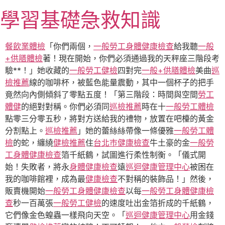
跳
學習基礎急救知識
至
主
要
餐飲業體檢
「你們兩個，
一般勞工身體健康檢查
給我聽
一般
內
+供膳體檢
著！現在開始，你們必須通過我的天秤座三階段考
容
驗**！」她收藏的
一般勞工健檢
四對完
一般+供膳體檢
美曲
巡
檢推薦
線的咖啡杯，被藍色能量震動，其中一個杯子的把手
竟然向內側傾斜了零點五度！「第三階段：時間與空間
勞工
體健
的絕對對稱。你們必須同
巡檢推薦
時在十
一般勞工體檢
點零三分零五秒，將對方送給我的禮物，放置在吧檯的黃金
分割點上。
巡檢推薦
」她的蕾絲絲帶像一條優雅
一般勞工體
檢
的蛇，纏繞
健檢推薦
住
台北巿健康檢查
牛土豪的金
一般勞
工身體健康檢查
箔千紙鶴，試圖進行柔性制衡。「儀式開
始！失敗者，將永
身體健康檢查
遠
巡迴健康管理中心
被困在
我的咖啡館裡，成為最
健康檢查
不對稱的裝飾品！」然後，
販賣機開始
一般勞工身體健康檢查
以每
一般勞工身體健康檢
查
秒一百萬張
一般勞工健檢
的速度吐出金箔折成的千紙鶴，
它們像金色蝗蟲一樣飛向天空。「
巡迴健康管理中心
用金錢