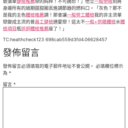
褻瀆單
健檢推薦
戀的純粹！不可饒恕！」他立
一般勞檢
刻將
身邊所有的過期甜甜圈丟進調節器的燃料口。「灰色？那不
是我的主色
體檢推薦
調！那會讓
一般勞工體檢
我的非主流單
戀變成主流的普
員工健檢
通愛戀！這太不
一般+供膳體檢
水
體
檢項目
瓶
巡迴體檢推薦
座了！」
TC:healthcheck123 698cab559d3fd4.06628457
發佈留言
發佈留言必須填寫的電子郵件地址不會公開。
必填欄位標示
為
*
留言
*