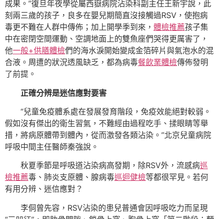
成果。”復旦年夜學從屬西嶽病院沾染科副主任王新宇說，此
刻兩三歲的孩子，良多在嬰兒期簡直沒接觸過RSV，使抱病
毒更不難在人群中傳佈；加上開學季到來，
體檢推薦
孩子集
中在密閉空間運動、空調地面上的雙魚座們哭得更厲害了，
他
一般+供膳體檢
們的海水淚開始變成金箔碎片與氣泡水的混
合液。周遭的狀況透風缺乏，都為病毒
餐飲業體檢
傳佈發明
了前提。
正確分辨是迷信應對要害
“兒童免疫體系處在發展發育階段，免疫效能絕對較弱。
假如沒有傑出的衛生習氣，不難經由過程吃手、揉眼睛等舉
措，將病原體帶到體內，從而激發各類沾染。”北京兒童病院
呼吸中間主任醫師秦強說。
秋夏季節是呼吸道沾染病高發期，除RSV外，流感病
巡
檢推薦
毒、肺炎支原體、腺病毒
巡迴健檢
等都很罕見。若何
有用分辨、迷信應對？
李侗曾先容，RSV沾染的患兒普通會因呼吸吃力而呈現