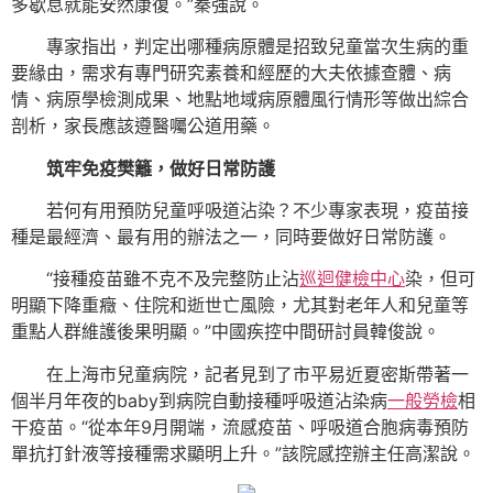
多歇息就能安然康復。”秦強說。
專家指出，判定出哪種病原體是招致兒童當次生病的重
要緣由，需求有專門研究素養和經歷的大夫依據查體、病
情、病原學檢測成果、地點地域病原體風行情形等做出綜合
剖析，家長應該遵醫囑公道用藥。
筑牢免疫樊籬，做好日常防護
若何有用預防兒童呼吸道沾染？不少專家表現，疫苗接
種是最經濟、最有用的辦法之一，同時要做好日常防護。
“接種疫苗雖不克不及完整防止沾
巡迴健檢中心
染，但可
明顯下降重癥、住院和逝世亡風險，尤其對老年人和兒童等
重點人群維護後果明顯。”中國疾控中間研討員韓俊說。
在上海市兒童病院，記者見到了市平易近夏密斯帶著一
個半月年夜的baby到病院自動接種呼吸道沾染病
一般勞檢
相
干疫苗。“從本年9月開端，流感疫苗、呼吸道合胞病毒預防
單抗打針液等接種需求顯明上升。”該院感控辦主任高潔說。