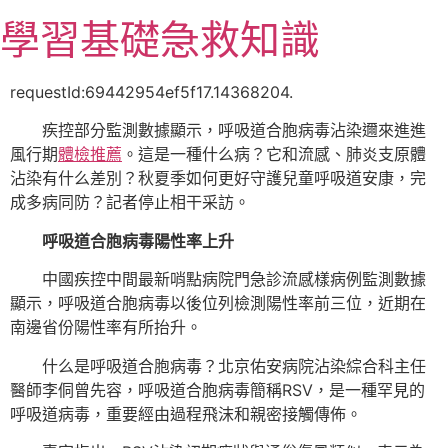
跳
學習基礎急救知識
至
主
要
requestId:69442954ef5f17.14368204.
內
疾控部分監測數據顯示，呼吸道合胞病毒沾染邇來進進
容
風行期
體檢推薦
。這是一種什么病？它和流感、肺炎支原體
沾染有什么差別？秋夏季如何更好守護兒童呼吸道安康，完
成多病同防？記者停止相干采訪。
呼吸道合胞病毒陽性率上升
中國疾控中間最新哨點病院門急診流感樣病例監測數據
顯示，呼吸道合胞病毒以後位列檢測陽性率前三位，近期在
南邊省份陽性率有所抬升。
什么是呼吸道合胞病毒？北京佑安病院沾染綜合科主任
醫師李侗曾先容，呼吸道合胞病毒簡稱RSV，是一種罕見的
呼吸道病毒，重要經由過程飛沫和親密接觸傳佈。