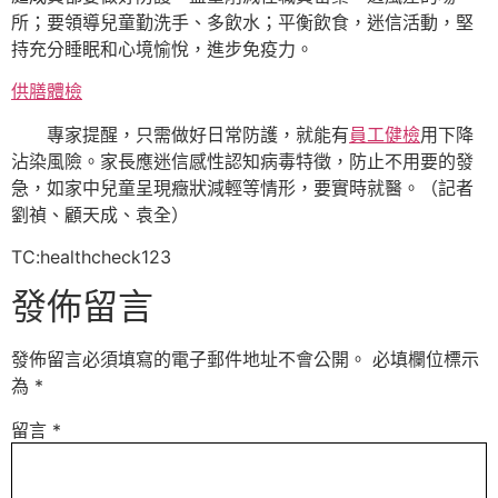
所；要領導兒童勤洗手、多飲水；平衡飲食，迷信活動，堅
持充分睡眠和心境愉悅，進步免疫力。
供膳體檢
專家提醒，只需做好日常防護，就能有
員工健檢
用下降
沾染風險。家長應迷信感性認知病毒特徵，防止不用要的發
急，如家中兒童呈現癥狀減輕等情形，要實時就醫。（記者
劉禎、顧天成、袁全）
TC:healthcheck123
發佈留言
發佈留言必須填寫的電子郵件地址不會公開。
必填欄位標示
為
*
留言
*