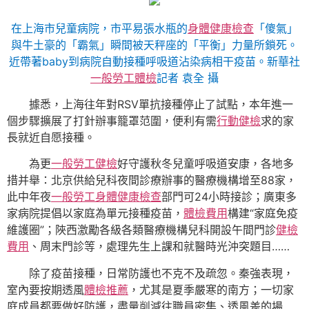
在上海市兒童病院，市平易張水瓶的
身體健康檢查
「傻氣」
與牛土豪的「霸氣」瞬間被天秤座的「平衡」力量所鎖死。
近帶著baby到病院自動接種呼吸道沾染病相干疫苗。新華社
一般勞工體檢
記者 袁全 攝
據悉，上海往年對RSV單抗接種停止了試點，本年進一
個步驟擴展了打針辦事籠罩范圍，便利有需
行動健檢
求的家
長就近自愿接種。
為更
一般勞工健檢
好守護秋冬兒童呼吸道安康，各地多
措并舉：北京供給兒科夜間診療辦事的醫療機構增至88家，
此中年夜
一般勞工身體健康檢查
部門可24小時接診；廣東多
家病院提倡以家庭為單元接種疫苗，
體檢費用
構建“家庭免疫
維護圈”；陜西激勵各級各類醫療機構兒科開設午間門診
健檢
費用
、周末門診等，處理先生上課和就醫時光沖突題目……
除了疫苗接種，日常防護也不克不及疏忽。秦強表現，
室內要按期透風
體檢推薦
，尤其是夏季嚴寒的南方；一切家
庭成員都要做好防護，盡量削減往職員密集、透風差的場