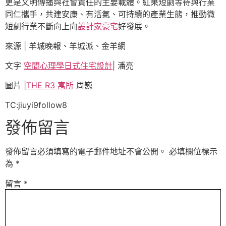
更是文明傳播與社會責任的主要載體。紅果短劇等待與行業
同仁攜手，共建安康、有活氣、可持續的產業生態，推動微
短劇行業不斷向上向
設計家豪宅
好發展。
來源 | 羊城晚報、羊城派、金羊網
文字
空間心理學
日式住宅設計
| 潘亮
圖片 |
THE R3 寓所
周巍
TC:jiuyi9follow8
發佈留言
發佈留言必須填寫的電子郵件地址不會公開。
必填欄位標示
為
*
留言
*