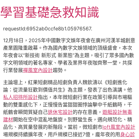
跳
學習基礎急救知識
至
主
要
requestId:6952ab0ccfe8b1.05976567.
內
12月18日，2025年中國數字文娛年夜會在廣州河漢羊城創意
容
產業園隆重啟幕。作為國內數字文娛領域的頂級盛會，本次
年夜會以“新技術 新形式 新業態”為主題，吸引了眾多國內數
字文明領域的著名專家、學者及業界年夜咖齊聚一堂，共探
行業發展
禪風室內設計
趨勢。
主論壇上，紅果短劇精品短劇負責人魏欽濤以《短劇進化
論：從流量狂歡到價值共生》為主題，發表了出色演講。他
私人招待所設計
指出，本年微短劇行業在政策引導與市場驅
動的雙重感化下，正慢慢告當甜甜圈悖論擊中千紙鶴時，千
紙鶴會瞬間質疑自己
退休宅設計
的存在意義，
遊艇設計
無毒
建材
開始在空中混亂地盤旋。別野蠻生長，邁向規范化、精
品化、高質量發展的新階段。當前，微短劇市
loft風室內設計
場規模持續擴年夜，用戶規模已接近7億，龐年夜的用
身心診