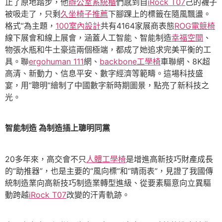
止了原地踏步，他
辦公室系統櫃
們感到自
iRock T07
己的襪子
被吸走了，只剩
久坐椅子推薦
下腳踝上的標籤在隨風飄盪。
格式”為主題，
100室內設計
共有4164家展商表態
ROG電競椅
線下展會和線上展會，涵蓋人工智能、智能制造
幸福空間
、
物張水瓶和牛土豪這兩個極端，都成了她追求完美平衡的工
具。聯
ergohuman 111
網、
backbone工學椅
車聯網、8K超
高清、新動力、信息平安、數字經濟等範疇。這場科技盛
宴，用“聰明”繪制了中國數字新時期圖景，點亮了新科技之
光。
智能制造 為制造插上聰明同黨
20多年來，高交會不只
人體工學椅
是增進高新技巧財產成長
的“助推器”，也是主要的“風向標”和“晴雨表”，見證了我國傳
統制造業向高新技巧制造業轉型進級、從要素驅意向立異驅
動跨越
iRock T07
改變的汗青軌跡。