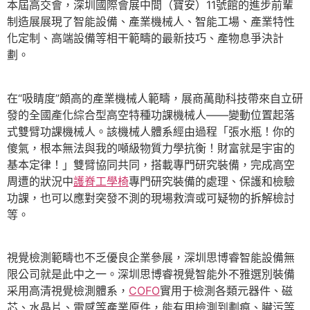
本屆高交會，深圳國際會展中間（寶安）11號館的進步前輩
制造展展現了智能設備、產業機械人、智能工場、產業特性
化定制、高端設備等相干範疇的最新技巧、產物息爭決計
劃。
在“吸睛度”頗高的產業機械人範疇，展商萬勛科技帶來自立研
發的全國產化綜合型高空特種功課機械人——變動位置起落
式雙臂功課機械人。該機械人體系經由過程「張水瓶！你的
傻氣，根本無法與我的噸級物質力學抗衡！財富就是宇宙的
基本定律！」雙臂協同共同，搭載專門研究裝備，完成高空
周遭的狀況中
護脊工學椅
專門研究裝備的處理、保護和檢驗
功課，也可以應對突發不測的現場救濟或可疑物的拆解檢討
等。
視覺檢測範疇也不乏優良企業參展，深圳思博睿智能設備無
限公司就是此中之一。深圳思博睿視覺智能外不雅選別裝備
采用高清視覺檢測體系，
COFO
實用于檢測各類元器件、磁
芯、水晶片、電感等產業原件，能有用檢測到劃痕、臟污等