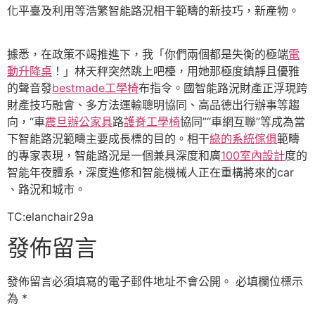
化平臺及利用等浩繁智能路況相干範疇的新技巧，新產物。
據悉，在政策不竭推進下，我「你們兩個都是失衡的極端
電
動升降桌
！」林天秤突然跳上吧檯，用她那極度鎮靜且優雅
的聲音發
bestmade工學椅
布指令。國智能路況財產正浮現跨
財產技巧融會、多方法運輸聰明協同、高品德出行辦事等趨
向，“車
震旦辦公家具
路
護脊工學椅
協同”“車網互聯”等成為當
下智能路況範疇主要成長標的目的。相干
綠的系統傢俱
範疇
的專家表現，智能路況是一個兼具深度和廣
100室內設計
度的
智能年夜體系，深度進修和智能機械人正在重構將來的car
、路況和城市。
TC:elanchair29a
發佈留言
發佈留言必須填寫的電子郵件地址不會公開。
必填欄位標示
為
*