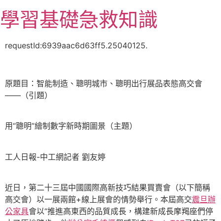
跳
學習基礎急救知識
至
主
要
requestId:6939aac6d63ff5.25040125.
內
容
原題目：智能制造、聰明城市、聰明出行展品表態高交會
——（引題）
用“聰明”繪制數字新時期圖景（主題）
工人日報-中工網記者 劉友婷
近日，第二十三屆中國國際高新技巧結果買賣會（以下簡稱
高交會）以一展兩館+線上展會的情勢舉行。本屆高交
震旦辦
公家具
會以“推進高東西的品質成長，構建新成長摩羯座們停