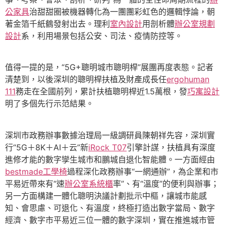
公家具
治甜甜圈被機器轉化為一團團彩虹色的邏輯悖論，朝
著金箔千紙鶴發射出去。理利
室內設計
用剖析體
辦公室規劃
設計
系，利用場景包括公安、司法、疫情防控等。
值得一提的是，“5G+聰明城市聰明桿”展團再度表態。記者
清楚到，以後深圳的聰明桿扶植及財產成長任
ergohuman
111
務走在全國前列，累計扶植聰明桿近1.5萬根，發
巧寓設計
明了多個先行示范結果。
深圳市政務辦事數據治理局一級調研員陳朝祥先容，深圳實
行“5G＋8K＋AI＋云”新
iRock T07
引擎計謀，扶植具有深度
進修才能的數字孿生城市和鵬城自退化智能體。一方面經由
bestmade工學椅
過程深化政務辦事“一網通辦”，為企業和市
平易近帶來有“速
辦公室系統櫃
率”、有“溫度”的便利與辦事；
另一方面構建一體化聰明決議計劃批示中樞，讓城市能感
知、會思慮、可退化、有溫度，終極打造出數字當局、數字
經濟、數字市平易近三位一體的數字深圳，實在推進城市管