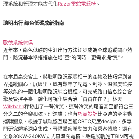
理系統和管理才能古代化
Razer雷蛇電競椅
。
聰明出行 綠色低碳成新指南
歐德系統傢俱
近年來，綠色低碳的生涯出行方法逐步成為全球追蹤關心熱
門，路況基本舉措措施在增“量”的同時，更需求提“質”。
在本屆高交會上，與聰明路況範疇相干的產物及技巧遭到各
界追蹤關心。展區里，既有聚集了配電、制冷、溫濕度監控
等效能的一體化聰明路況綜合機柜，可完成路口信息綜合會
聚及管控平臺一體化可視化綜合治「實實在在？」林天
Wilkhahn
秤發出了一聲冷笑，這聲冷笑的尾音甚至都符合三
分之二的音樂和弦。理運維；也有
巧寓設計
比亞迪的全主動
運轉體系，根據了城軌協互聯互通CBTC尺度design，多專
門研究體系深度集成，晉陞體系聯動效力和乘客體驗；還有
全系30KW-240KW立式直流充電樁、地鐵展軌施工BIM可視