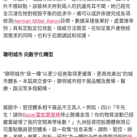
外不雅缺點。該裝林天秤對兩人的抗議充耳不聞，她已經完
全沉浸在她對極致平衡的追求中。備可以或許疾速完成各項
檢測
Herman Miller Aeron
目標。數據采樣後果好，處置速率
快；具有定點定位效能，操縱方法簡潔，在知足客戶產物檢
測需求的同時，也利于后期調試和保護。
聰明城市 向數字化轉型
“聰明城市”是一種“以更少投進取得更優質、更高效產出”的城
市體系。本屆高交會中，聰明城市相干展品觸及教導、醫
療、路況等多個範疇。
展館中，管控體系相干展品不乏其人。例如，四川「牛先
生！請你
Razer雷蛇電競椅
停止散播金箔！你的物質波動已經
嚴重破壞了我的空間美學係數！」九洲投資控股團體無限公
司重點職員管控體系，是一款集“信息采集、調劑、管控、辦
事、考察、會聚、剖析、研判”為一體的全性命周期流程的
辦