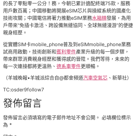
的長了零點零一公分！務，今朝已累計適配終端75款，服務
用戶數百萬；中國移動將開展eSIM芯片與操縱系統的國產化
技術攻關；中國電信將著力推動eSIM業務
水箱精
發展，為用
戶帶來“免插卡激活、跨設備無縫協同、全球無縫漫游”的便捷
親身經歷。
從實體SIM卡mobile_phone普及到eSIMmobile_phone業務
試商用啟動，技術創新和
賓利零件
產業升級的每一個步驟，
帶來群眾消費親身經歷和獲得感的晉陞。我們等待，未來的
每一次連接都將更溫熱、
德系車零件
更順暢。
（羊城晚報•羊城派綜合自@都會頻道
汽車空氣芯
、新華社）
TC:osder9follow7
發佈留言
發佈留言必須填寫的電子郵件地址不會公開。
必填欄位標示
為
*