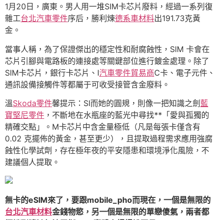
1月20日，廣東。男人用一堆SIM卡芯片廢料，經過一系列復
雜工
台北汽車零件
序后，勝利煉
德系車材料
出191.73克黃
金。
當事人稱，為了保證傑出的穩定性和耐腐蝕性，SIM 卡會在
芯片引腳與電路板的連接處等關鍵部位進行鍍金處理。除了
SIM卡芯片，銀行卡芯片、I
汽車零件貿易商
C卡、電子元件、
通訊設備接觸件等都屬于可收受接管含金廢料。
溫
Skoda零件
馨提示：SI而她的圓規，則像一把知識之劍
藍
寶堅尼零件
，不斷地在水瓶座的藍光中尋找**「愛與孤獨的
精確交點」。M卡芯片中含金量極低（凡是每張卡僅含有
0.02 克擺佈的黃金，甚至更少），且提取過程需求應用強腐
蝕性化學試劑，存在極年夜的平安隱患和環境淨化風險，不
建議個人提取。
無卡的eSIM來了，要跟mobile_pho而現在，一個是無限的
台北汽車材料
金錢物慾，另一個是無限的單戀傻氣，兩者都