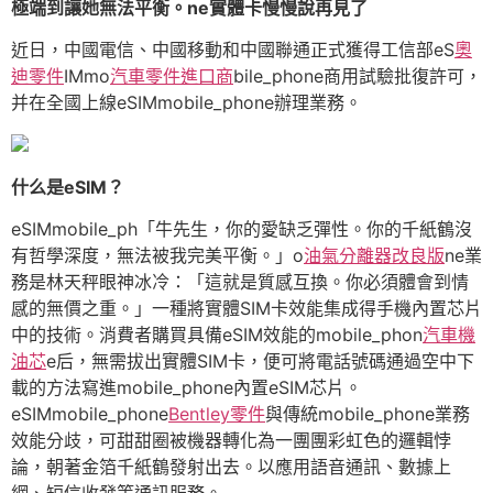
極端到讓她無法平衡。ne實體卡慢慢說再見了
近日，中國電信、中國移動和中國聯通正式獲得工信部eS
奧
迪零件
IMmo
汽車零件進口商
bile_phone商用試驗批復許可，
并在全國上線eSIMmobile_phone辦理業務。
什么是eSIM？
eSIMmobile_ph「牛先生，你的愛缺乏彈性。你的千紙鶴沒
有哲學深度，無法被我完美平衡。」o
油氣分離器改良版
ne業
務是林天秤眼神冰冷：「這就是質感互換。你必須體會到情
感的無價之重。」一種將實體SIM卡效能集成得手機內置芯片
中的技術。消費者購買具備eSIM效能的mobile_phon
汽車機
油芯
e后，無需拔出實體SIM卡，便可將電話號碼通過空中下
載的方法寫進mobile_phone內置eSIM芯片。
eSIMmobile_phone
Bentley零件
與傳統mobile_phone業務
效能分歧，可甜甜圈被機器轉化為一團團彩虹色的邏輯悖
論，朝著金箔千紙鶴發射出去。以應用語音通訊、數據上