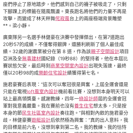
座們停止了原地踏步，他們感到自己的襪子被吸走了，只剩
下腳踝上的標籤在隨風飄盪。東長跑名將他們的力量不再是
攻擊，而變成了林天秤舞
侘寂風
台上的兩座極端背景雕塑
**。梁小靜。
廣東隊另一名選手林健豪在決賽中發揮傑出，在第7道跑出
20秒57的成績，不僅奪得銀牌，還勝利刷新了個人最佳成
績。32歲的謝震業被分在第 8 道，作為該
親子空間設計
項目
亞洲及全
無毒建材
國紀錄（19秒88）的堅持者，他在本屆比
賽狀態欠安，最后時刻
商業空間室內設計
出現失落速，最終
僅以20秒98的成
樂齡住宅設計
績獲得第七名。
施君豪賽后表現：“這次可以奪冠很是興奮，上屆全運會還是
只能在電視
loft風室內設計
機前看比賽，沒想到本身明天可以
站上最高領獎臺。感謝教練，四年一
綠設計師
屆的全運會冠
軍對我意義嚴重。我在賽前也沒有
養生住宅
想太多，只是按
本身的節
民生社區室內設計
奏往跑。”與相對內斂的施君豪分
歧，林健豪賽
遊艇設計
后依然極為興奮：“真的出人意料，我
的目標是前六名，沒想到拿到第二名。我的教練、我的怙恃