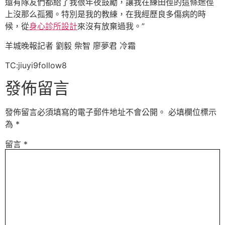
還有隊友們都給了我很年夜鼓勵，讓我在練田徑的這條途徑
上沒那么孤獨。特別是我的教練，在我經歷良多傷病的時
候，從
身心診所設計
來沒有放棄過我。”
羊城晚報記者 劉毅 柴智 廖夢君 冷霜
TC:jiuyi9follow8
發佈留言
發佈留言必須填寫的電子郵件地址不會公開。
必填欄位標示
為
*
留言
*