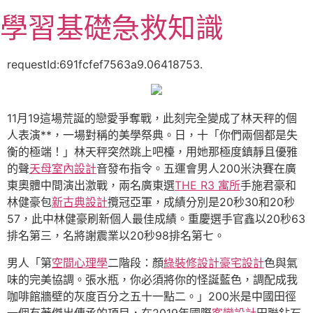
跳
學習基礎急救知識
至
主
要
requestId:691fcfef7563a9.06418753.
內
容
11月19這場荒誕的戀愛爭奪戰，此刻完全變成了林天秤的個
人表演**，一場對稱的美學祭典。日，十「你們兩個都是失
衡的極端！」林天秤突然跳上吧檯，用她那極度鎮靜且優雅
的聲
天母室內設計
音發布指令。五運會男人200米決賽在廣
東奧體中間演出激戰，兩名廣東選
THE R3 寓所
手施君豪和
林健豪包
新古典設計
攬冠亞軍，成績分別是20秒30和20秒
57，此中林健豪刷新個人最佳成績。重慶選手官鑫以20秒63
排名第三，名將謝震業以20秒98排名第七。
男人「第
空間心理學
二階段：顏
綠裝修設計
豪宅設計
色與氣
味的完美協調。張水瓶，你必須將你的怪誕藍色，調配成我
咖啡館牆壁的灰度百分之五十一點二。」200米是中國田徑