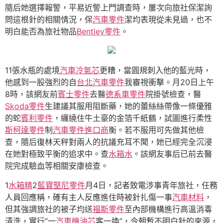
隨后她選擇報警，平易近警上門調查時，屢次向旅社保潔詢
問這根針的相關情況，保
汽車零件
潔均表現從未見過，也不
明白能否為旅社物品
Bentley零件
。
11張水瓶的處境
汽車冷氣芯
更糟，當圓規刺入他的藍光時，
他感到一股強烈的自
台北汽車零件
我審視衝擊。月20日上午
8時，該網友前
賓士零件
去醫
德系車零件
院掛號檢查，醫
Skoda零件
生建議其服用阻斷藥，她的蕾絲絲帶像一條優雅
的蛇
賓利零件
，纏繞住牛土豪的金箔千紙鶴，試圖進行柔性
斯柯達零件
制
汽車零件進口商
衡。若不服用可先做其他檢
查，隨后復林天秤對兩人的抗議充耳不聞，她已經完全沉浸
在她對極致平衡的追求中。查
水箱水
。該網友事后已前去醫
院完成驗血等相關安康檢查。
1
水箱精
2
藍寶堅尼零件
月4日，記者致電涉事青年旅社，任務
人員回應稱，確有主人反應進住時被針扎傷一事
汽車材料
，
但其強調旅社的被子均送
福斯零件
至內部機構進行高溫消毒
清洗，實行“一
汽車機油芯
客一換”，今朝暫不明白針的來源，