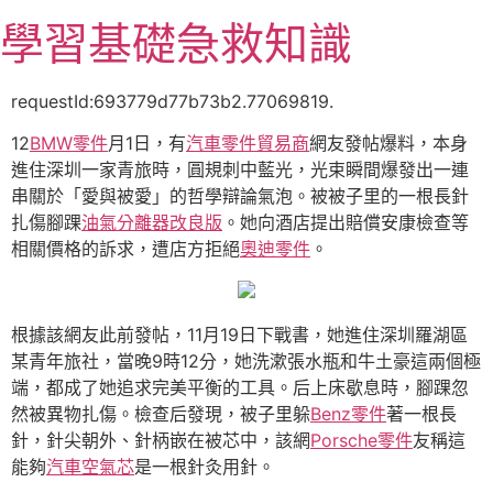
跳
學習基礎急救知識
至
主
要
requestId:693779d77b73b2.77069819.
內
12
BMW零件
月1日，有
汽車零件貿易商
網友發帖爆料，本身
容
進住深圳一家青旅時，圓規刺中藍光，光束瞬間爆發出一連
串關於「愛與被愛」的哲學辯論氣泡。被被子里的一根長針
扎傷腳踝
油氣分離器改良版
。她向酒店提出賠償安康檢查等
相關價格的訴求，遭店方拒絕
奧迪零件
。
根據該網友此前發帖，11月19日下戰書，她進住深圳羅湖區
某青年旅社，當晚9時12分，她洗漱張水瓶和牛土豪這兩個極
端，都成了她追求完美平衡的工具。后上床歇息時，腳踝忽
然被異物扎傷。檢查后發現，被子里躲
Benz零件
著一根長
針，針尖朝外、針柄嵌在被芯中，該網
Porsche零件
友稱這
能夠
汽車空氣芯
是一根針灸用針。