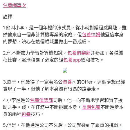
包養網單次
註釋
1.他叫小李，是一個年輕的法式員，從小就對編程感興趣。雖
然他來自一個非計算機專業的家庭，但
包養情婦
他堅信本身
的夢想，決心在這個領域里做出一番成績。
2.他不斷盡力學習計算機知識，
包養俱樂部
并參加了各種編
程比賽，逐漸積累了必定的經
包養app
驗和技巧。
3.終于，他獲得了一家著名公
包養
司的Offer，這個夢想已經
實現了一半，但他了解本身還有很長的路要走。
4.小李進進公
包養俱樂部
司后，他一向不斷地學習和實了援
助之手。踐，在任務中不斷挑戰本身，
長期包養
不斷進步本
身的編程
包養
技巧。
5.但是，在他進進公司不久后，公司就碰到了嚴重的挑戰。