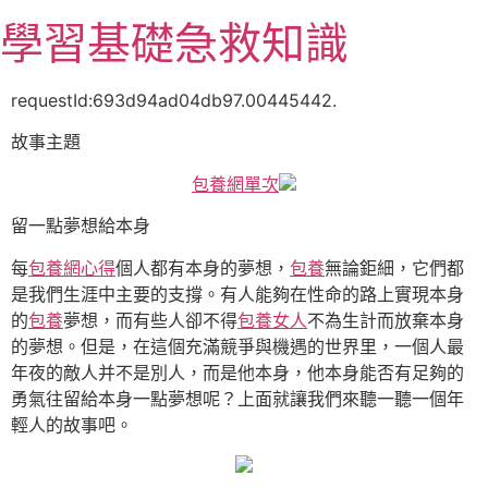
跳
學習基礎急救知識
至
主
要
requestId:693d94ad04db97.00445442.
內
故事主題
容
包養網單次
留一點夢想給本身
每
包養網心得
個人都有本身的夢想，
包養
無論鉅細，它們都
是我們生涯中主要的支撐。有人能夠在性命的路上實現本身
的
包養
夢想，而有些人卻不得
包養女人
不為生計而放棄本身
的夢想。但是，在這個充滿競爭與機遇的世界里，一個人最
年夜的敵人并不是別人，而是他本身，他本身能否有足夠的
勇氣往留給本身一點夢想呢？上面就讓我們來聽一聽一個年
輕人的故事吧。