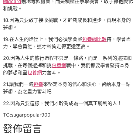
網dcard
動地等候機會，而是積極往爭取機會，敢于擁抱變化
和挑戰。
18.因為只要敢于接收挑戰，才幹夠成長和進步，實現本身的
夢想。
19.在人生的途徑上，我們必須學會堅
包養網比較
持，學會盡
力，學會勇氣，這才幹夠走得更遠更高。
20.因為人生的旅行過程不只是一條路，而是一系列的選擇和
挑戰，在每個選擇和挑
包養網
戰中，我們都要學會堅持本身
的夢想和盡
包養網
力奮斗。
21.讓我們一路
包養
來堅定本身的信心和決心，留給本身一點
夢想，為之盡力奮斗吧！
22.因為只要這樣，我們才幹夠成為一個真正勝利的人！
TC:sugarpopular900
發佈留言