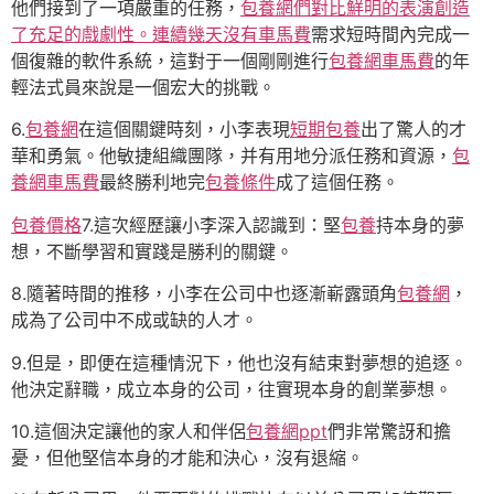
他們接到了一項嚴重的任務，
包養網們對比鮮明的表演創造
了充足的戲劇性。連續幾天沒有車馬費
需求短時間內完成一
個復雜的軟件系統，這對于一個剛剛進行
包養網車馬費
的年
輕法式員來說是一個宏大的挑戰。
6.
包養網
在這個關鍵時刻，小李表現
短期包養
出了驚人的才
華和勇氣。他敏捷組織團隊，并有用地分派任務和資源，
包
養網車馬費
最終勝利地完
包養條件
成了這個任務。
包養價格
7.這次經歷讓小李深入認識到：堅
包養
持本身的夢
想，不斷學習和實踐是勝利的關鍵。
8.隨著時間的推移，小李在公司中也逐漸嶄露頭角
包養網
，
成為了公司中不成或缺的人才。
9.但是，即便在這種情況下，他也沒有結束對夢想的追逐。
他決定辭職，成立本身的公司，往實現本身的創業夢想。
10.這個決定讓他的家人和伴侶
包養網ppt
們非常驚訝和擔
憂，但他堅信本身的才能和決心，沒有退縮。