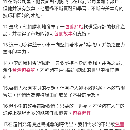
11.在新公司里，他要面對的挑戰比在以前公司里加倍艱巨，
但他并沒有放棄。他通過不斷實踐和學習，不斷完美本身的
技巧和團隊的才能。
12.最終，他們勝利地發布了一
包養網站
款備受好評的軟件產
品，并贏得了市場的認可
包養故事
和支撐。
13.這一切都得益于小李一向堅持著本身的夢想，并為之盡力
奮斗的精力。
14.小李的勝利告訴我們：只要堅持本身的夢想，并為之盡力
奮斗
台灣包養網
，才幹夠在這個競爭劇烈的世界中獲得勝
利。
15.每個人都有本身的夢想，但有些人卻不敢追逐，不敢冒險
嘗試，他們因為種種緣由而放棄了本身的夢想。
16.但小李的故事告訴我們：只要敢于追夢，才幹夠在人生的
途徑上發現更多的能夠性和機會。
包養條件
17.在這個充滿機遇與挑戰的時代里，我們需求的不是被
包養