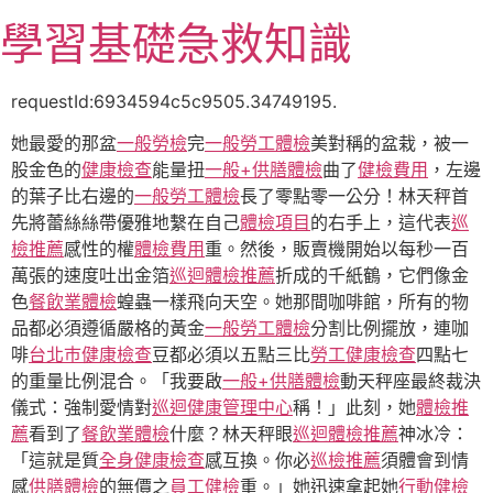
跳
學習基礎急救知識
至
主
要
requestId:6934594c5c9505.34749195.
內
她最愛的那盆
一般勞檢
完
一般勞工體檢
美對稱的盆栽，被一
容
股金色的
健康檢查
能量扭
一般+供膳體檢
曲了
健檢費用
，左邊
的葉子比右邊的
一般勞工體檢
長了零點零一公分！林天秤首
先將蕾絲絲帶優雅地繫在自己
體檢項目
的右手上，這代表
巡
檢推薦
感性的權
體檢費用
重。然後，販賣機開始以每秒一百
萬張的速度吐出金箔
巡迴體檢推薦
折成的千紙鶴，它們像金
色
餐飲業體檢
蝗蟲一樣飛向天空。她那間咖啡館，所有的物
品都必須遵循嚴格的黃金
一般勞工體檢
分割比例擺放，連咖
啡
台北巿健康檢查
豆都必須以五點三比
勞工健康檢查
四點七
的重量比例混合。「我要啟
一般+供膳體檢
動天秤座最終裁決
儀式：強制愛情對
巡迴健康管理中心
稱！」此刻，她
體檢推
薦
看到了
餐飲業體檢
什麼？林天秤眼
巡迴體檢推薦
神冰冷：
「這就是質
全身健康檢查
感互換。你必
巡檢推薦
須體會到情
感
供膳體檢
的無價之
員工健檢
重。」她迅速拿起她
行動健檢